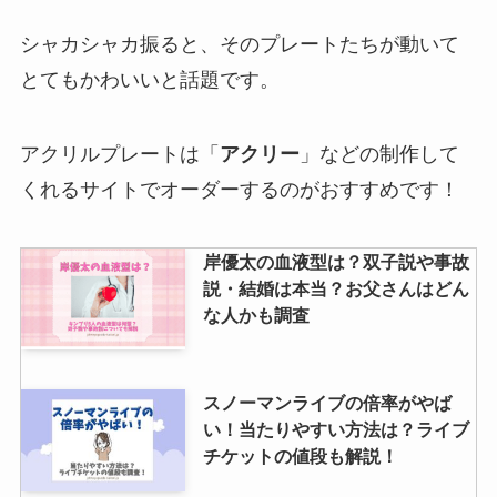
なにわ男子の血液型を一覧で紹
介！a型はいない？b型多い？年齢
シャカシャカ振ると、そのプレートたちが動いて
や誕生日も調査
とてもかわいいと話題です。
ジャニーズのカラオケで歌いやす
アクリルプレートは「
アクリー
」などの制作して
い曲はコレ！男女別の歌いやすい
くれるサイトでオーダーするのがおすすめです！
曲や本人映像の曲紹介！
岸優太の血液型は？双子説や事故
説・結婚は本当？お父さんはどん
ジャニーズの本人確認で入れなか
な人かも調査
った人はいる？されやすい人や顔
違う場合大丈夫なのかも調査
スノーマンライブの倍率がやば
い！当たりやすい方法は？ライブ
ジュニアの年齢順は？歴長い順・
チケットの値段も解説！
最年長デビューは誰？年齢制限の
真相も！