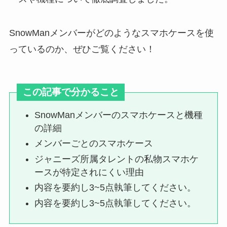
ジャニーズの人気・有名曲10選！
SnowManメンバーがどのようなスマホケースを使
誰でも知ってる曲や各グループの
っているのか、ぜひご覧ください！
代表曲とは？
この記事で分かること
ジャニーズwestのファンクラブ会
員数は？リアルタイムで人数を知
SnowManメンバーのスマホケースと機種
る方法解説
の詳細
メンバーごとのスマホケース
ジャニーズ所属タレントの私物スマホケ
ジャニーズの非公式グッズとは？
ースが特定されにくい理由
買ってはいけない理由は？もし買
ってしまったら？
内容を要約し3~5点執筆してください。
内容を要約し3~5点執筆してください。
すの日常の支払い方法や月額・見