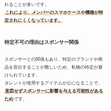
田中美佐子の息子がジャニーズっ
れることが多いです。
て本当？元旦那・お笑いコンビ・
これにより、メンバーのスマホケースや機種が特
Take2の深沢邦之との子どもと
定されにくくなっています。
は？
ジャニーズの同行者登録はバレ
特定不可の理由はスポンサー関係
る？違う人が行っても大丈夫？重
複して申し込めるかも調査
スポンサーとの関係もあり、特定のブランドや商
品を宣伝することが難しいため、私物の特定が避
嵐で最年少のメンバーは誰？年齢
（2024年）は？6人いた・結婚の
けられています。
噂も調査
タレントが使用するアイテムが公になることで、
意図せずスポンサーに影響を与える可能性がある
ため
です​。
京都にジャニーズショップはあ
る？聖地やジャニランド・ジャニ