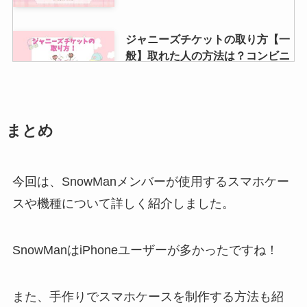
ジャニーズチケットの取り方【一
般】取れた人の方法は？コンビニ
で払うの？取れる確率も調査
スノーマンのライブはひどい？フ
まとめ
ァンがやばい？歌下手な人や生歌
メンバー調査
今回は、SnowManメンバーが使用するスマホケー
スや機種について詳しく紹介しました。
ジャニーズの銀テープは売れる？
銀テのサイズ（幅や高さ）や収納
方法はあるの？
SnowManはiPhoneユーザーが多かったですね！
また、手作りでスマホケースを制作する方法も紹
キスマイのファンクラブの人数