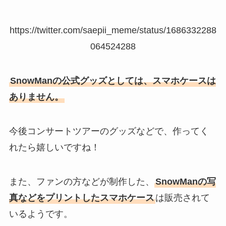
き形がある？
https://twitter.com/saepii_meme/status/1686332288
ジャニーズの物販で買えるのは？
064524288
コンサートグッズ会場販売につい
てやグッズ整理券の取り方解説
SnowManの公式グッズとしては、スマホケースは
ありません。
目黒祐樹の息子がジャニーズはウ
ソ！？Snow Man・目黒蓮との関
係性は？
今後コンサートツアーのグッズなどで、作ってく
れたら嬉しいですね！
ええグループのメンバーカラー
また、ファンの方などが制作した、
SnowManの写
は？福本大晴のメンバーカラーや
メンカラの決め方は？
真などをプリントしたスマホケース
は販売されて
いるようです。