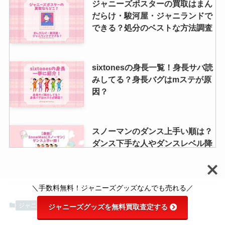
ジャニーズポスターの買取はまん
だらけ・駿河屋・ジャニランドで
できる？処分のベストな方法調査
sixtonesの身長一覧！身長サバ読
みしてる？身長バグはmステが原
因？
スノーマンのダンス上手い順は？
ダンス下手な人やダンスレベル降
り覚え早い順も調査
＼手数料無料！ジャニーズグッズなんでも売れる／
ジャニーズ館の口コミは？買取で
ジャニーズ情報
きないものや買取評判・売ってみ
ジャニーズグッズを無料買取査定する
た・売れないもの等も調査！