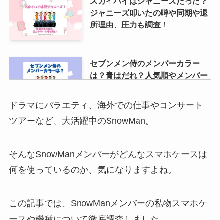
スカイハイはジャニーズだった？
ジャニーズ叩いたの噂や同期や退
所理由、圧力も調査！
セブンメン侍のメンバーカラー
は？青はだれ？人気順やメンバー
の脱退・やらかしも調査
ドラマにバラエティ、海外での仕事やコンサート
ツアーなど、大活躍中のSnowMan。
ジャニーズグッズが高く売れると
ころを見極めるには？買取相場や
持ち込み・口コミ悪いなども調査
そんなSnowManメンバーがどんなスマホケースは
何を使っているのか、気になりますよね。
ジャニーズwestの性格いい順は？
優しいエピソードは？不仲コンビ
この記事では、SnowManメンバーの私物スマホケ
がいるかも調査
ースや機種について徹底調査しました。