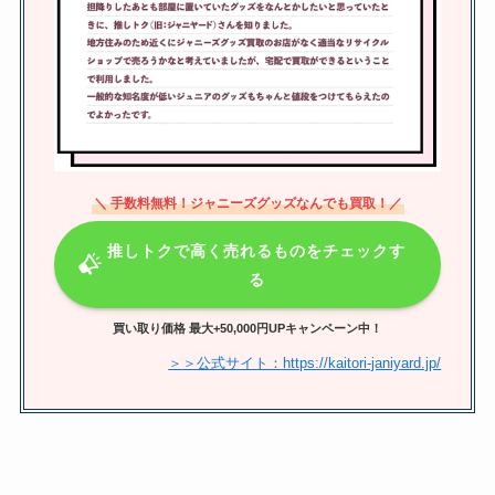
ブックオフはカレンダーの買取し
てくれる？キャンペーン2024や買
取アップの時期はいつかも調査
＼ 手数料無料！ジャニーズグッズなんでも買取！／
松田元太の血液型や年齢、彼女
は？天てれに出演していた？目黒
推しトクで高く売れるものをチェックす
蓮との関係も調査！
る
買い取り価格 最大+50,000円UPキャンペーン中！
KAT-TUNの元メンバーの脱退理
＞＞公式サイト：https://kaitori-janiyard.jp/
由や現在は？脱退順や解散につい
ても調査