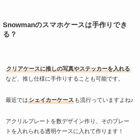
トラジャのメンカラは何色？緑の
Snowmanのスマホケースは手作りでき
メンバーカラーは誰？グループカ
る？
ラーが紫かも調査
カンペうちわでファンサ貰える
クリアケースに推しの写真やステッカーを入れる
の？ファンサもらいやすい言葉や
ネタ・コツは？
など、推し仕様に手作りすることも可能です。
最近では
シェイカーケース
も流行っていますよね♪
ジャニヤードは雑誌の買取する？
ジャニーズ雑誌買取おすすめは？
ブックオフまんだらけも調査
アクリルプレートを数デザイン作り、そのプレー
トを入れられる透明ケースに入れて作ります！