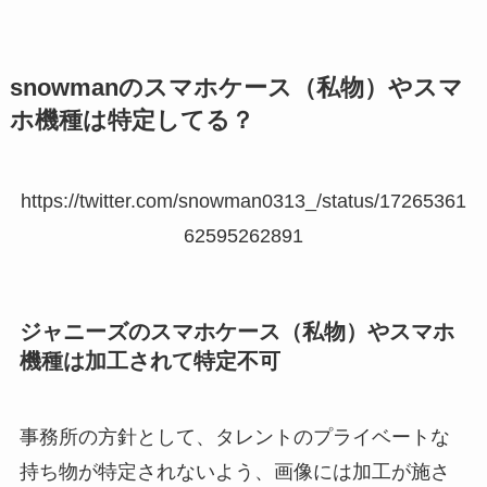
キャンセルの有無など調査！
snowmanのスマホケース（私物）やスマ
ジャニーズのカラオケで歌いやす
い曲はコレ！男女別の歌いやすい
ホ機種は特定してる？
曲や本人映像の曲紹介！
https://twitter.com/snowman0313_/status/17265361
交換同行とは？やり方や都度精
62595262891
算・相場精算について調査！違反
や2連の方法も解説
ジャニーズのスマホケース（私物）やスマホ
機種は加工されて特定不可
有明アリーナの座席はジャニーズ
だとどうなる？ゲートごとの座席
や着席ブロックを調査
事務所の方針として、タレントのプライベートな
持ち物が特定されないよう、画像には加工が施さ