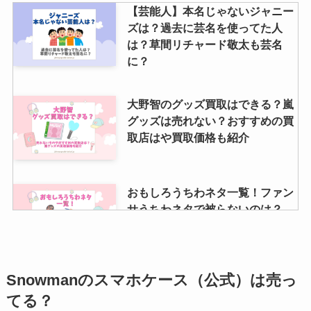
ーズグッズが買える場所調査
【芸能人】本名じゃないジャニー
ズは？過去に芸名を使ってた人
は？草間リチャード敬太も芸名
に？
大野智のグッズ買取はできる？嵐
グッズは売れない？おすすめの買
取店はや買取価格も紹介
おもしろうちわネタ一覧！ファン
サうちわネタで被らないのは？
snowman・sixtones編も
Snowmanのスマホケース（公式）は売っ
関ジャニのペンライト歴代の一
覧！値段や最新のものは？たこ焼
てる？