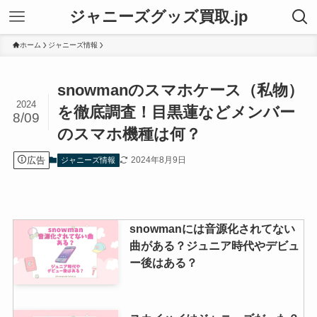
ジャニーズグッズ買取.jp
ホーム
ジャニーズ情報
snowmanのスマホケース（私物）
2024
を徹底調査！目黒蓮などメンバー
8/09
のスマホ機種は何？
広告
2024年8月9日
ジャニーズ情報
snowmanには音源化されてない
曲がある？ジュニア時代やデビュ
ー後はある？