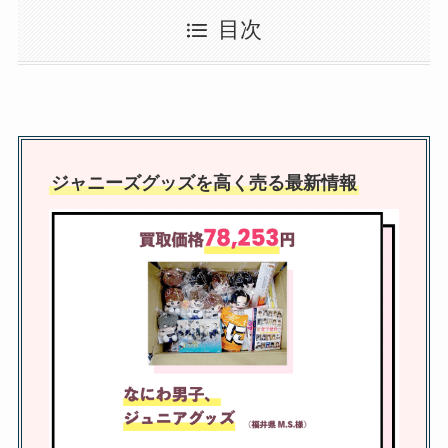
ジャニーズコンサート振り込み用
目次
紙書き方をわかりやすく解説！第
一希望だけでOK？
ええグループのメンバーカラー
は？福本大晴のメンバーカラーや
ジャニーズグッズを高く売る最新情報
メンカラの決め方は？
ジャニーズの本人確認で入れなか
った人はいる？されやすい人や顔
違う場合大丈夫なのかも調査
ジャニーズグッズの買取のまんだ
らけの評判は？口コミや買取でき
ないもの・持ち込み時間など調査