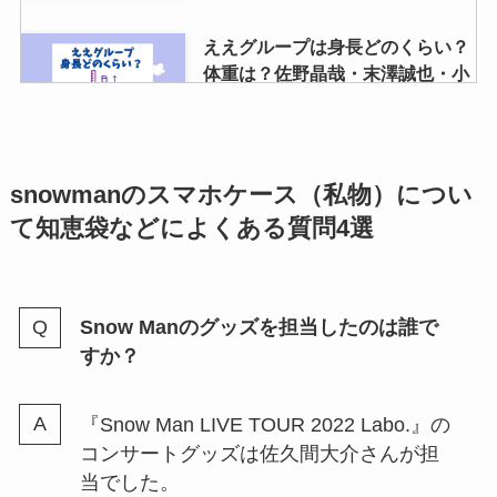
ええグループは身長どのくらい？
体重は？佐野晶哉・末澤誠也・小
島健など紹介
ジャニーズが熱愛を認めたのは
snowmanのスマホケース（私物）につい
誰？彼女いる人の交際相手は？熱
て知恵袋などによくある質問4選
愛報道がない人は？
Snow Manのグッズを担当したのは誰で
snowmanのアルバムはどれを買
すか？
うべき？初回A盤？B盤？ベスト
アルバムについても調査
『Snow Man LIVE TOUR 2022 Labo.』の
コンサートグッズは佐久間大介さんが担
櫻井翔のお父さんは誰？元事務次
当でした。
官で電通に天下り？気になる現在