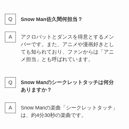
や現役当時の年収は？
Snow Man佐久間何担当？
チケジャムで入れなかった？ジャ
ニーズチケットが入場できない理
アクロバットとダンスを得意とするメン
由や購入する時の注意点も解説
バーです。また、アニメや漫画好きとし
ても知られており、ファンからは「アニ
メ担当」とも呼ばれています。
spooxの評判や口コミは？視聴方
法や無料トライアル・ジャニーズ
番組が見れるのかも調査！
Snow Manのシークレットタッチは何分
ありますか？
関ジャニのメンバーカラー一覧！
Snow Manの楽曲「シークレットタッチ」
初期メンの色や黄色ピンク赤は
は、約4分30秒の楽曲です。
誰？決め方も紹介