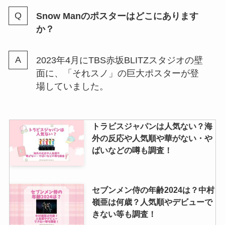
Snow Manのポスターはどこにあります
担降りしたらグッズはどうする？
か？
メルカリ・捨てる・売ると後悔す
る声も調査！
2023年4月にTBS赤坂BLITZスタジオの壁
面に、「それスノ」の巨大ポスターが登
場していました。
トラビスジャパンは人気ない？海
外の反応や人気順や華がない・や
ばいなどの噂も調査！
セブンメン侍の年齢2024は？中村
嶺亜は何歳？人気順やデビューで
きない等も調査！