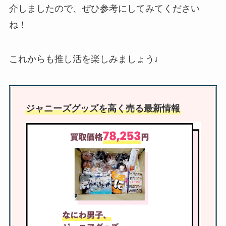
は？会員数減る？推移は？値段や
介しましたので、ぜひ参考にしてみてください
会員証のデザインも調査
ね！
これからも推し活を楽しみましょう♩
ジャニーズ雑誌は買取できる？お
すすめ買取店は？ジャニヤードで
も雑誌は売れる？
ジャニーズグッズを高く売る最新情報
ジャニーズで誰でも知ってる曲
は？定番曲や懐かしい曲・カラオ
ケで盛り上がる曲紹介！
エーグループの人気順でメンバー
紹介！Aぇ! groupダンスうまい順
や脱退についても調査