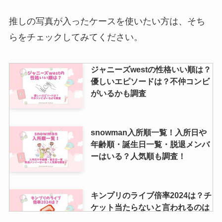
ジャニーズファンクラブの掛け持
ち事情を調査！お金はいくら？当
推しの写真が入ったケースを使いたい方は、そち
たりにくい？
らをチェックしてみてください。
ジャニーズwestの性格いい順は？
なにわ男子ファンクラブ人数は？
優しいエピソードは？不仲コンビ
会員数をリアルタイムで紹介！入
がいるかも調査
れないという噂も調査
snowman入所順一覧！入所日や
JFC入館すると何がある？倍率や
年齢順・誕生日一覧・脱退メンバ
当たりやすい時間・当落の時間や
ーはいる？人気順も調査！
場所も調査！
キンプリのライブ倍率2024は？チ
ケット当たらないと言われるのは
なぜ？会場キャパも調査