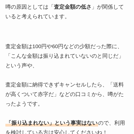
噂の原因としては「
査定金額の低さ
」が関係して
変わったかも調査
いると考えられています。
東洋学園大学のジャニーズは誰？
ジャニーズメンバーの大学一覧や
在学中を調査
査定金額は100円や60円などの少額だった際に、
「こんな金額は振り込まれていないのと同じだ」
という声や、
snow manは買取できる？cd・
dvd・うちわなどの買取価格は？
ブックオフゲオなど調査
査定金額に納得できずキャンセルしたら、「送料
が高くついて赤字だ」などの口コミから、噂がた
ったようです。
松島聡の人気の理由は？プロフィ
ールや病気・父親への感謝・仲良
しジャニーズなども調査！
「振り込まれない」という事実はない
ので、利用
を検討している方は安心してくださいね！