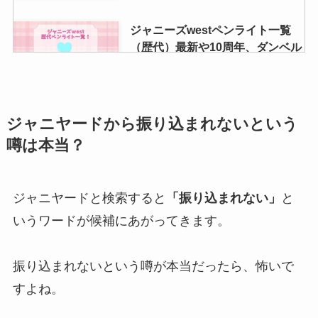
ジャニーズwestペンライト一覧
（歴代）最新や10周年、ダンベル
の値段も紹介！
やまぴーの昔は？不祥事・歴代彼
ジャニヤードから振り込まれないという
女やドラマ一覧・整形等について
噂は本当？
も調査！
ジャニヤードと検索すると
「振り込まれない」
と
嵐のdvdの買取価格・相場一覧！
いうワードが候補にあがってきます。
cdや嵐グッズの買取価格なども店
舗ごとに解説
振り込まれないという噂が本当だったら、怖いで
すよね。
中島健人のメンバーカラーは？オ
レンジはいつ・セクゾはメンカラ