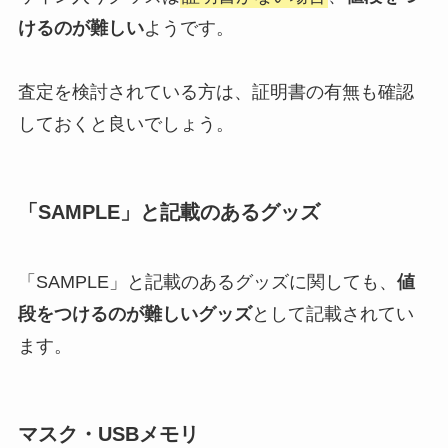
るの？仕組みは？当落メールの時
けるのが難しい
ようです。
間差やこない場合も調査
査定を検討されている方は、証明書の有無も確認
嵐ファンクラブ会費が安くなっ
しておくと良いでしょう。
た？3000円？現在の会員数や更新
しない？継続するメリットとは？
「SAMPLE」と記載のあるグッズ
snowmanのスマホケース（私
物）を徹底調査！目黒蓮などメン
「SAMPLE」と記載のあるグッズに関しても、
値
バーのスマホ機種は何？
段をつけるのが難しいグッズ
として記載されてい
ます。
sixtonesのファンクラブ会員数
は？リアルタイムにツイッター
（X)でわかるの？
マスク・USBメモリ