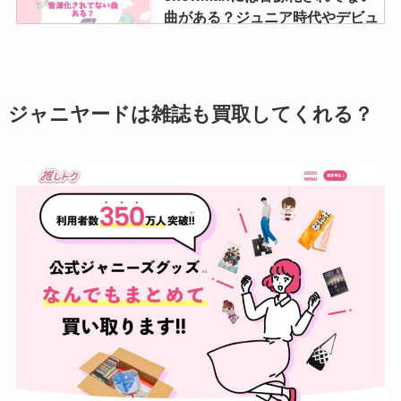
曲がある？ジュニア時代やデビュ
ー後はある？
ジャニーズグッズはどこで売る？
ジャニヤードは雑誌も買取してくれる？
おすすめの店舗や高く売れるとこ
ろは？持ち込みで買取できる？
なにわ男子に結婚してる人はい
る？西畑大吾や大橋和也らが結婚
相手に求める条件は？
美少年のメンカラの2024年最新
は？メンバーカラーが変更した？
紫・青・赤は誰か紹介！