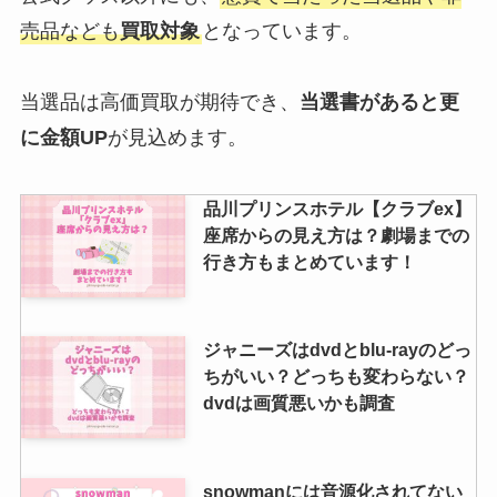
きるものは？安すぎる・振り込ま
売品なども
買取対象
となっています。
れないなど調査！
当選品は高価買取が期待でき、
当選書があると更
sixtonesを年齢順に紹介！年齢非
に金額UP
が見込めます。
公開のメンバーいる？デビュー日
や死亡説も！
品川プリンスホテル【クラブex】
座席からの見え方は？劇場までの
行き方もまとめています！
ジャニーズはdvdとblu-rayのどっ
ちがいい？どっちも変わらない？
dvdは画質悪いかも調査
snowmanには音源化されてない