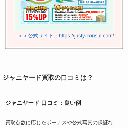
ないもの・持ち込み時間など調査
ジャニーズグッズを高く売る方法
は？高く売れるものや売るなら持
＞＞公式サイト：https://justy-consul.com/
ち込みかどこかも調査
ジャニヤード買取の口コミは？
ジャニヤード 口コミ：良い例
買取点数に応じたボーナスや公式写真の保証な