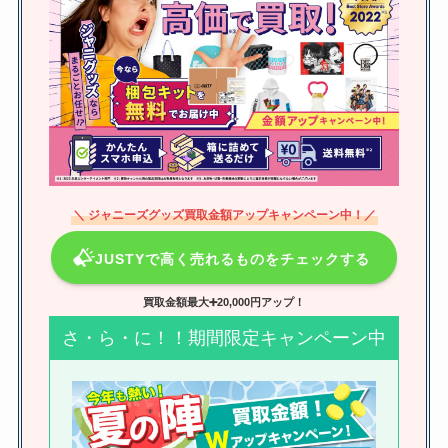
Hey! Say! JUMPの初期メンバー
は？脱退2人の元メンバーの脱退
理由は？人気順も調査
ジャニーズで誰でも知ってる曲
は？定番曲や懐かしい曲・カラオ
ケで盛り上がる曲紹介！
＼ ジャニーズグッズ買取金額アップキャンペーン中！／
JUSTYで高く売れるものをチェックする
小瀧望の年齢は？デビュー時の年
齢や同期ジャニーズや舞台・ドラ
買取金額最大➕20,000円アップ！
マ（2024）も紹介
さ・ら・に！！期間限定キャンペーン中
ジャニーズグッズの買取のまんだ
らけの評判は？口コミや買取でき