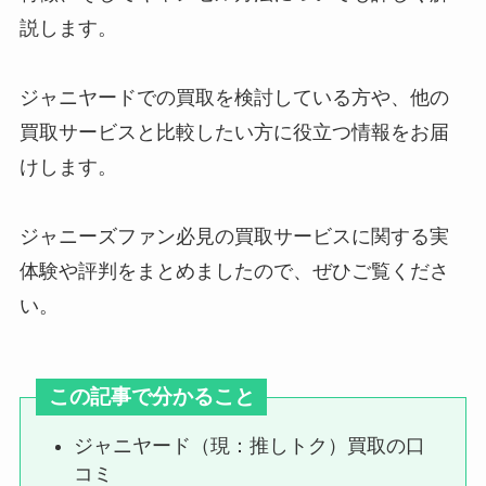
説します。
snowmanの体重【最新2024年】
公式体重に痩せすぎとの噂？体重
ジャニヤードでの買取を検討している方や、他の
ランキングも紹介
買取サービスと比較したい方に役立つ情報をお届
けします。
ジャニーズファンクラブの掛け持
ち事情を調査！お金はいくら？当
ジャニーズファン必見の買取サービスに関する実
たりにくい？
体験や評判をまとめましたので、ぜひご覧くださ
い。
Hey!Say!JUMPツアー歴代！2007
年～現在までのコンサート・ライ
この記事で分かること
ブは？
ジャニヤード（現：推しトク）買取の口
コミ
すのチルのぬいぐるみのサイズ