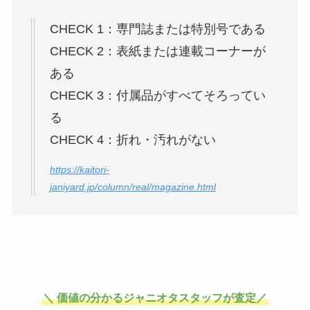
でもできる？買取の種類やおすす
め業者なども調査！
CHECK 1：専門誌または特別号である
CHECK 2：表紙または連載コーナーが
ある
CHECK 3：付属品がすべてそろってい
る
CHECK 4：折れ・汚れがない
https://kaitori-
janiyard.jp/column/real/magazine.html
＼ 価値の分かるジャニオタスタッフが査定／