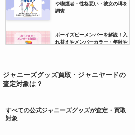
や喫煙者・性格悪い・彼女の噂を
調査
ボーイズビーメンバーを解説！入
れ替えやメンバーカラー・年齢や
関ジュメンバーは？
HiHi Jetsのメンカラ一覧！変更が
ジャニーズグッズ買取・ジャニヤードの
あった？メンバーカラーの決め方
査定対象は？
や元メンバーも紹介
すべての公式ジャニーズグッズが査定・買取
嵐ファンクラブ会費が安くなっ
対象
た？3000円？現在の会員数や更新
しない？継続するメリットとは？