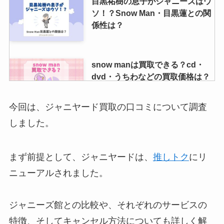
目黒祐樹の息子がジャニーズはウ
ソ！？Snow Man・目黒蓮との関
係性は？
snow manは買取できる？cd・
dvd・うちわなどの買取価格は？
ブックオフゲオなど調査
今回は、ジャニヤード買取の口コミについて調査
しました。
スマップ現在の人間関係や現在の
仲は？SMAP解散理由の黒幕も調
査！
まず前提として、ジャニヤードは、
推しトク
にリ
ニューアルされました。
駿河屋が最悪って本当？ 買取の評
判は？安い理由や態度悪い・安全
ジャニーズ館との比較や、それぞれのサービスの
ではないなど調査！
特徴、そしてキャンセル方法についても詳しく解