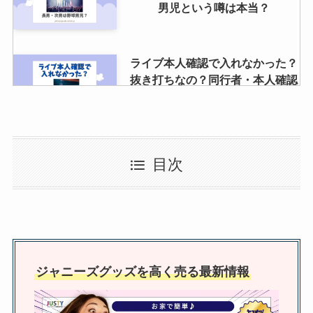
男児という噂は本当？
ライブ本人確認で入れなかった？
抜き打ちなの？同行者・本人確認
されやすい人は？
ジャニランドでのちびぬいの値段
目次
は？なにわ男子の値段は？買取
（持ち込み）調査
松島聡の人気の理由は？プロフィ
ールや病気・父親への感謝・仲良
ジャニーズグッズを高く売る最新情報
しジャニーズなども調査！