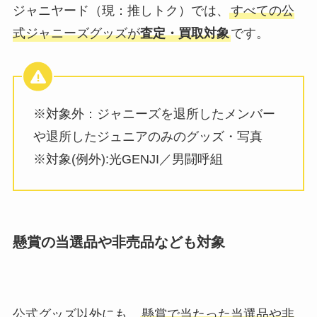
ジャニヤード（現：推しトク）では、
すべての公
式ジャニーズグッズが
査定・買取対象
です。
ジャニーズファンクラブの会員人
数はどのくらい？ランキング
TOP20に入ったグループは？
※対象外：ジャニーズを退所したメンバー
KAT-TUNの元メンバーの脱退理
や退所したジュニアのみのグッズ・写真
由や現在は？脱退順や解散につい
ても調査
※対象(例外):光GENJI／男闘呼組
【芸能人】本名じゃないジャニー
ズは？過去に芸名を使ってた人
懸賞の当選品や非売品なども対象
は？草間リチャード敬太も芸名
に？
justyで買取できないものと買取で
公式グッズ以外にも、
懸賞で当たった当選品や非