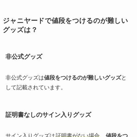
ジャニーズwestペンライト一覧
ジャニヤードで値段をつけるのが難しい
（歴代）最新や10周年、ダンベル
グッズは？
の値段も紹介！
非公式グッズ
関西ジャニーズのグループ一覧！
デビュー組やJr.組は？大倉忠義が
プロデュースの新ユニット？
非公式グッズは
値段をつけるのが難しいグッズ
と
して記載されています。
ジャニーズの名義増やす方法は？
同じ名前や同じ住所・同じ端末で
できるのかも調査！
証明書なしのサイン入りグッズ
ジャニーズの当落時間はいつわか
サイン入りグッズは
証明書がない場合
、
値段をつ