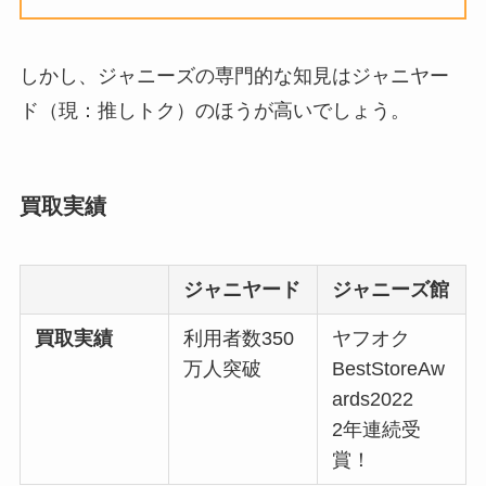
しかし、ジャニーズの専門的な知見はジャニヤー
ジャニヤードの口コミは知恵袋で
は？査定結果やキャンセル・返却
ド（現：推しトク）のほうが高いでしょう。
送料など調査！
買取実績
SUPER EIGHT(関ジャニ)のグッ
ズは買取できる？売れない？dvd
買取価格をブックオフ・ゲオなど
ジャニヤード
ジャニーズ館
調査
買取実績
利用者数350
ヤフオク
ジャニヤードは振り込まれないこ
万人突破
BestStoreAw
とがある？安全性や口コミ・査定
ards2022
結果・振込いつかなど調査
2年連続受
賞！