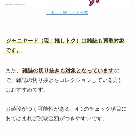
引用元：推しトク公式
アップルミュージックでジャニー
ズは聞ける？他のグループが解禁
しない理由とは？
ジャニヤード（現：推しトク）は雑誌も買取対象
です。
ジャニーズライブのルールは？厚
底は何センチまで？うちわや服装
など暗黙のルールを紹介
また、
雑誌の切り抜きも対象となっています
の
で、雑誌の切り抜きをコレクションしている方に
はおすすめです。
ジャニーズの番協に当たりやすい
人とは？おばさんや地方は当たら
ない？2人と一人の当たる確率も
お値段がつく可能性がある、4つのチェック項目に
あてはまれば買取金額がつきやすいです。
アイドルグッズ買取はブックオフ