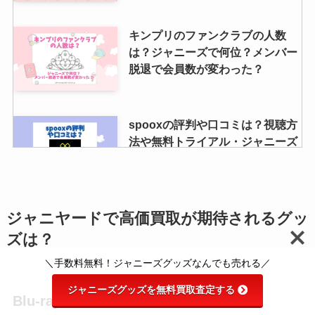
キンプリのファンクラブの人数
は？ジャニーズで何位？メンバー
脱退で会員数が変わった？
spooxの評判や口コミは？視聴方
法や無料トライアル・ジャニーズ
番組が見れるのかも調査！
ジャニーズのカラオケで歌いやす
ジャニヤードで高価買取が期待されるグッ
い曲はコレ！男女別の歌いやすい
ズは？
曲や本人映像の曲紹介！
＼手数料無料！ジャニーズグッズなんでも売れる／
ジャニーズグッズを無料買取査定する
Blu-ray・DVD
ジャニーズのチケット交換のやり