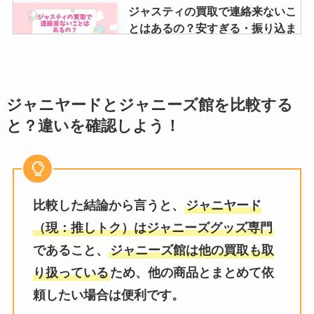
ジャスティの買取で連絡来ないこ
とはあるの？安すぎる・振り込ま
れないなどの噂も調査
チケジャムで入れなかった？ジャ
ジャニヤードとジャニーズ館を比較する
ニーズチケットが入場できない理
と？違いを確認しよう！
由や購入する時の注意点も解説
1997年生まれのジャニーズは？
比較した結論から言うと、
ジャニヤード
Snow Manやなにわ男子はいる？
入所日や誕生日は？
（現：推しトク）はジャニーズグッズ専門
であること、
ジャニーズ館は他の買取も取
り扱っている
ため、他の商品とまとめて依
KinKi Kidsの凄さ！別格？嵐との
頼したい場合は便利です。
違いは？堂本剛は天才？キンキキ
ッズの隠れた名曲も紹介