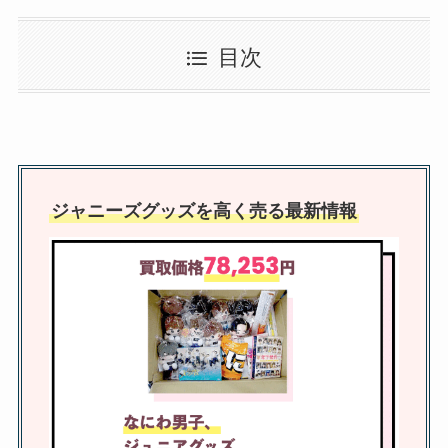
ジャニーズファンクラブの会員人
目次
数はどのくらい？ランキング
TOP20に入ったグループは？
Hey!Say!JUMP買取はどこがい
い？ブックオフ・ゲオでcd・dvd
ジャニーズグッズを高く売る最新情報
買取相場を調査！
ジャニヤードの安全性は？振り込
まれない口コミは本当？査定結果
やキャンセルについても調査
ジャニーズで芸名なのは誰？本名
なのはなにわ男子・キンプリ？草