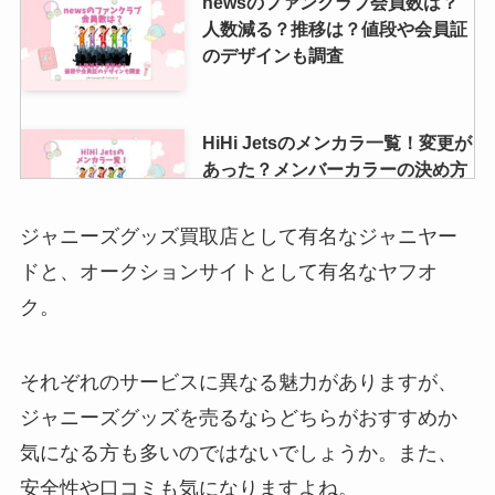
newsのファンクラブ会員数は？
人数減る？推移は？値段や会員証
のデザインも調査
HiHi Jetsのメンカラ一覧！変更が
あった？メンバーカラーの決め方
や元メンバーも紹介
ジャニーズグッズ買取店として有名なジャニヤー
ドと、オークションサイトとして有名なヤフオ
ジャニーズ雑誌は買取できる？お
ク。
すすめ買取店は？ジャニヤードで
も雑誌は売れる？
それぞれのサービスに異なる魅力がありますが、
ジャニーズグッズを売るならどちらがおすすめか
ジャニーズの人気・有名曲10選！
誰でも知ってる曲や各グループの
気になる方も多いのではないでしょうか。また、
代表曲とは？
安全性や口コミも気になりますよね。