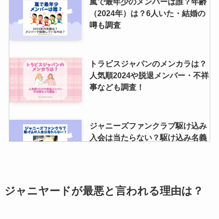
嵐で最年少のメンバーは誰？年齢
（2024年）は？6人いた・結婚の
噂も調査
トラビスジャパンのメンカラは？
人気順2024や脱退メンバー・不祥
事なども調査！
ジャニーズファンクラブ駆け込み
入会は当たらない？駆け込み名義
は禁止なのかも調査
トラビスジャパンは人気ない？海
ジャニヤードが最悪と言われる理由は？
外の反応や人気順や華がない・や
ばいなどの噂も調査！