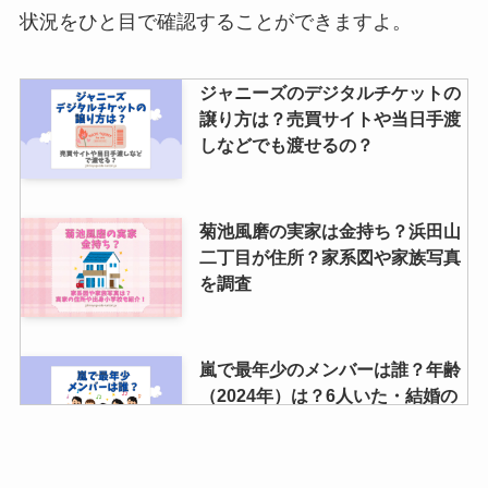
禁止のものは？泊まり・おすすめ
状況をひと目で確認することができますよ。
バッグ・身分証明書も網羅！
ジャニーズのデジタルチケットの
譲り方は？売買サイトや当日手渡
smapグッズは買取できる？買取
しなどでも渡せるの？
価格が高騰している？メルカリな
どでも売れるか調査
菊池風磨の実家は金持ち？浜田山
二丁目が住所？家系図や家族写真
を調査
嵐で最年少のメンバーは誰？年齢
（2024年）は？6人いた・結婚の
噂も調査