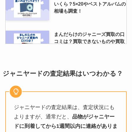
いくら？5×20やベストアルバムの
相場も調査！
まんだらけのジャニーズ買取の口
コミは？買取できないものや買取
店舗も調査！
ゴゴキのメンバーを一覧で紹介！
ジャニヤードの査定結果はいつわかる？
ゴーゴーキッズの担当カラーや1
番人気のある人は誰？
ジャニヤードの査定結果は、査定状況にも
ジャニーズライブに同行者が行け
なくなったら1人でも入れる？変
よりますが、通常だと、
品物がジャニヤー
更期限や手続きは？
ドに到着してから1週間以内に連絡がありま