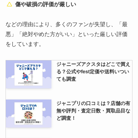
傷や破損の評価が厳しい
名の意味や改名はいつから？改名
したYouTubeチャンネル名も紹
介！
などの理由により、多くのファンが失望し、「最
悪」「絶対やめた方がいい」といった厳しい評価
snowmanの体重【最新2024年】
をしています。
公式体重に痩せすぎとの噂？体重
ランキングも紹介
ジャニーズアクスタはどこで買え
る？公式やfest定価や送料いつい
ても調査
なにわ男子の年齢順【2024年最
新】メンバーの誕生日・身長・人
気順も調査！
ジャニプリの口コミは？店舗の有
無や評判・査定日数・買取品目な
ど調査！