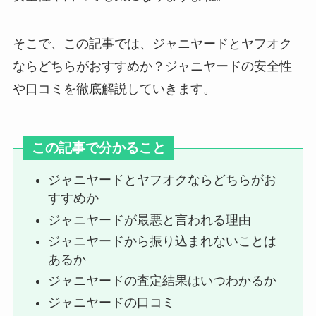
そこで、この記事では、ジャニヤードとヤフオク
らしんばんはジャニーズの買取し
てる？池袋は？大阪や名古屋など
ならどちらがおすすめか？ジャニヤードの安全性
店舗はどこ？
や口コミを徹底解説していきます。
ジャニーズグッズ買取店舗大阪
この記事で分かること
編！どこがいい？まんだらけや駿
河屋など売る店舗調査！
ジャニヤードとヤフオクならどちらがお
すすめか
ジャニヤードが最悪と言われる理由
猪狩蒼弥に同期はいない？入所日
はどっちで何年目？大学や年齢も
ジャニヤードから振り込まれないことは
調査
あるか
ジャニヤードの査定結果はいつわかるか
ジャニヤードの口コミ
美少年のメンカラの2024年最新