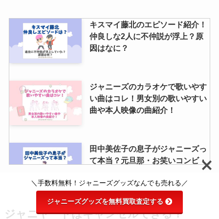
キスマイ藤北のエピソード紹介！
仲良しな2人に不仲説が浮上？原
因はなに？
ジャニーズのカラオケで歌いやす
い曲はコレ！男女別の歌いやすい
曲や本人映像の曲紹介！
田中美佐子の息子がジャニーズっ
て本当？元旦那・お笑いコンビ・
Take2の深沢邦之との子どもと
＼手数料無料！ジャニーズグッズなんでも売れる／
は？
ジャニーズグッズを無料買取査定する
ジャニヤードはキャンセルできる？
スノーマン｜ファンクラブ会員数