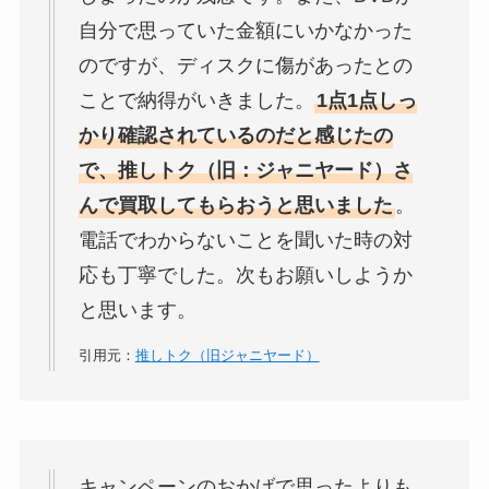
自分で思っていた金額にいかなかった
のですが、ディスクに傷があったとの
ジャニーズライブに同行者が行け
ことで納得がいきました。
1点1点しっ
なくなったら1人でも入れる？変
かり確認されているのだと感じたの
更期限や手続きは？
で、推しトク（旧：ジャニヤード）さ
んで買取してもらおうと思いました
。
ジャニーズグッズを売るのにメル
電話でわからないことを聞いた時の対
カリはおすすめ？違法？公式写真
応も丁寧でした。次もお願いしようか
相場やグッズ売るコツ解説
と思います。
引用元：
推しトク（旧ジャニヤード）
ジャニーズのチケット取り方を解
説！一般・同行者・複数の申し込
み方法も！
キャンペーンのおかげで思ったよりも