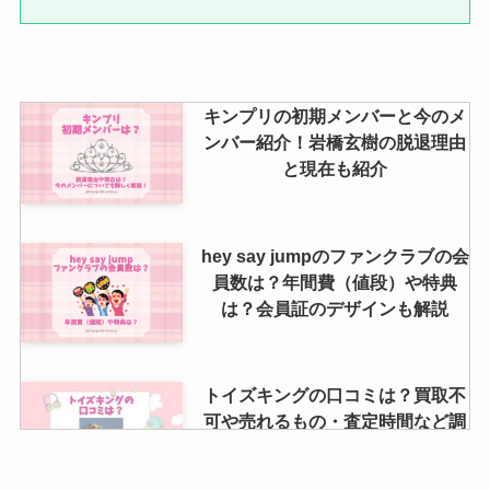
は？メンバーカラーが変更した？
紫・青・赤は誰か紹介！
キンプリの初期メンバーと今のメ
中間淳太は金持ち？実家の写真は
ンバー紹介！岩橋玄樹の脱退理由
豪邸？住所や豪邸写真ある？金持
と現在も紹介
ちエピソードも紹介
hey say jumpのファンクラブの会
員数は？年間費（値段）や特典
は？会員証のデザインも解説
トイズキングの口コミは？買取不
可や売れるもの・査定時間など調
査！駿河屋との比較も