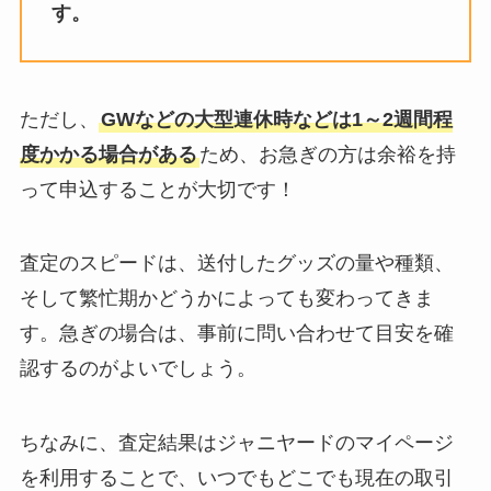
す。
ジャニオタの服装はなぜ似てい
る？量産型女子の服装って？ジャ
ニオタに人気のブランドはコレ！
ただし、
GWなどの大型連休時などは1～2週間程
度かかる場合がある
ため、お急ぎの方は余裕を持
って申込することが大切です！
Hey!Say!JUMPコンサートの持ち
物は？ライブの参戦服は？ルール
やマナーは？
査定のスピードは、送付したグッズの量や種類、
そして繁忙期かどうかによっても変わってきま
す。急ぎの場合は、事前に問い合わせて目安を確
ジャニーズが熱愛を認めたのは
誰？彼女いる人の交際相手は？熱
認するのがよいでしょう。
愛報道がない人は？
ちなみに、査定結果はジャニヤードのマイページ
ジャニーズライブの持ち物一覧！
を利用することで、いつでもどこでも現在の取引