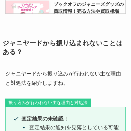
ブックオフのジャニーズグッズの
買取情報！売る方法や買取相場
は？メリットやデメリットは？
嵐「5×20」のセトリは？アマプラ
ジャニヤードから振り込まれないことは
でいつまで配信？ジャニーズコン
ある？
サート・番組・映画は？
ジャニヤードから振り込みが行われない主な理由
spooxの評判や口コミは？視聴方
と対処法を紹介しますね。
法や無料トライアル・ジャニーズ
番組が見れるのかも調査！
振り込みが行われない主な理由と対処法
八乙女光の性格は？優しい？面白
査定結果の未確認：
い？身長や年齢・本名？ハーフな
査定結果の通知を見落としている可能
の？金八先生などドラマ出演歴も