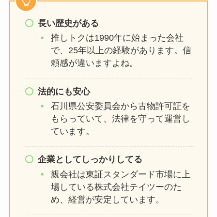
似ている芸能人は？
長い歴史がある
推しトクは1990年に始まった会社
嵐グッズの買取はブックオフがお
で、25年以上の経験があります。信
すすめ？駿河屋・ゲオ・まんだら
頼感が違いますよね。
けと買取相場を比較！
法的にも安心
ジャニーズの公式写真を売るに
石川県公安委員会から古物許可証を
は？買取相場や持ち込みできるお
もらっていて、法律を守って運営し
すすめ店舗は？
ています。
企業としてしっかりしてる
セクゾにメンカラはある？昔と今
親会社は東証スタンダード市場に上
は違う？青は誰？菊池風磨のメン
バーカラーも調査
場している株式会社テイツーのた
め、経営が安定しています。