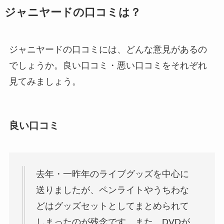
SixTONESの買取を調査！cdや
ジャニヤードの口コミは？
dvdのブックオフ・ゲオ・駿河屋
の相場は？
ジャニヤードの口コミには、どんな意見があるの
でしょうか。良い口コミ・悪い口コミをそれぞれ
ジャニランドでのちびぬいの値段
見てみましょう。
は？なにわ男子の値段は？買取
（持ち込み）調査
良い口コミ
tobeファンクラブの人数や入会方
法は？年会費や会員証、会員番号
についても解説！
去年・一昨年のライブグッズを中心に
送りましたが、ペンライトやうちわな
ペンライトの買取の店舗でおすす
どはグッズセットとしてまとめられて
めは？電池はあった方がいい？ブ
しまったのが残念です。また、DVDが
ックオフ駿河屋など調査