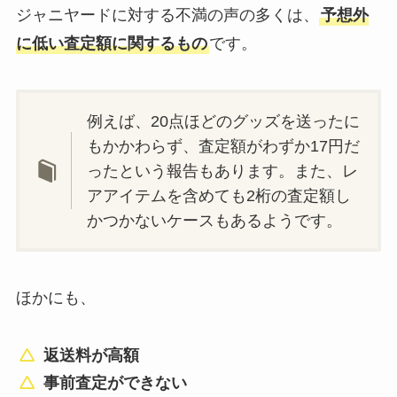
ジャニヤードに対する不満の声の多くは、
予想外
に低い査定額に関するもの
です。
ジャニーズ館売れないものとは？
退所メンバーは含まれる？買取で
きるものや出張買取調査
例えば、20点ほどのグッズを送ったに
もかかわらず、査定額がわずか17円だ
松田元太の血液型や年齢、彼女
ったという報告もあります。また、レ
は？天てれに出演していた？目黒
アアイテムを含めても2桁の査定額し
蓮との関係も調査！
かつかないケースもあるようです。
ジャニーズうちわは買取できる？
ほかにも、
買取相場や持ち込み店舗などどこ
がいいか調査
返送料が高額
事前査定ができない
ジャニーズの改名一覧！グループ