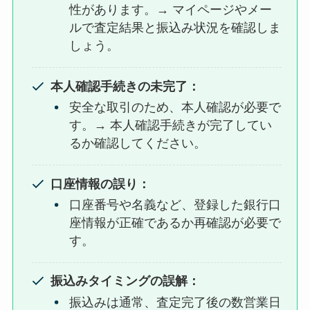
性があります。→ マイページやメー
解説
ルで査定結果と振込み状況を確認しま
しょう。
ジャニーズファンクラブはコンサ
ートが間に合うのはいつまで？駆
本人確認手続きの未完了：
け込み入会は当たらない？
安全な取引のため、本人確認が必要で
す。→ 本人確認手続きが完了してい
るか確認してください。
すの日常の支払い方法や月額・見
る方法！無料で見れる？
snowmanブログやインスタ解
口座情報の誤り：
説！
口座番号や名義など、登録した銀行口
座情報が正確であるか再確認が必要で
Hey!Say!JUMP買取はどこがい
す。
い？ブックオフ・ゲオでcd・dvd
買取相場を調査！
振込みタイミングの誤解：
振込みは通常、査定完了後の数営業日