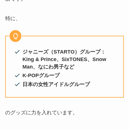
価格が高騰している？メルカリな
どでも売れるか調査
特に、
なにわ男子の血液型を一覧で紹
介！a型はいない？b型多い？年齢
や誕生日も調査
ジャニーズ（STARTO）グループ：
King & Prince、SixTONES、Snow
Man、なにわ男子など
石丸志門はジャニーズ？若い頃Jr.
だった？ウィキペディア風プロフ
K-POPグループ
ィールや経歴は？
日本の女性アイドルグループ
すのチルのぬいぐるみのサイズ
は？頭のサイズや定価（公式の値
のグッズに力を入れています。
段）服の売ってる場所も調査