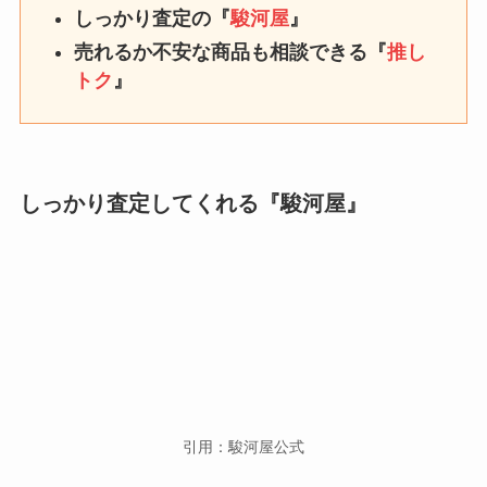
ジャニーズグッズが高く売れると
しっかり査定の『
駿河屋
』
ころを見極めるには？買取相場や
売れるか不安な商品も相談できる『
推し
持ち込み・口コミ悪いなども調査
トク
』
セクゾのファンクラブ人数は？記
念品は？菊池風磨のファンクラブ
会員数も調査
しっかり査定してくれる『駿河屋』
岸優太の血液型は？双子説や事故
説・結婚は本当？お父さんはどん
な人かも調査
ライブ本人確認で入れなかった？
抜き打ちなの？同行者・本人確認
引用：駿河屋公式
されやすい人は？