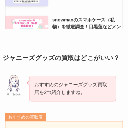
snowmanのスマホケース（私
物）を徹底調査！目黒蓮などメン
バーのスマホ機種は何？
近藤真彦の息子はジャニーズ？芸
ジャニーズグッズの買取はどこがいい？
能界入りはしている？幼少期や現
在はどんな様子？
おすすめのジャニーズグッズ買取
店を2つ紹介しますね。
秋葉原のジャニーズグッズ買取！
りーちゃん
売るならどこがおすすめ？アイド
ルグッズ中古店やTRIO等調査
おすすめの買取店