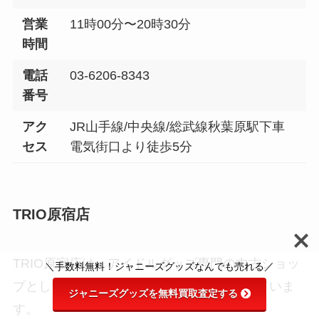
営業
11時00分〜20時30分
時間
電話
03-6206-8343
番号
アク
JR山手線/中央線/総武線秋葉原駅下車
セス
電気街口より徒歩5分
TRIO原宿店
TRIO原宿店は、アイドルグッズ専門の中古ショッ
＼手数料無料！ジャニーズグッズなんでも売れる／
プとして、ファンの間で絶大な人気を誇っていま
ジャニーズグッズを無料買取査定する
す。