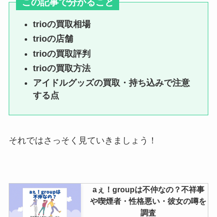
この記事で分かること
hey say jumpのファンクラブの会
員数は？年間費（値段）や特典
trioの買取相場
は？会員証のデザインも解説
trioの店舗
trioの買取評判
aぇ！groupは不仲なの？不祥事
trioの買取方法
や喫煙者・性格悪い・彼女の噂を
アイドルグッズの買取・持ち込みで注意
調査
する点
それではさっそく見ていきましょう！
aぇ！groupは不仲なの？不祥事
や喫煙者・性格悪い・彼女の噂を
調査