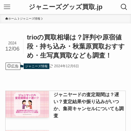
ジャニーズグッズ買取.jp
ホーム
ジャニーズ情報
trioの買取相場は？評判や原宿値
2024
段・持ち込み・秋葉原買取おすす
12/06
め・生写真買取なども調査！
広告
2024年12月6日
ジャニーズ情報
ジャニヤードの査定期間は？遅
い？査定結果や振り込みがいつ
か、集荷キャンセルについても調
査