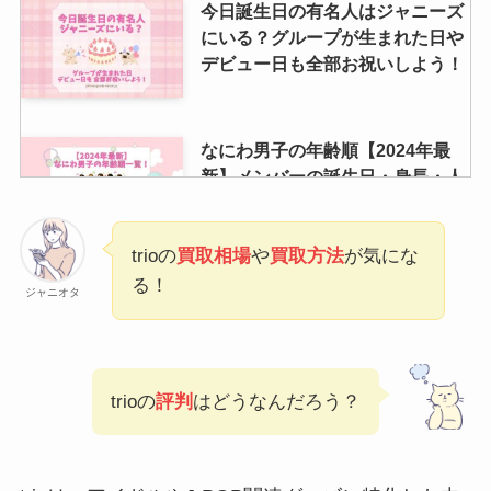
今日誕生日の有名人はジャニーズ
にいる？グループが生まれた日や
デビュー日も全部お祝いしよう！
なにわ男子の年齢順【2024年最
新】メンバーの誕生日・身長・人
気順も調査！
trioの
買取相場
や
買取方法
が気にな
る！
ジャニーズ館の口コミは？買取で
ジャニオタ
きないものや買取評判・売ってみ
た・売れないもの等も調査！
trioの
評判
はどうなんだろう？
ジャニーズライブに同行者が行け
なくなったら1人でも入れる？変
更期限や手続きは？