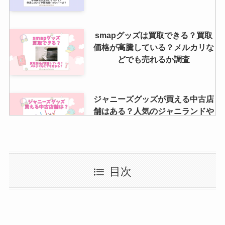
smapグッズは買取できる？買取
価格が高騰している？メルカリな
どでも売れるか調査
ジャニーズグッズが買える中古店
舗はある？人気のジャニランドや
TRIOとはどんなお店？
品川プリンスホテル【クラブex】
目次
座席からの見え方は？劇場までの
行き方もまとめています！