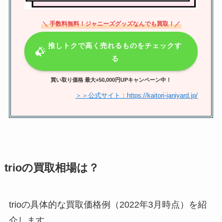
＼ 手数料無料！ジャニーズグッズなんでも買取！／
ジャニーズグッズの買取のまんだ
らけの評判は？口コミや買取でき
推しトクで高く売れるものをチェックす
ないもの・持ち込み時間など調査
る
買い取り価格 最大+50,000円UPキャンペーン中！
ジャニーズライブは何時間前に行
＞＞公式サイト：https://kaitori-janiyard.jp/
く？入場時間はいつわかるかグッ
ズ何時間前から買えるかも調査
trioの買取相場は？
trioの具体的な買取価格例（2022年3月時点）を紹
介します。