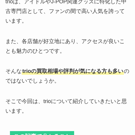
trioは、アイドルやJ-POP関連グッズに特化した中
古専門店として、ファンの間で高い人気を誇って
います。
元木大介の息子はジャニーズ？噂
が出た理由は？長男や次男は野球
男児という噂は本当？
また、各店舗が好立地にあり、アクセスが良いこ
とも魅力のひとつです。
南波陽向ジャニーズ小柴との匂わ
せがやばい！関ジュとの飲み会や
そんな
trioの買取相場や評判が気になる方も多い
の
元ジャニオタについて解説！
ではないでしょうか。
ジャニーズのカラオケで歌いやす
そこで今回は、trioについて紹介していきたいと思
い曲はコレ！男女別の歌いやすい
います。
曲や本人映像の曲紹介！