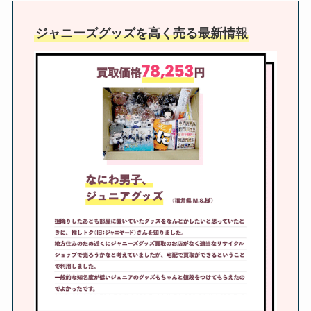
ジャニーズの物販で買えるのは？
コンサートグッズ会場販売につい
ジャニーズグッズを高く売る最新情報
てやグッズ整理券の取り方解説
ジャニーズの公式写真を売るに
は？買取相場や持ち込みできるお
すすめ店舗は？
仙台でジャニーズグッズが買える
店舗は？ジャニランド出店情報も
調査
着席ブロックとはどんな席？希望
したした方がいい？当たりやすい
の噂を調査