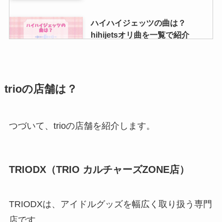
ハイハイジェッツの曲は？
hihijetsオリ曲を一覧で紹介
【2015～2024年】
キンプリの歴代dvd売上ランキン
trioの店舗は？
グTOP7！どんな作品がファンか
ら人気なの？
つづいて、trioの店舗を紹介します。
ジャニーズショップは何が売って
る？店舗や予約・オンライン・東
TRIODX（TRIO カルチャーズZONE店）
京・大阪・福岡について調査！
TRIODXは、アイドルグッズを幅広く取り扱う専門
smapグッズは買取できる？買取
店です。