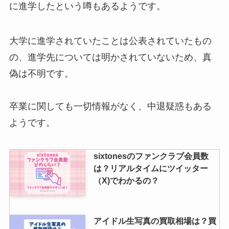
に進学したという噂もあるようです。
岸優太の血液型は？双子説や事故
大学に進学されていたことは公表されていたもの
説・結婚は本当？お父さんはどん
の、進学先については明かされていないため、真
な人かも調査
偽は不明です。
tobeファンクラブの人数や入会方
卒業に関しても一切情報がなく、中退疑惑もある
法は？年会費や会員証、会員番号
についても解説！
ようです。
sixtonesのファンクラブ会員数
中島健人のメンバーカラーは？オ
は？リアルタイムにツイッター
レンジはいつ・セクゾはメンカラ
（X)でわかるの？
変わったかも調査
アイドル生写真の買取相場は？買
ジャニーズポスターの買取はまん