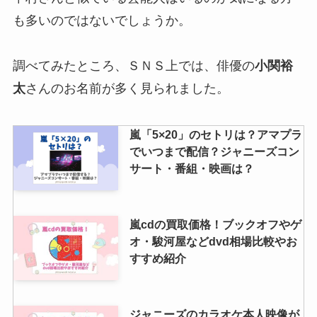
も多いのではないでしょうか。
snowmanの体重【最新2024年】
公式体重に痩せすぎとの噂？体重
ランキングも紹介
調べてみたところ、ＳＮＳ上では、俳優の
小関裕
太
さんのお名前が多く見られました。
ジャニーズのチケット交換のやり
嵐「5×20」のセトリは？アマプラ
方は？qrごとやマナー・初めて・
でいつまで配信？ジャニーズコン
dm・line交換等も調査！
サート・番組・映画は？
坂東龍太はジャニーズ？基本プロ
嵐cdの買取価格！ブックオフやゲ
フィールや家族構成・結婚歴は？
オ・駿河屋などdvd相場比較やお
似ている芸能人は？
すすめ紹介
ジャニーズwestは買取を調査！
ジャニーズのカラオケ本人映像が