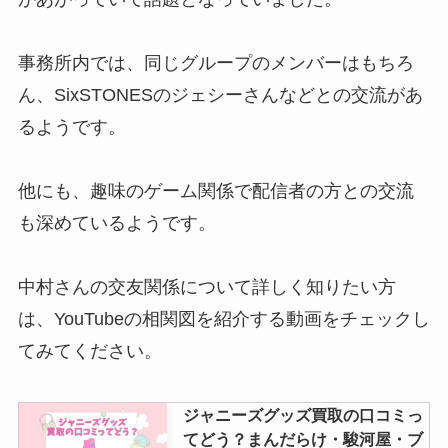
セブンメン侍のメンバーカラー
事務所内では、同じグループのメンバーはもちろ
は？青はだれ？人気順やメンバー
の脱退・やらかしも調査
ん、SixSTONESのジェシーさんなどとの交流があ
るようです。
SnowManのちびぬいはどこで売
他にも、趣味のゲーム関係で配信者の方との交流
ってる？公式チルぬいとは？今か
らでも買える？
も深めているようです。
中村さんの交友関係について詳しく知りたい方
キスマイ藤北のエピソード紹介！
は、YouTubeの相関図を紹介する動画をチェックし
仲良しな2人に不仲説が浮上？原
因はなに？
てみてください。
ジャニーズグッズ買取の口コミっ
キンプリの買取はいくら？まんだ
てどう？まんだらけ・駿河屋・ブ