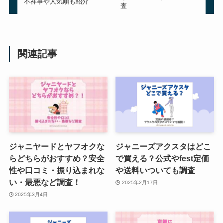
不祥事や人気順も紹介
査
すの日常の支払い方法や月額・見
る方法！無料で見れる？
snowmanブログやインスタ解
説！
関連記事
永瀬廉のブレスレットはマイナス
ドライバーを使う？ブランド名
は？玉森裕太からのプレゼント？
ジャニーズライブの入場時間はい
ジャニヤードとヤフオクな
ジャニーズアクスタはどこ
つわかる？メールこない？何時間
らどちらがおすすめ？安全
で買える？公式やfest定価
前からか調査
性や口コミ・振り込まれな
や送料いついても調査
い・最悪など調査！
2025年2月17日
2025年3月4日
ジャニランドとジャニショの違い
は？行き方や予約方法は？オンラ