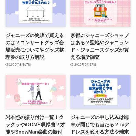
インショップなども解説
ボーイズビーメンバーを解説！入
れ替えやメンバーカラー・年齢や
ジャニーズの物販で買える
京都にジャニーズショップ
関ジュメンバーは？
のは？コンサートグッズ会
はある？聖地やジャニラン
場販売についてやグッズ整
ド・ジャニーズグッズが買
理券の取り方解説
える場所調査
2025年2月17日
2025年2月17日
岩本照の振り付け一覧！ク
ジャニーズの申し込みは端
ラクラやiDOME収録曲？才
末が同じでも当たる？ ipア
能やSnowMan楽曲の振付
ドレスを変える方法や端末