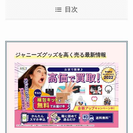
アンビシャスのメンカラは？投票
目次
が決め方？山中は何色？
ambitiousメンカラ衣装も調査！
ジャニーズのファンネームを調
査！スノーマンはおにぎり？決め
ジャニーズグッズを高く売る最新情報
方・いつから公式はある？
ジャニーズの物販で買えるのは？
コンサートグッズ会場販売につい
てやグッズ整理券の取り方解説
newsのファンクラブ会員数は？
人数減る？推移は？値段や会員証
のデザインも調査