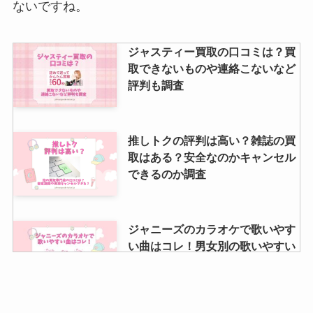
れないなどの噂も調査
ないですね。
ジャスティー買取の口コミは？買
ジャニーズコンサート振り込み用
取できないものや連絡こないなど
紙書き方をわかりやすく解説！第
評判も調査
一希望だけでOK？
推しトクの評判は高い？雑誌の買
櫻井翔のグッズ買取はどこがおす
取はある？安全なのかキャンセル
すめ？嵐グッズは売れない？買取
できるのか調査
の口コミや持ち込みについても調
査
ジャニーズのカラオケで歌いやす
い曲はコレ！男女別の歌いやすい
曲や本人映像の曲紹介！