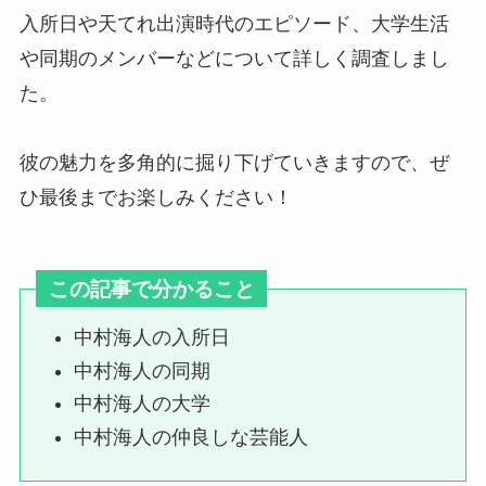
入所日や天てれ出演時代のエピソード、大学生活
や同期のメンバーなどについて詳しく調査しまし
ジャニーズ館売れないものとは？
た。
退所メンバーは含まれる？買取で
きるものや出張買取調査
彼の魅力を多角的に掘り下げていきますので、ぜ
ひ最後までお楽しみください！
すのチルのぬいぐるみのサイズ
は？頭のサイズや定価（公式の値
段）服の売ってる場所も調査
この記事で分かること
中村海人の入所日
ブックオフで雑誌を売る！ジャニ
ーズは買取してくれる？ジャニー
中村海人の同期
ズ雑誌買取相場や値段なども調査
中村海人の大学
中村海人の仲良しな芸能人
スノーマン｜ファンクラブ会員数