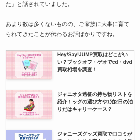
ない？2人と一人の当たる確率も
た」と話されていました。
あまり数は多くないものの、ご家族に大事に育て
ジャニーズの当落時間はいつわか
られてきたことが伝わるお話ばかりですね。
るの？仕組みは？当落メールの時
間差やこない場合も調査
Hey!Say!JUMP買取はどこがい
い？ブックオフ・ゲオでcd・dvd
スノーマンのファンネームは？お
買取相場を調査！
にぎりやマンズ姉さん？メンバー
が提案した名前は？
ジャニオタ遠征の持ち物リストを
紹介！ッグの選び方や1泊2日の泊
りだはキャリーケース？
ジャニーズグッズ買取で口コミが