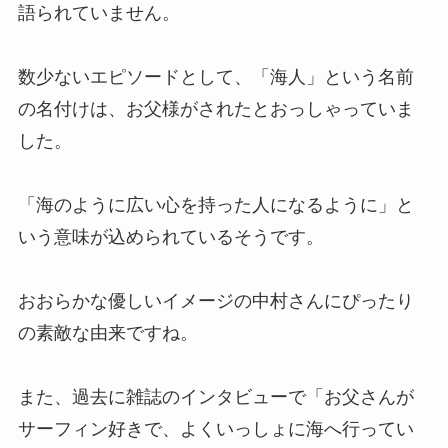
語られていません。
なにわ男子のメンバーカラーの決
め方は？公式で何色？グッズ・ロ
ゴの色調査
数少ないエピソードとして、「海人」という名前
の名付けは、お父様がされたとおっしゃっていま
した。
SnowManのペア名の呼び方一
覧！トリオ名やファンからのメン
バーのあだ名は？
「海のように広い心を持った人になるように」と
いう意味が込められているそうです。
sixtonesを年齢順に紹介！年齢非
おおらかな優しいイメージの中村さんにぴったり
公開のメンバーいる？デビュー日
や死亡説も！
の素敵な由来ですね。
また、過去に雑誌のインタビューで「お父さんが
ジャニーズの番協に当たりやすい
サーフィン好きで、よくいっしょに海へ行ってい
人とは？おばさんや地方は当たら