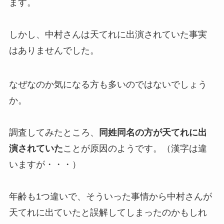
ます。
小瀧望の同期は？ジャニーズ入所
日や本名・のんちゃんの由来は？
映画やドラマの出演歴まとめ！
しかし、中村さんは天てれに出演されていた事実
はありませんでした。
なにわ男子のメンバーカラーの決
なぜなのか気になる方も多いのではないでしょう
め方は？公式で何色？グッズ・ロ
ゴの色調査
か。
調査してみたところ、
同姓同名の方が天てれに出
キンプリの人気は？落ちたって本
演されていた
ことが原因のようです。（漢字は違
当？人気順（最新）や人気ないメ
ンバーも調査
いますが・・・）
年齢も1つ違いで、そういった事情から中村さんが
ジャスティの買取で連絡来ないこ
天てれに出ていたと誤解してしまったのかもしれ
とはあるの？安すぎる・振り込ま