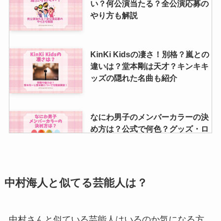
い？何公演当たる？全公演応募の
やり方も解説
KinKi Kidsの凄さ！別格？嵐との
違いは？堂本剛は天才？キンキキ
ッズの隠れた名曲も紹介
なにわ男子のメンバーカラーの決
め方は？公式で何色？グッズ・ロ
ゴの色調査
ジャニーズでインスタやってる人
中村海人と似てる芸能人は？
いる？ 個人インスタをフォロワー
数が多い順ランキング！
中村さんと似ている芸能人はいるのか気になる方