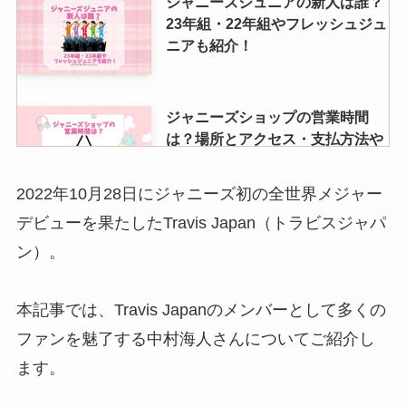
ジャニーズジュニアの新人は誰？
23年組・22年組やフレッシュジュ
ニアも紹介！
ジャニーズショップの営業時間
は？場所とアクセス・支払方法や
予約も解説！
2022年10月28日にジャニーズ初の全世界メジャー
デビューを果たしたTravis Japan（トラビスジャパ
カンペうちわでファンサ貰える
ン）。
の？ファンサもらいやすい言葉や
ネタ・コツは？
本記事では、Travis Japanのメンバーとして多くの
ファンを魅了する中村海人さんについてご紹介し
ジャニーズグッズの買取のまんだ
ます。
らけの評判は？口コミや買取でき
ないもの・持ち込み時間など調査