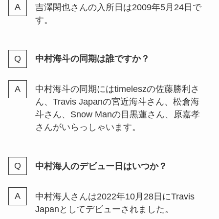
吉澤閑也さんの入所日は2009年5月24日で
す。
末澤誠也の同期は誰がいる？向井
康二？入所日や仲良しなのは誰か
六麓荘生まれか調査
中村海斗の同期は誰ですか？
関ジャニのペンライト歴代の一
中村海斗の同期にはtimeleszの佐藤勝利さ
覧！値段や最新のものは？たこ焼
ん、Travis Japanの宮近海斗さん、松倉海
き形がある？
斗さん、Snow Manの目黒蓮さん、原嘉孝
さんがいらっしゃいます。
せくしーぞーんのファンクラブの
人数は？ジャニーズでは何位？年
中村海人のデビュー日はいつか？
間費の値段は？
中村海人さんは2022年10月28日にTravis
ジャニヤードの査定期間は？遅
Japanとしてデビューされました。
い？査定結果や振り込みがいつ