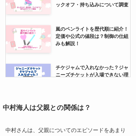
らけ・ブックオフ・駿河屋などお
ックオフ・持ち込みについて調査
すすめの買取店は？
嵐のペンライトを歴代順に紹介！
りとかんのメンカラは？年齢やプ
定価や公式の値段は？制御の仕組
ロフィール・メンバー人気順・や
みも解説！
らかしなど調査！
チケジャムで入れなかった？ジャ
ニーズチケットが入場できない理
由や購入する時の注意点も解説
ジャニーズでグループ名の変更一
中村海人は父親との関係は？
覧！名前の改名はいつ？YouTube
や公式サイトは？
中村さんは、父親についてのエピソードをあまり