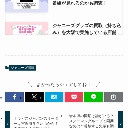
番組が見れるのかも調査！
ジャニーズグッズの買取（持ち込
み）を大阪で実施している店舗
は？宅配買取の方がおすすめ？
岩本照の振り付け一覧！クラクラ
ジャニーズ情報
やiDOME収録曲？才能や
SnowMan楽曲の振付師も紹介
よかったらシェアしてね！
ジャニーズライブのルールは？厚
底は何センチまで？うちわや服装
など暗黙のルールを紹介
岩本照の同期は誰がいる？
トラビスジャパンのリーダ
スノーマングループで同期
ーは宮近海斗？いつから？
なのは？尊敬する先輩も調