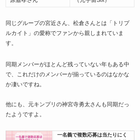
深田竜生の入所日はいつ？大学や
同じグループの宮近さん、松倉さんとは「トリプ
年齢やインスタは？一人暮らしに
ルカイト」の愛称でファンから親しまれていま
ついても調査
す。
ジャニーズグッズ買取で口コミが
同期メンバーがほとんど残っていない年もある中
悪いとことは？安全・おすすめ業
で、これだけのメンバーが揃っているのはなかな
者や持ち込み有無も調査！
か凄いですね。
ジャニヤードの安全性は？振り込
他にも、元キンプリの神宮寺勇太さんも同期だっ
まれない口コミは本当？査定結果
たようですよ。
やキャンセルについても調査
一名義で複数応募は当たりにく