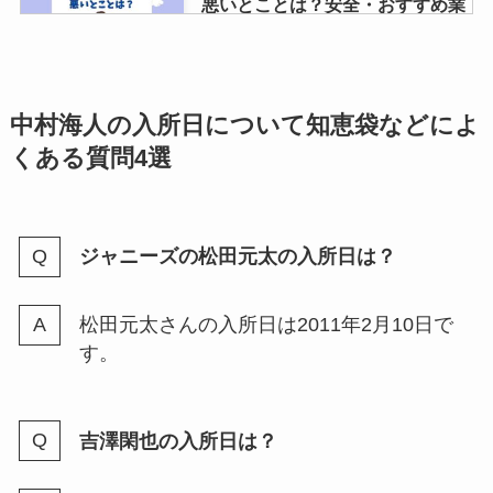
悪いとことは？安全・おすすめ業
者や持ち込み有無も調査！
スノーマン｜ファンクラブ会員数
中村海人の入所日について知恵袋などによ
は？リアルタイムを知る方法や
くある質問4選
yahoo検索・年会費等も調査！
ジャニーズの松田元太の入所日は？
ジャニーズグッズが買える場所！
東京や神奈川などで買える店や公
式グッズを買えるショップ紹介
松田元太さんの入所日は2011年2月10日で
す。
kat-tunの初期メンバーは？6人時
代は凄かった？昔は怖い？現在の
吉澤閑也の入所日は？
仲も調査