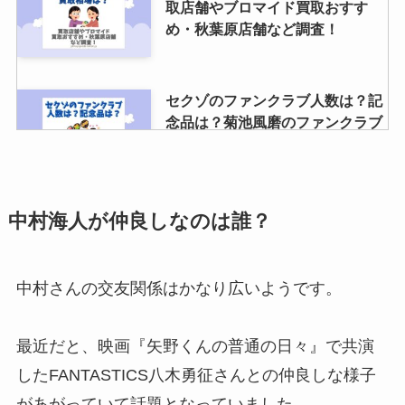
取店舗やブロマイド買取おすす
だらけ・駿河屋・ジャニランドで
め・秋葉原店舗など調査！
できる？処分のベストな方法調査
セクゾのファンクラブ人数は？記
念品は？菊池風磨のファンクラブ
会員数も調査
高野洸はジャニーズ出身なの！？
中村海人が仲良しなのは誰？
父親・母親・兄弟などの家族構成
や出演作品を調査
中村さんの交友関係はかなり広いようです。
ジャニキングの口コミは？連絡こ
最近だと、映画『矢野くんの普通の日々』で共演
ないは本当？ダンボールは無料？
いつ届くなども調査！
したFANTASTICS八木勇征さんとの仲良しな様子
があがっていて話題となっていました。