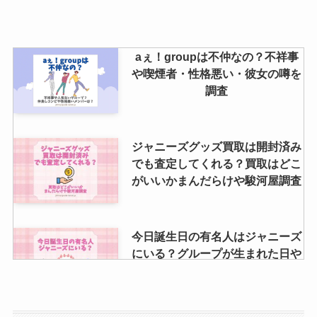
は？リアルタイムを知る方法や
yahoo検索・年会費等も調査！
aぇ！groupは不仲なの？不祥事
や喫煙者・性格悪い・彼女の噂を
杉本琢弥はジャニーズなの？学
調査
歴、彼女や結婚などの恋愛事情・
プロフィールを徹底的に調査！
ジャニーズグッズ買取は開封済み
でも査定してくれる？買取はどこ
がいいかまんだらけや駿河屋調査
今日誕生日の有名人はジャニーズ
にいる？グループが生まれた日や
デビュー日も全部お祝いしよう！