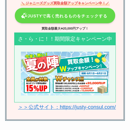
＼ ジャニーズグッズ買取金額アップキャンペーン中！／
JUSTYで高く売れるものをチェックする
多名義で端末が同じ場合はデジチ
ケは当たらない？複数名義はバレ
買取金額最大➕20,000円アップ！
る・違反についても調査
さ・ら・に！！期間限定キャンペーン中
八乙女光の性格は？優しい？面白
い？身長や年齢・本名？ハーフな
の？金八先生などドラマ出演歴も
解説
ジャニヤードは雑誌の買取する？
ジャニーズ雑誌買取おすすめは？
＞＞公式サイト：https://justy-consul.com/
ブックオフまんだらけも調査