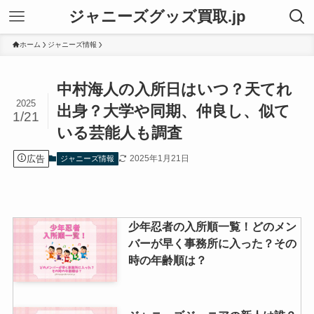
ジャニーズグッズ買取.jp
ホーム
ジャニーズ情報
中村海人の入所日はいつ？天てれ
2025
出身？大学や同期、仲良し、似て
1/21
いる芸能人も調査
広告
2025年1月21日
ジャニーズ情報
少年忍者の入所順一覧！どのメン
バーが早く事務所に入った？その
時の年齢順は？