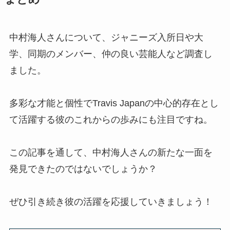
は？買取相場や持ち込みできるお
すすめ店舗は？
中村海人さんについて、ジャニーズ入所日や大
学、同期のメンバー、仲の良い芸能人など調査し
速攻ブルーベリーがジャニオタの
ました。
間で話題！ライブ何分前に飲む？
値段はいくら？コンビニでも手に
入る？
多彩な才能と個性でTravis Japanの中心的存在とし
て活躍する彼のこれからの歩みにも注目ですね。
小瀧望の同期は？ジャニーズ入所
日や本名・のんちゃんの由来は？
この記事を通して、中村海人さんの新たな一面を
映画やドラマの出演歴まとめ！
発見できたのではないでしょうか？
ジャニオタ遠征の持ち物リストを
ぜひ引き続き彼の活躍を応援していきましょう！
紹介！ッグの選び方や1泊2日の泊
りだはキャリーケース？