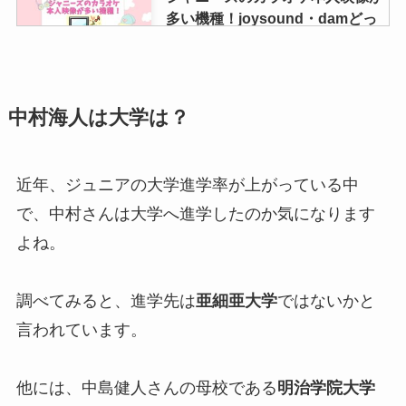
CD・DVD・グッズの買取価格
多い機種！joysound・damどっ
は？駿河屋まんだらけも調査
ち？キンプリやsnowmanなど曲
も紹介！
動画買取相場ジャニーズは？情報
中村海人は大学は？
垢の動画買取やファンサ・dmな
末澤誠也の同期は誰がいる？向井
ども調査！
康二？入所日や仲良しなのは誰か
六麓荘生まれか調査
近年、ジュニアの大学進学率が上がっている中
末澤誠也の同期は誰がいる？向井
で、中村さんは大学へ進学したのか気になります
康二？入所日や仲良しなのは誰か
氷室京介の息子はジャニーズ所属
よね。
六麓荘生まれか調査
なの？現在の長女や次男は？かわ
いい娘もいるの？
調べてみると、進学先は
亜細亜大学
ではないかと
言われています。
ボーイズビーメンバーを解説！入
れ替えやメンバーカラー・年齢や
他には、中島健人さんの母校である
明治学院大学
関ジュメンバーは？