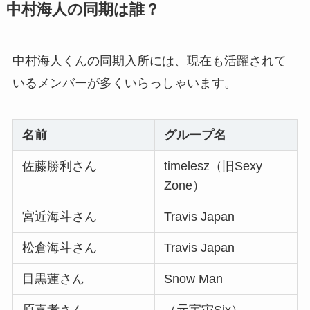
南波陽向ジャニーズ小柴との匂わ
中村海人の同期は誰？
せがやばい！関ジュとの飲み会や
元ジャニオタについて解説！
中村海人くんの同期入所には、現在も活躍されて
いるメンバーが多くいらっしゃいます。
ジャニーズcmを打ち切りしない
企業はある？打ち切り企業一覧と
理由・不買運動まとめ！
名前
グループ名
佐藤勝利さん
timelesz（旧Sexy
ジャニーズグッズ買取で持ち込み
Zone）
できる東京店舗は？まんだらけや
駿河屋の店舗も調査
宮近海斗さん
Travis Japan
松倉海斗さん
Travis Japan
少年忍者の入所順一覧！どのメン
目黒蓮さん
Snow Man
バーが早く事務所に入った？その
時の年齢順は？
原嘉孝さん
（元宇宙Six）