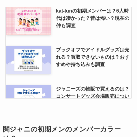
kat-tunの初期メンバーは？6人時
代は凄かった？昔は怖い？現在の
仲も調査
ブックオフでアイドルグッズは売
れる？買取できないものは？おす
すめや持ち込みも調査
ジャニーズの物販で買えるのは？
コンサートグッズ会場販売につい
てやグッズ整理券の取り方解説
永瀬廉の父が亡くなったのは本
関ジャニの初期メンのメンバーカラー
当？写真は？イケメンで自衛隊、