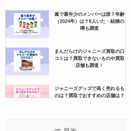
く？入場時間はいつわかるかグッ
ズ何時間前から買えるかも調査
嵐で最年少のメンバーは誰？年齢
（2024年）は？6人いた・結婚の
噂も調査
トラビスジャパンは人気ない？海
外の反応や人気順や華がない・や
ばいなどの噂も調査！
まんだらけのジャニーズ買取の口
コミは？買取できないものや買取
店舗も調査！
ジャニーズグッズで高く売れるも
のは？買取でおすすめの店舗は？
持ち込みより高く売る方法は？
ハイハイジェッツの曲は？