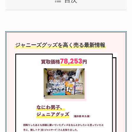
目次
hihijetsオリ曲を一覧で紹介
【2015～2024年】
関ジャニの年齢順！∞のリーダー
は？レギュラー番組や初期メンバ
ジャニーズグッズを高く売る最新情報
ーについても解説
岩本照の同期は誰がいる？スノー
マングループで同期なのは？尊敬
する先輩も調査
ジャニヤード買取の口コミは？ジ
ャニーズ館との比較やキャンセル
方法など調査！