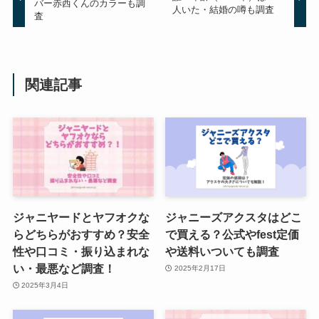
バー赤西くんのカラーも調
人いた・結婚の噂も調査
査
ジャニーズファンクラブ会員数が
減るのはなぜ？実際の数とリアル
タイムに知る方法も！
関連記事
ジャニーズグッズ買取！駿河屋の
評判は？口コミや持ち込みの店舗
を調査！
ジャニーズの公式写真は買取して
ジャニヤードとヤフオクな
ジャニーズアクスタはどこ
くれる？買取相場やおすすめの買
らどちらがおすすめ？安全
で買える？公式やfest定価
取店舗なども解説
性や口コミ・振り込まれな
や送料いついても調査
い・最悪など調査！
2025年2月17日
2025年3月4日
なにわ男子ファンクラブ人数は？
会員数をリアルタイムで紹介！入