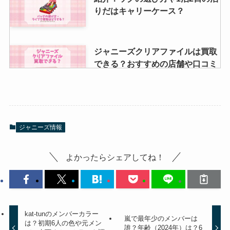
りだはキャリーケース？
ジャニーズクリアファイルは買取
できる？おすすめの店舗や口コミ
は？持ち込みできる？
小瀧望の同期は？ジャニーズ入所
ジャニーズ情報
日や本名・のんちゃんの由来は？
映画やドラマの出演歴まとめ！
よかったらシェアしてね！
ジャニーズライブの席はいつわか
る？デジチケ席は決まってる？座
席の決め方を調査
kat-tunのメンバーカラー
嵐で最年少のメンバーは
は？初期6人の色や元メン
誰？年齢（2024年）は？6