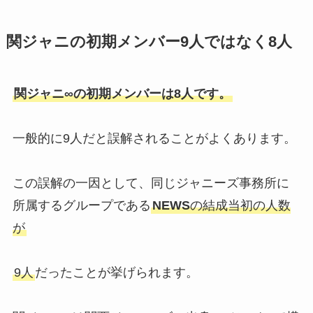
ヒロミの息子はジャニーズ所属？
関ジャニの初期メンバー9人ではなく8人
スノーマンにそっくり？長男・次
男の学歴や現在の仕事も調査
関ジャニ∞の初期メンバーは8人です。
担降りしたらグッズはどうする？
一般的に9人だと誤解されることがよくあります。
メルカリ・捨てる・売ると後悔す
る声も調査！
この誤解の一因として、同じジャニーズ事務所に
所属するグループである
NEWS
の結成当初の人数
snowmanのスマホケース（私
が
物）を徹底調査！目黒蓮などメン
バーのスマホ機種は何？
9人
だったことが挙げられます。
中島健人のメンバーカラーは？オ