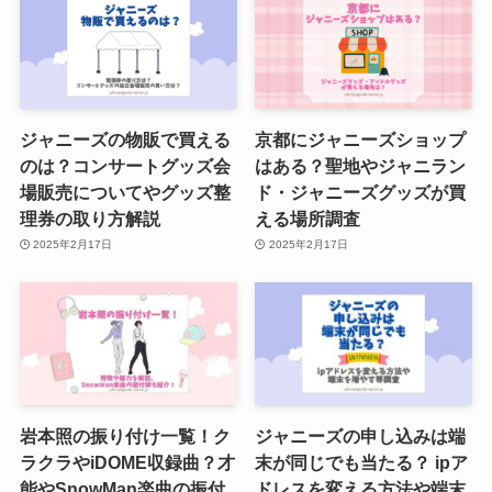
れないという噂も調査
ジャニーズ身長高い順ランキン
グ！グループ別・事務所内総合１
ジャニーズの物販で買える
京都にジャニーズショップ
位～10位まで発表！
のは？コンサートグッズ会
はある？聖地やジャニラン
場販売についてやグッズ整
ド・ジャニーズグッズが買
理券の取り方解説
える場所調査
2025年2月17日
2025年2月17日
岩本照の振り付け一覧！ク
ジャニーズの申し込みは端
ラクラやiDOME収録曲？才
末が同じでも当たる？ ipア
能やSnowMan楽曲の振付
ドレスを変える方法や端末