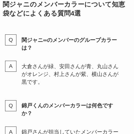
高木雄也はどんな性格？身長や大
関ジャニのメンバーカラーについて知恵
学などプロフィール・父親や実家
袋などによくある質問4選
などの家族構成も徹底調査！
関ジャニ∞のメンバーのグループカラー
paypayドームのゲートからジャ
は？
ニーズコンサートの座席は予測で
きる？４ゲートがアリーナ？
大倉さんが緑、安田さんが青、丸山さん
がオレンジ、村上さんが紫、横山さんが
ジャニーズ舞台のパンフレットは
黒です。
買取できる？おすすめ店舗・相場
も紹介！
錦戸くんのメンバーカラーは何色です
か？
ジャニーズの銀テープは売れる？
銀テのサイズ（幅や高さ）や収納
方法はあるの？
錦戸さんが担当していたメンバーカラー