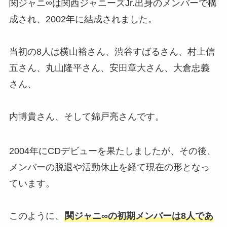
関ジャニ∞は関西ジャニーズJr.出身のメンバーで構
レンジはいつ・セクゾはメンカラ
変わったかも調査
成され、2002年に結成されました。
当初の8人は横山裕さん、渋谷すばるさん、村上信
ジャニーズグッズ買取！駿河屋の
五さん、丸山隆平さん、安田章大さん、大倉忠義
評判は？口コミや持ち込みの店舗
を調査！
さん、
内博貴さん、そして錦戸亮さんです。
美少年のメンカラの2024年最新
は？メンバーカラーが変更した？
紫・青・赤は誰か紹介！
2004年にCDデビューを果たしましたが、その後、
メンバーの脱退や活動休止を経て現在の形となっ
ています。
リトル関西の年齢は？やらかしや
人気順、熱愛・身長・大学につい
ても調査
このように、
関ジャニ∞の初期メンバーは8人であ