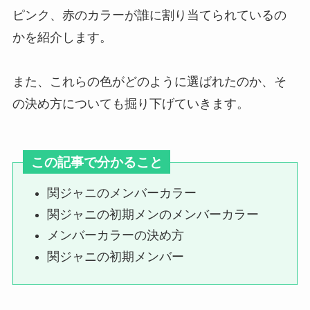
ピンク、赤のカラーが誰に割り当てられているの
かを紹介します。
SixTONESの買取を調査！cdや
dvdのブックオフ・ゲオ・駿河屋
の相場は？
また、これらの色がどのように選ばれたのか、そ
の決め方についても掘り下げていきます。
ジャニーズ館売れないものとは？
退所メンバーは含まれる？買取で
この記事で分かること
きるものや出張買取調査
関ジャニのメンバーカラー
関ジャニの初期メンのメンバーカラー
sixtonesの活動休止の理由は？い
メンバーカラーの決め方
つから？文春で婚約者が？！解散
危機を調査
関ジャニの初期メンバー
ジャニーズライブは何時間前に行