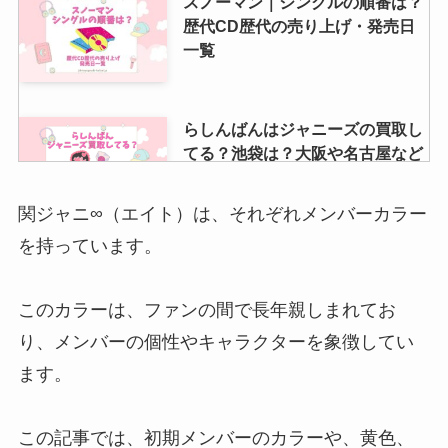
スノーマン｜シングルの順番は？
歴代CD歴代の売り上げ・発売日
一覧
らしんばんはジャニーズの買取し
てる？池袋は？大阪や名古屋など
店舗はどこ？
関ジャニ∞（エイト）は、それぞれメンバーカラー
を持っています。
永瀬廉の父が亡くなったのは本
当？写真は？イケメンで自衛隊、
実家がお金持ちの噂も調査
このカラーは、ファンの間で長年親しまれてお
り、メンバーの個性やキャラクターを象徴してい
ます。
チケジャムで入れなかった？ジャ
ニーズチケットが入場できない理
由や購入する時の注意点も解説
この記事では、初期メンバーのカラーや、黄色、