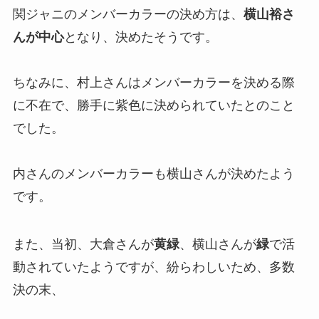
関ジャニのメンバーカラーの決め方は、
横山裕さ
んが中心
となり、決めたそうです。
東洋学園大学のジャニーズは誰？
ジャニーズメンバーの大学一覧や
ちなみに、村上さんはメンバーカラーを決める際
在学中を調査
に不在で、勝手に紫色に決められていたとのこと
でした。
ジャニーズの複数名義で同じ端末
やメアド同じは当たらない？ipア
内さんのメンバーカラーも横山さんが決めたよう
ドレス変更のやり方も調査
です。
ジャニヤードの安全性は？振り込
また、当初、大倉さんが
黄緑
、横山さんが
緑
で活
まれない口コミは本当？査定結果
動されていたようですが、紛らわしいため、多数
やキャンセルについても調査
決の末、