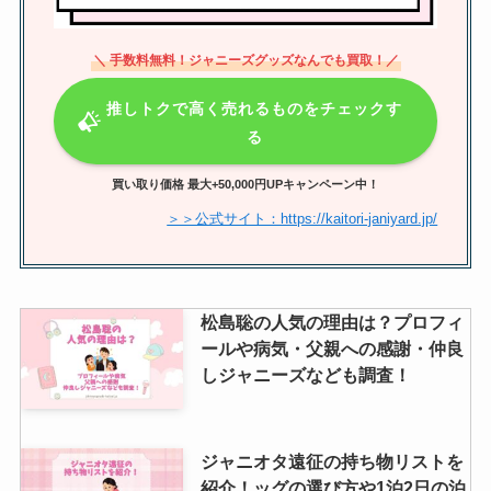
＼ 手数料無料！ジャニーズグッズなんでも買取！／
推しトクで高く売れるものをチェックす
る
買い取り価格 最大+50,000円UPキャンペーン中！
＞＞公式サイト：https://kaitori-janiyard.jp/
松島聡の人気の理由は？プロフィ
ールや病気・父親への感謝・仲良
しジャニーズなども調査！
ジャニオタ遠征の持ち物リストを
紹介！ッグの選び方や1泊2日の泊