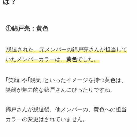
は？
実家がお金持ちの噂も調査
①錦戸亮：黄色
推しトクの評判は高い？雑誌の買
取はある？安全なのかキャンセル
できるのか調査
脱退された、元メンバーの錦戸亮さんが担当して
いたメンバーカラーは、
黄色
でした。
ジャニーズwestは買取を調査！
CD・DVD・グッズの買取価格
｢笑顔｣や｢陽気｣といったイメージを持つ黄色は、
は？駿河屋まんだらけも調査
笑顔が魅力的な錦戸さんにぴったりですね。
駿河屋のジャニーズ買取 口コミ
錦戸さんが脱退後、他メンバーの、黄色への担当
は？写真・うちわの買取有無や持
カラーの変更はされていません。
ち込みは当日できるのかも調査！