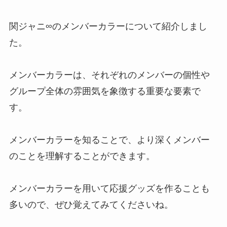
snowmanブログやインスタ解
説！
関ジャニ∞のメンバーカラーについて紹介しまし
た。
ジャニーズライブに同行者が行け
なくなったら1人でも入れる？変
メンバーカラーは、それぞれのメンバーの個性や
更期限や手続きは？
グループ全体の雰囲気を象徴する重要な要素で
す。
ジャニーズでグループ名の変更一
覧！名前の改名はいつ？YouTube
メンバーカラーを知ることで、より深くメンバー
や公式サイトは？
のことを理解することができます。
キンプリの歴代dvd売上ランキン
メンバーカラーを用いて応援グッズを作ることも
グTOP7！どんな作品がファンか
多いので、ぜひ覚えてみてくださいね。
ら人気なの？