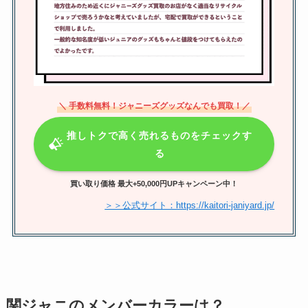
一名義で複数応募は当たりにく
い？何公演当たる？全公演応募の
やり方も解説
＼ 手数料無料！ジャニーズグッズなんでも買取！／
関ジャニ∞をやめた人は3人！脱退
した理由と現在は？大倉が脱退す
推しトクで高く売れるものをチェックす
る噂は本当？
る
買い取り価格 最大+50,000円UPキャンペーン中！
ジャニーズアクスタの定価は？サ
＞＞公式サイト：https://kaitori-janiyard.jp/
イズや送料、どこで買えるかや公
式も調査！
関ジャニのメンバーカラーは？