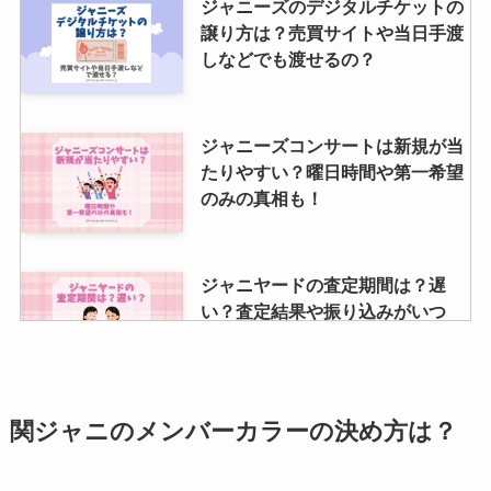
ジャニーズのデジタルチケットの
譲り方は？売買サイトや当日手渡
しなどでも渡せるの？
ジャニーズコンサートは新規が当
たりやすい？曜日時間や第一希望
のみの真相も！
ジャニヤードの査定期間は？遅
い？査定結果や振り込みがいつ
か、集荷キャンセルについても調
査
関ジャニのメンバーカラーの決め方は？
SixTONESの買取を調査！cdや
dvdのブックオフ・ゲオ・駿河屋
の相場は？