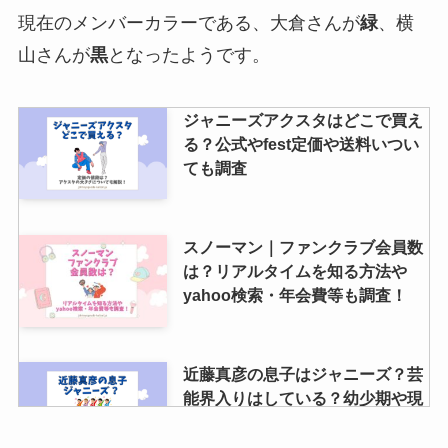
なにわ男子のメンバーカラーをハ
現在のメンバーカラーである、大倉さんが
緑
、横
ートで紹介！メンバーカラーの決
め方も調査
山さんが
黒
となったようです。
ジャニーズアクスタはどこで買え
ジャニーズの名義増やす方法は？
る？公式やfest定価や送料いつい
同じ名前や同じ住所・同じ端末で
ても調査
できるのかも調査！
スノーマン｜ファンクラブ会員数
増子敦貴はジャニーズ出身なの？
は？リアルタイムを知る方法や
デビューのきっかけは父親？噂の
yahoo検索・年会費等も調査！
理由やテニミュ出演も調査
近藤真彦の息子はジャニーズ？芸
能界入りはしている？幼少期や現
在はどんな様子？