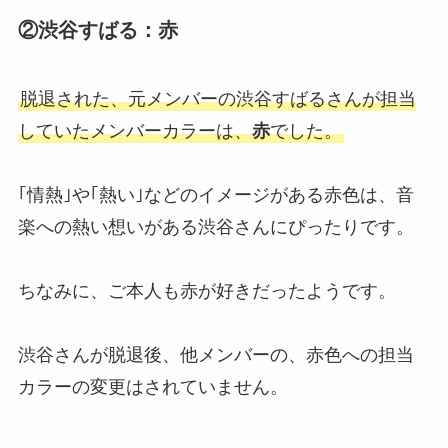
②渋谷すばる：赤
中島健人のメンバーカラーは？オ
レンジはいつ・セクゾはメンカラ
変わったかも調査
脱退された、元メンバーの渋谷すばるさんが担当
していたメンバーカラーは、
赤
でした。
spooxの評判や口コミは？視聴方
法や無料トライアル・ジャニーズ
｢情熱｣や｢熱い｣などのイメージがある赤色は、音
番組が見れるのかも調査！
楽への熱い想いがある渋谷さんにぴったりです。
ジャニーズを入所順に並べると？
ちなみに、ご本人も赤が好きだったようです。
退所・年齢・ジュニア歴長い順や
上下関係も調査！
渋谷さんが脱退後、他メンバーの、赤色への担当
カラーの変更はされていません。