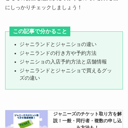
にしっかりチェックしましょう！
エーグループの人気順でメンバー
紹介！Aぇ! groupダンスうまい順
この記事で分かること
や脱退についても調査
ジャニランドとジャニショの違い
ジャニランドの行き方や予約方法
buy王の口コミは？遅い・振り込
ジャニショの入店予約方法と店舗情報
まれないと言われる理由や安全性
はどうなのかも調査！
ジャニランドとジャニショで買えるグッ
ズの違い
ペンライトの買取の店舗でおすす
めは？電池はあった方がいい？ブ
ックオフ駿河屋など調査
ジャニーズのチケット取り方を解
説！一般・同行者・複数の申し込
み方法も！