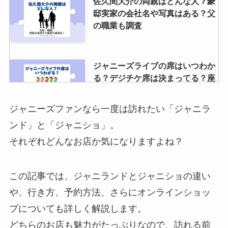
佐久間大介の両親はどんな人？豪
邸実家の会社名や写真はある？父
の職業も調査
ジャニーズライブの席はいつわか
る？デジチケ席は決まってる？座
席の決め方を調査
ジャニーズファンなら一度は訪れたい「ジャニラ
ンド」と「ジャニショ」。
ジャニヤードの査定期間は？遅
それぞれどんなお店か気になりますよね？
い？査定結果や振り込みがいつ
か、集荷キャンセルについても調
査
この記事では、ジャニランドとジャニショの違い
や、行き方、予約方法、さらにオンラインショッ
嵐グッズ買取のおすすめは？買取
プについても詳しく解説します。
相場や口コミ・持ち込み時の注意
点・売れないのかも調査！
どちらのお店も魅力がたっぷりなので、訪れる前