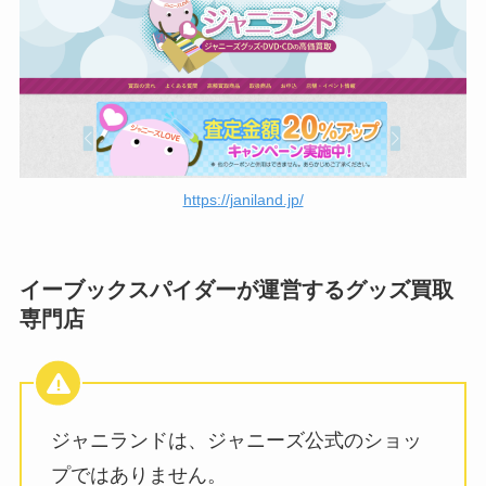
嵐「5×20」のセトリは？アマプラ
でいつまで配信？ジャニーズコン
サート・番組・映画は？
ハイハイジェッツのメンカラは？
https://janiland.jp/
変更した？hihi jetsメンバーカラ
ーの決め方も調査
イーブックスパイダーが運営するグッズ買取
専門店
kat-tunのメンバーカラーは？初期
6人の色や元メンバー赤西くんの
カラーも調査
ジャニランドは、ジャニーズ公式のショッ
HiHi Jetsのメンカラ一覧！変更が
プではありません。