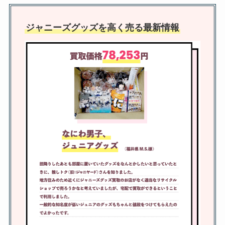
嵐のdvdの買取価格・相場一覧！
cdや嵐グッズの買取価格なども店
ジャニーズグッズを高く売る最新情報
舗ごとに解説
ジャニーズファンクラブ会員数が
減るのはなぜ？実際の数とリアル
タイムに知る方法も！
増子敦貴はジャニーズ出身なの？
デビューのきっかけは父親？噂の
理由やテニミュ出演も調査
sixtonesの入所順は？入所日や入
所理由は？年齢順・人気順も詳し
く紹介！