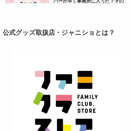
バーが早く事務所に入った？その
時の年齢順は？
ジャニーズの番協に当たりやすい
公式グッズ取扱店・ジャニショとは？
人とは？おばさんや地方は当たら
ない？2人と一人の当たる確率も
snowman入所順一覧！入所日や
年齢順・誕生日一覧・脱退メンバ
ーはいる？人気順も調査！
kat-tunのメンカラを紹介！初期メ
ンバーと現在で変更はある？赤西
やオレンジは誰？