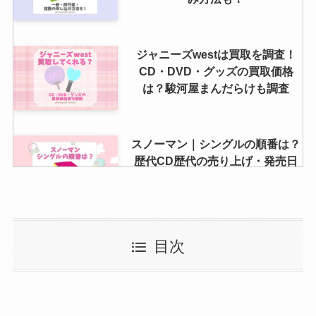
ジャニーズwestは買取を調査！
CD・DVD・グッズの買取価格
は？駿河屋まんだらけも調査
ジャニーズwestは買取を調査！
CD・DVD・グッズの買取価格
は？駿河屋まんだらけも調査
ジャニーズうちわの作り方は？ア
プリや100均で作る方法・テンプ
レートを紹介
スノーマン｜シングルの順番は？
歴代CD歴代の売り上げ・発売日
一覧
スマップ現在の人間関係や現在の
目次
仲は？SMAP解散理由の黒幕も調
査！