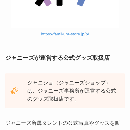
kat-tunのメンバーカラーは？初期
6人の色や元メンバー赤西くんの
カラーも調査
https://famikura-store.jp/p/
ジャニーズの無効チケットとは？
キャンセルは当たりにくくなるか
ジャニーズが運営する公式グッズ取扱店
調査
ジャニショ（ジャニーズショップ）
キンプリの買取はいくら？まんだ
は、ジャニーズ事務所が運営する公式
らけ・ブックオフ・駿河屋などお
のグッズ取扱店です。
すすめの買取店は？
関ジャニのメンバーカラー一覧！
ジャニーズ所属タレントの公式写真やグッズを販
初期メンの色や黄色ピンク赤は