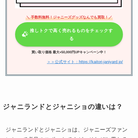
＼ 手数料無料！ジャニーズグッズなんでも買取！／
菊池風磨の実家は金持ち？浜田山
二丁目が住所？家系図や家族写真
推しトクで高く売れるものをチェックす
を調査
る
買い取り価格 最大+50,000円UPキャンペーン中！
キスマイのメンバーカラーを解
＞＞公式サイト：https://kaitori-janiyard.jp/
説！決め方・昔と変わった・青が
いない真相も！
ジャニランドとジャニショの違いは？
ジャニランドとジャニショは、ジャニーズファン