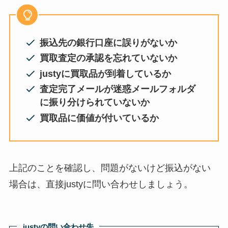
櫻井翔のグッズ買取はどこがおす
すめ？嵐グッズは売れない？買取
の口コミや持ち込みについても調
査
振込先の銀行口座に誤りがないか
買取査定の承認を忘れていないか
ジャニーズでインスタやってる人
justyに買取品が到着しているか
いる？ 個人インスタをフォロワー
査定完了メールが迷惑メールフォルダ
数が多い順ランキング！
に振り分けられていないか
買取品に価値が付いているか
ジャニーズの銀テープは売れる？
銀テのサイズ（幅や高さ）や収納
方法はあるの？
上記のことを確認し、問題がないけど振込がない
場合は、直接justyに問い合わせしましょう。
嵐年齢順を紹介！デビュー時の年
齢は？6人いた噂の元メンバーの
名前も調査
justyの問い合わせ先