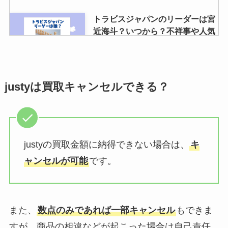
トラビスジャパンのリーダーは宮
近海斗？いつから？不祥事や人気
順も紹介
ジャニーズの同行者登録はバレ
justyは買取キャンセルできる？
る？違う人が行っても大丈夫？重
複して申し込めるかも調査
justyの買取金額に納得できない場合は、
キ
キスマイのメンカラは？変わっ
た？昔のメンバーカラーや元メン
ャンセルが可能
です。
バーについても調査！
また、
数点のみであれば一部キャンセル
もできま
今日誕生日の有名人はジャニーズ
にいる？グループが生まれた日や
すが、商品の相違などが起こった場合は自己責任