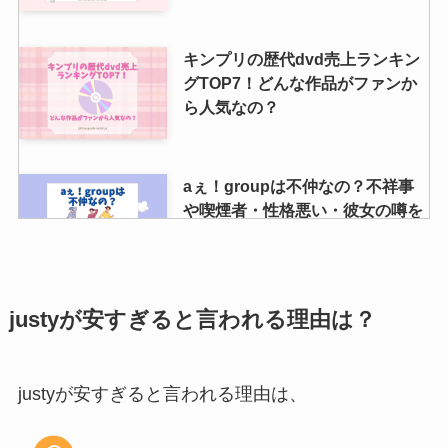
キンプリの歴代dvd売上ランキン
グTOP7！どんな作品がファンか
ら人気なの？
aぇ！groupは不仲なの？不祥事
や喫煙者・性格悪い・彼女の噂を
調査
ジャニーズのライブ日程2024年開
justyが安すぎると言われる理由は？
催一覧！月ごとにまとめ！ライブ
チケットの値段や一般発売情報
も！
justyが安すぎると言われる理由は、
ジャニーズの申し込みは端末が同