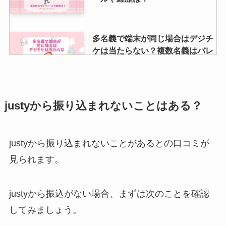
多名義で端末が同じ場合はデジチ
ケは当たらない？複数名義はバレ
る・違反についても調査
松田元太の血液型や年齢、彼女
justyから振り込まれないことはある？
は？天てれに出演していた？目黒
蓮との関係も調査！
justyから振り込まれないことがあるとの口コミが
見られます。
嵐グッズの買取はブックオフがお
すすめ？駿河屋・ゲオ・まんだら
けと買取相場を比較！
justyから振込がない場合、まずは次のことを確認
してみましょう。