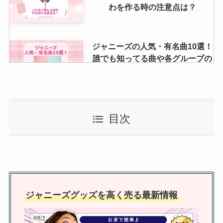
わを作る時の注意点は？
ジャニーズの人気・有名曲10選！
誰でも知ってる曲や各グループの
代表曲とは？
ジャニーズの申し込みは端末が同
目次
じでも当たる？ ipアドレスを変え
る方法や端末を増やす等調査
アイドル生写真の買取相場は？買
取店舗やブロマイド買取おすす
ジャニーズグッズを高く売る最新情報
め・秋葉原店舗など調査！