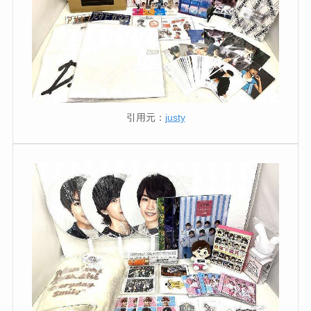
グや会員数・入り方解説！
関ジャニの年齢順！∞のリーダー
は？レギュラー番組や初期メンバ
ーについても解説
引用元：
justy
松田元太の血液型や年齢、彼女
は？天てれに出演していた？目黒
蓮との関係も調査！