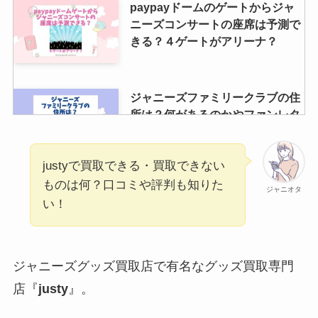
paypayドームのゲートからジャ
ニーズコンサートの座席は予測で
きる？４ゲートがアリーナ？
ジャニーズファミリークラブの住
所は？何があるのかやファンレタ
ー宛先も紹介！
justyで買取できる・買取できない
ものは何？口コミや評判も知りた
【芸能人】本名じゃないジャニー
ジャニオタ
い！
ズは？過去に芸名を使ってた人
は？草間リチャード敬太も芸名
に？
ジャニーズグッズ買取店で有名なグッズ買取専門
素顔4のsixtonesの海賊版の見分
店『
justy
』。
け方は？定価やブックオフに売っ
ているかも調査