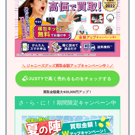
トイズキングの口コミは？買取不
可や売れるもの・査定時間など調
査！駿河屋との比較も
【芸能人】本名じゃないジャニー
ズは？過去に芸名を使ってた人
は？草間リチャード敬太も芸名
＼ ジャニーズグッズ買取金額アップキャンペーン中！／
に？
JUSTYで高く売れるものをチェックする
snowmanメンバー同士キスを紹
買取金額最大➕20,000円アップ！
介！いわふか・めめふかなどにキ
ス疑惑が浮上？
さ・ら・に！！期間限定キャンペーン中
なにわ男子の年齢順【2024年最
新】メンバーの誕生日・身長・人