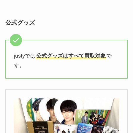
セクゾのファンクラブ人数は？記
念品は？菊池風磨のファンクラブ
公式グッズ
会員数も調査
SUPER EIGHT(関ジャニ)のグッ
ズは買取できる？売れない？dvd
justyでは
公式グッズはすべて買取対象
で
買取価格をブックオフ・ゲオなど
す。
調査
ジャニーズファンクラブの掛け持
ち事情を調査！お金はいくら？当
たりにくい？
snowmanファンクラブ月額の値
段は？入るか迷う？入るタイミン