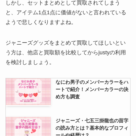
しかし、セットまとめとして買取されてしまう
と、アイテム1点1点に価値がないと言われている
ジャニキング買取の口コミは？連
ようで悲しくなりますよね。
絡こない理由や査定期間・買取が
できないものも紹介
ジャニーズグッズをまとめて買取してほしいとい
う方は、他店と買取額を比較してからjustyの利用
Hey!Say!JUMPコンサートの持ち
を検討しましょう。
物は？ライブの参戦服は？ルール
やマナーは？
なにわ男子のメンバーカラーをハ
ートで紹介！メンバーカラーの決
め方も調査
ジャニーズ・七五三掛龍也の苗字
の読み方とは？基本的なプロフィ
ールや経歴は？