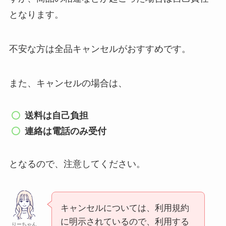
デビュー日も全部お祝いしよう！
となります。
不安な方は全品キャンセルがおすすめです。
スノーマンのライブはひどい？フ
ァンがやばい？歌下手な人や生歌
メンバー調査
また、キャンセルの場合は、
kat-tunの初期メンバーは？6人時
送料は自己負担
代は凄かった？昔は怖い？現在の
連絡は電話のみ受付
仲も調査
となるので、注意してください。
ジャニーズグッズの買取（持ち込
み）を大阪で実施している店舗
は？宅配買取の方がおすすめ？
キャンセルについては、利用規約
に明示されているので、利用する
りーちゃん