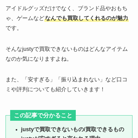
アイドルグッズだけでなく、ブランド品やおもち
ゃ、ゲームなど
なんでも買取してくれるのが魅力
アーティストグッズ買取のセカン
です。
ドストリートの口コミは？ブック
オフとどちらがいいか調査！
そんなjustyで買取できないものはどんなアイテム
なのか気になりますよね。
ジャニーズの銀テープは売れる？
銀テのサイズ（幅や高さ）や収納
方法はあるの？
また、「安すぎる」「振り込まれない」など口コ
ミや評判についても紹介していきます！
なにわ男子の年齢順【2024年最
新】メンバーの誕生日・身長・人
この記事で分かること
気順も調査！
justyで買取できないもの/買取できるもの