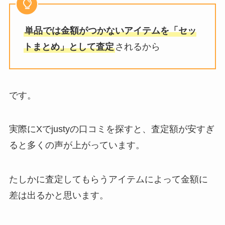
じでも当たる？ ipアドレスを変え
る方法や端末を増やす等調査
単品では金額がつかないアイテムを「セッ
トまとめ」として査定
されるから
推しトクの評判は高い？雑誌の買
取はある？安全なのかキャンセル
できるのか調査
です。
美少年のメンカラの2024年最新
実際にXでjustyの口コミを探すと、査定額が安すぎ
は？メンバーカラーが変更した？
ると多くの声が上がっています。
紫・青・赤は誰か紹介！
たしかに査定してもらうアイテムによって金額に
仙台でジャニーズグッズが買える
差は出るかと思います。
店舗は？ジャニランド出店情報も
調査