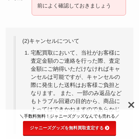
前によく確認しておきましょう
ジャニーズショップの営業時間
は？場所とアクセス・支払方法や
予約も解説！
(2)キャンセルについて
宅配買取において、当社がお客様に
査定金額のご連絡を行った際、査定
金額にご納得いただけなければキャ
ンセルは可能ですが、キャンセルの
際に発生した送料はお客様ご負担と
なります。 また、一部のみ返品など
もトラブル回避の目的から、商品に
よってはできかねますのであらかじ
＼手数料無料！ジャニーズグッズなんでも売れる／
めご了承ください。
ジャニーズグッズを無料買取査定する
引用元：
justy｜利用規約