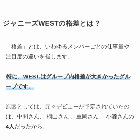
ジャニーズwestの性格いい順は？
ジャニーズWESTの格差とは？
優しいエピソードは？不仲コンビ
がいるかも調査
「格差」とは、いわゆるメンバーごとの仕事量や
注目度の違いを指します。
トラビスジャパンは人気ない？海
外の反応や人気順や華がない・や
ばいなどの噂も調査！
特に、WEST.はグループ内格差が大きかったグル
ープです。
せくしーぞーんのファンクラブの
原因としては、元々デビューが予定されていたの
人数は？ジャニーズでは何位？年
間費の値段は？
は、中間さん、 桐山さん 、重岡さん、 小瀧さんの
4人
だったから。