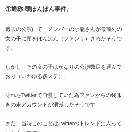
ば誰？ジャニーズ最強イケメン
①
通称:頭ぽんぽん事件
。
は?人柄もいい本当のイケメン
は？
過去の公演にて、メンバーの小瀧さんが最前列の
関ジャニの年齢順！∞のリーダー
女の子に頭をぽんぽん（ファンサ）されたそうで
は？レギュラー番組や初期メンバ
す。
ーについても解説
しかし、その女の子はかなりの公演数足を運んで
ジャニーズのペンライト買取は安
おり（いわゆる多ステ）、
いの？買取店舗おすすめや電池・
相場についても調査！
それをTwitterで自慢していた為ファンからの袋叩
きの末アカウントが消滅したそうです。
トラビスジャパンは人気ない？海
外の反応や人気順や華がない・や
また、当時このことはTwitterのトレンドに入って
ばいなどの噂も調査！