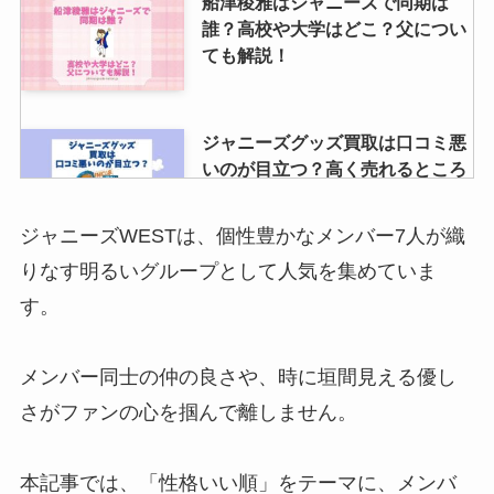
船津稜雅はジャニーズで同期は
誰？高校や大学はどこ？父につい
ても解説！
ジャニーズグッズ買取は口コミ悪
いのが目立つ？高く売れるところ
や開封済み・知恵袋なども調査！
ジャニーズWESTは、個性豊かなメンバー7人が織
りなす明るいグループとして人気を集めていま
ジャニヤードの安全性は？振り込
す。
まれない口コミは本当？査定結果
やキャンセルについても調査
メンバー同士の仲の良さや、時に垣間見える優し
さがファンの心を掴んで離しません。
永瀬廉の父が亡くなったのは本
当？写真は？イケメンで自衛隊、
実家がお金持ちの噂も調査
本記事では、「性格いい順」をテーマに、メンバ