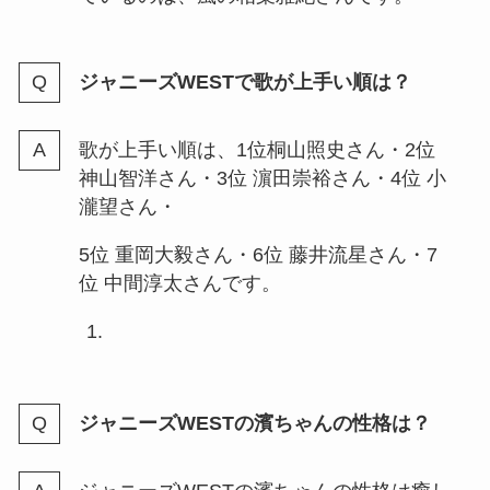
hey say jumpのデビュー日はい
つ？地獄絵図だった？デビュー曲
やデビュー当時の年齢も紹介
ジャニーズWESTで歌が上手い順は？
歌が上手い順は、1位桐山照史さん・2位
ジャニーズクリアファイルは買取
神山智洋さん・3位 濵田崇裕さん・4位 小
できる？おすすめの店舗や口コミ
瀧望さん・
は？持ち込みできる？
5位 重岡大毅さん・6位 藤井流星さん・7
位 中間淳太さんです。
ブックオフで雑誌を売る！ジャニ
ーズは買取してくれる？ジャニー
ズ雑誌買取相場や値段なども調査
ジャニーズWESTの濱ちゃんの性格は？