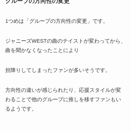
グループの方向性の変更
newsのファンクラブ会員数は？
1つめは「グループの方向性の変更」です。
人数減る？推移は？値段や会員証
のデザインも調査
ジャニーズWESTの曲のテイストが変わってから、
曲を聞かなくなったことにより
平野紫耀の血液型は？母親写真
は？父親イケメンや弟、実家は豪
邸なども調査
担降りしてしまったファンが多いそうです。
方向性の違いが感じられたり、応援スタイルが変
ジャニーズポスターの買取はまん
だらけ・駿河屋・ジャニランドで
わることで他のグループに推しを移すファンもい
できる？処分のベストな方法調査
るようです。
ジャニーズの銀テープは売れる？