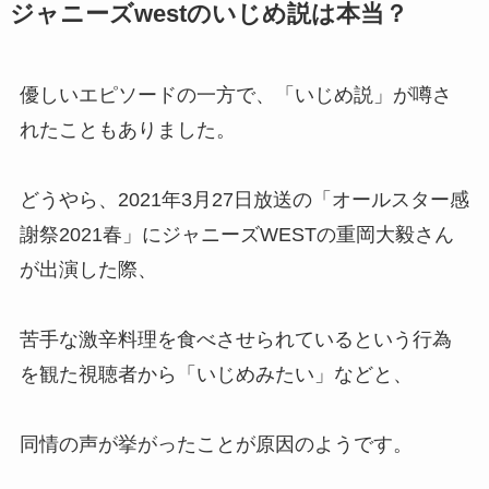
品川プリンスホテル【クラブex】
ジャニーズwestのいじめ説は本当？
座席からの見え方は？劇場までの
行き方もまとめています！
優しいエピソードの一方で、「いじめ説」が噂さ
れたこともありました。
kat-tunのメンカラを紹介！初期メ
ンバーと現在で変更はある？赤西
やオレンジは誰？
どうやら、2021年3月27日放送の「オールスター感
謝祭2021春」にジャニーズWESTの重岡大毅さん
が出演した際、
ジャニーズの改名一覧！グループ
名の意味や改名はいつから？改名
したYouTubeチャンネル名も紹
苦手な激辛料理を食べさせられているという行為
介！
を観た視聴者から「いじめみたい」などと、
ええグループは身長どのくらい？
同情の声が挙がったことが原因のようです。
体重は？佐野晶哉・末澤誠也・小
島健など紹介