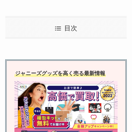
岩本照の振り付け一覧！クラクラ
目次
やiDOME収録曲？才能や
SnowMan楽曲の振付師も紹介
ジャスティの買取で連絡来ないこ
とはあるの？安すぎる・振り込ま
ジャニーズグッズを高く売る最新情報
れないなどの噂も調査
ジャニーズの公式写真は買取して
くれる？買取相場やおすすめの買
取店舗なども解説