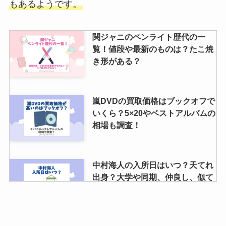
もあるようです。
着席ブロックとはどんな席？希望
関ジャニのペンライト歴代の一
したした方がいい？当たりやすい
覧！値段や最新のものは？たこ焼
の噂を調査
き形がある？
嵐年齢順を紹介！デビュー時の年
嵐DVDの買取価格はブックオフで
齢は？6人いた噂の元メンバーの
いくら？5×20やベストアルバムの
名前も調査
相場も調査！
関ジャニ∞をやめた人は3人！脱退
中村海人の入所日はいつ？天てれ
した理由と現在は？大倉が脱退す
出身？大学や同期、仲良し、似て
る噂は本当？
いる芸能人も調査