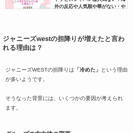
外の反応や人気順や華がない・や
ばいなどの噂も調査！
せくしーぞーんの身長・体重を紹
ジャニーズwestの担降りが増えたと言わ
介！佐藤勝利・菊池風磨・マリウ
れる理由は？
ス葉は？サバ読んでる？
ジャニーズWESTの担降りは
「冷めた」
という理由
末澤誠也の同期は誰がいる？向井
が多いようです。
康二？入所日や仲良しなのは誰か
六麓荘生まれか調査
そうなった背景には、いくつかの要因が考えられ
ます。
ジャニヤードとヤフオクならどち
らがおすすめ？安全性や口コミ・
振り込まれない・最悪など調査！