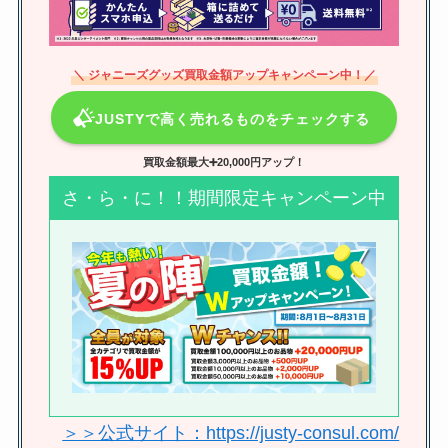
ジャニーズグッズが買える中古店
舗はある？人気のジャニランドや
TRIOとはどんなお店？
＼ ジャニーズグッズ買取金額アップキャンペーン中！／
JUSTYで高く売れるものをチェックする
ジャニーズが熱愛を認めたのは
誰？彼女いる人の交際相手は？熱
買取金額最大➕20,000円アップ！
愛報道がない人は？
さ・ら・に！！期間限定キャンペーン中
ジャニーズグッズ買取で口コミが
悪いとことは？安全・おすすめ業
者や持ち込み有無も調査！
ジャニーズアクスタの定価は？サ
イズや送料、どこで買えるかや公
＞＞公式サイト：https://justy-consul.com/
式も調査！