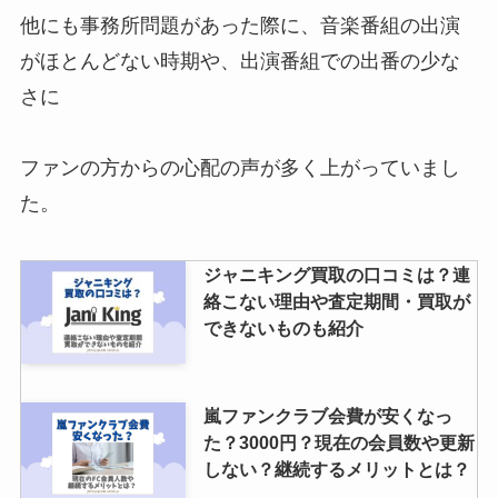
他にも事務所問題があった際に、音楽番組の出演
がほとんどない時期や、出演番組での出番の少な
ジャニランド買取の評判は？査定
さに
結果はいつメールがくる？買取停
止商品や持ち込みについて調査
ファンの方からの心配の声が多く上がっていまし
た。
素顔4のsixtonesの海賊版の見分
け方は？定価やブックオフに売っ
ジャニキング買取の口コミは？連
ているかも調査
絡こない理由や査定期間・買取が
できないものも紹介
ジャニーズwestペンライト一覧
（歴代）最新や10周年、ダンベル
嵐ファンクラブ会費が安くなっ
の値段も紹介！
た？3000円？現在の会員数や更新
しない？継続するメリットとは？