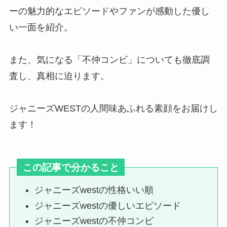
ーの魅力的なエピソードやファンが感動した優し
い一面を紹介。
ジャニーズの人気・有名曲10選！
誰でも知ってる曲や各グループの
代表曲とは？
また、気になる「不仲コンビ」についても徹底調
査し、真相に迫ります。
Hey!Say!JUMPツアー歴代！2007
ジャニーズWESTの人間味あふれる素顔をお届けし
年～現在までのコンサート・ライ
ブは？
ます！
ハイハイジェッツのメンカラは？
この記事で分かること
変更した？hihi jetsメンバーカラ
ーの決め方も調査
ジャニーズwestの性格いい順
ジャニーズwestの優しいエピソード
ジャニーズwestの不仲コンビ
推しトクの口コミは？安全性や査