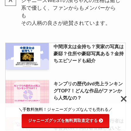
ジャニーズWESTの濱ちゃんの性格は癒し
系で優しく、ファンからもメンバーから
も
その人柄の良さが絶賛されています。
中間淳太は金持ち？実家の写真は
豪邸？住所や豪邸写真ある？金持
ちエピソードも紹介
キンプリの歴代dvd売上ランキン
グTOP7！どんな作品がファンか
ら人気なの？
＼手数料無料！ジャニーズグッズなんでも売れる／
ジャニーズグッズを無料買取査定する
ジャニーズコンサートの同行者は
非会員OK？同行者登録しないと