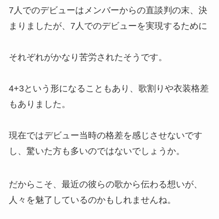
少年忍者の入所順一覧！どのメン
7人でのデビューはメンバーからの直談判の末、決
バーが早く事務所に入った？その
時の年齢順は？
まりましたが、7人でのデビューを実現するために
それぞれがかなり苦労されたそうです。
アーティストグッズ買取のセカン
ドストリートの口コミは？ブック
オフとどちらがいいか調査！
4+3という形になることもあり、歌割りや衣装格差
もありました。
justyが安すぎると言われる理由
現在ではデビュー当時の格差を感じさせないです
は？買取できないものや買取キャ
ンセルの有無を調査
し、驚いた方も多いのではないでしょうか。
だからこそ、最近の彼らの歌から伝わる想いが、
まんだらけのジャニーズ買取の口
コミは？買取できないものや買取
人々を魅了しているのかもしれませんね。
店舗も調査！