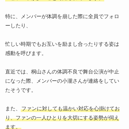
取できないものや連絡こないなど
評判も調査
特に、メンバーが体調を崩した際に全員でフォロ
ーしたり、
ジャニーズグッズ買取！駿河屋の
評判は？口コミや持ち込みの店舗
忙しい時期でもお互いを励まし合ったりする姿は
を調査！
感動を呼びます。
ジャニーズwestの性格いい順は？
直近では、桐山さんの体調不良で舞台公演が中止
優しいエピソードは？不仲コンビ
がいるかも調査
になった際、メンバーの小瀧さんが連絡をしてい
たそうです。
ジャニーズグッズ買取の口コミっ
また、
ファンに対しても温かい対応を心掛けてお
てどう？まんだらけ・駿河屋・ブ
ックオフ・持ち込みについて調査
り、ファンの一人ひとりを大切にする姿勢が伺え
ます。