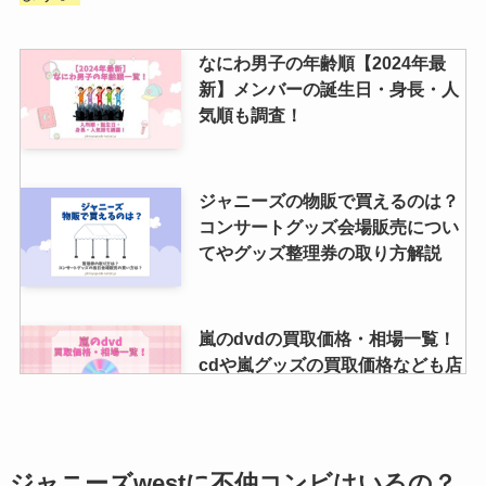
小瀧望の同期は？ジャニーズ入所
なにわ男子の年齢順【2024年最
日や本名・のんちゃんの由来は？
新】メンバーの誕生日・身長・人
映画やドラマの出演歴まとめ！
気順も調査！
着席ブロックとはどんな席？希望
ジャニーズの物販で買えるのは？
したした方がいい？当たりやすい
コンサートグッズ会場販売につい
の噂を調査
てやグッズ整理券の取り方解説
嵐のdvdの買取価格・相場一覧！
cdや嵐グッズの買取価格なども店
舗ごとに解説
ブックオフでアイドルグッズは売
ジャニーズwestに不仲コンビはいるの？