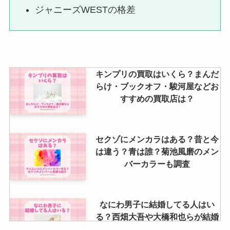
ジャニーズWESTの格差
定期間・キャンセル方法等、買取
について調査
猪狩蒼弥に同期はいない？入所日
キンプリの買取はいくら？まんだ
はどっちで何年目？大学や年齢も
らけ・ブックオフ・駿河屋などお
調査
すすめの買取店は？
セクゾにメンカラはある？昔と今
は違う？青は誰？菊池風磨のメン
バーカラーも調査
なにわ男子に結婚してる人はい
る？西畑大吾や大橋和也らが結婚
相手に求める条件は？