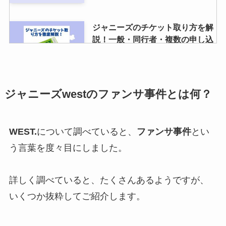
ジャニーズのチケット取り方を解
説！一般・同行者・複数の申し込
み方法も！
髙橋海人の同期は？入所日やジャ
ジャニーズwestのファンサ事件とは何？
ニーズに入ったきっかけ・仲良し
はいるのか等も調査！
WEST.
について調べていると、
ファンサ事件
とい
う言葉を度々目にしました。
ブックオフで雑誌を売る！ジャニ
ーズは買取してくれる？ジャニー
ズ雑誌買取相場や値段なども調査
詳しく調べていると、たくさんあるようですが、
いくつか抜粋してご紹介します。
ジャニーズの五大イケメンといえ