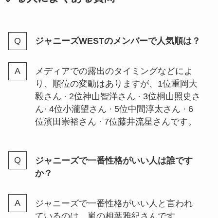
について調査
ジャニーズWESTのメンバーで人気順は？
ジャニーズの物販で買えるのは？
コンサートグッズ会場販売につい
てやグッズ整理券の取り方解説
メディアでの露出のタイミングなどによ
り、順位の変動はありますが、1位重岡大
毅さん · 2位神山智洋さん · 3位桐山照史さ
ジャスティの買取で連絡来ないこ
ん· 4位小瀧望さん · 5位中間淳太さん · 6
とはあるの？安すぎる・振り込ま
位濱田崇裕さん · 7位藤井流星さんです。
れないなどの噂も調査
ジャニーズで一番性格がいい人は誰です
スノーマンライブの倍率がやば
か？
い！当たりやすい方法は？ライブ
チケットの値段も解説！
ジャニーズで一番性格がいい人と言われ
ているのは、嵐の相葉雅紀さんです。