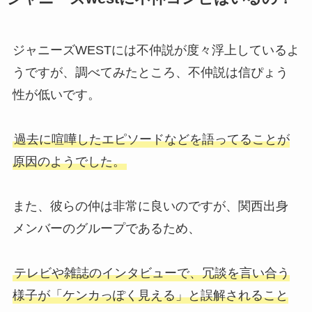
れる？買取できないものは？おす
すめや持ち込みも調査
ジャニーズWESTには不仲説が度々浮上しているよ
うですが、調べてみたところ、不仲説は信ぴょう
ジャニーズでグループ名の変更一
性が低いです。
覧！名前の改名はいつ？YouTube
や公式サイトは？
過去に喧嘩したエピソードなどを語ってることが
原因のようでした。
なにわ男子のメンバーカラーをハ
ートで紹介！メンバーカラーの決
め方も調査
また、彼らの仲は非常に良いのですが、関西出身
メンバーのグループであるため、
ジャニーズグッズ買取！駿河屋の
テレビや雑誌のインタビューで、冗談を言い合う
評判は？口コミや持ち込みの店舗
を調査！
様子が「ケンカっぽく見える」と誤解されること