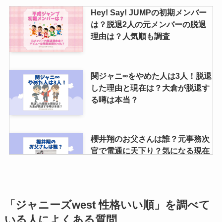
Hey! Say! JUMPの初期メンバー
は？脱退2人の元メンバーの脱退
理由は？人気順も調査
関ジャニ∞をやめた人は3人！脱退
した理由と現在は？大倉が脱退す
る噂は本当？
櫻井翔のお父さんは誰？元事務次
官で電通に天下り？気になる現在
や現役当時の年収は？
推しトクの口コミは？安全性や査
「ジャニーズwest 性格いい順」を調べて
定期間・キャンセル方法等、買取
いる人によくある質問