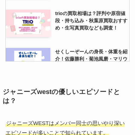
trioの買取相場は？評判や原宿値
段・持ち込み・秋葉原買取おすす
め・生写真買取なども調査！
せくしーぞーんの身長・体重を紹
介！佐藤勝利・菊池風磨・マリウ
ス葉は？サバ読んでる？
ジャニーズのデジタルチケットの
ジャニーズwestの優しいエピソードと
譲り方は？売買サイトや当日手渡
は？
しなどでも渡せるの？
ジャニーズWESTはメンバー同士の思いやり深い
ジャスティー買取の口コミは？買
エピソードが多いことで知られています。