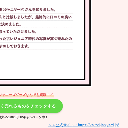
ジャニーズグッズなんでも買取！／
高く売れるものをチェックする
大+50,000円UPキャンペーン中！
＞＞公式サイト：https://kaitori-janiyard.jp/