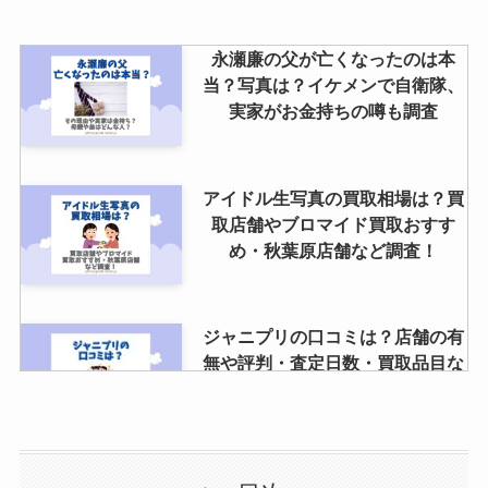
は？福本大晴のメンバーカラーや
メンカラの決め方は？
永瀬廉の父が亡くなったのは本
当？写真は？イケメンで自衛隊、
実家がお金持ちの噂も調査
高野洸はジャニーズ出身なの！？
父親・母親・兄弟などの家族構成
や出演作品を調査
アイドル生写真の買取相場は？買
取店舗やブロマイド買取おすす
め・秋葉原店舗など調査！
ジャニプリの口コミは？店舗の有
無や評判・査定日数・買取品目な
ど調査！
Hey! Say! JUMPのメンバーカラ