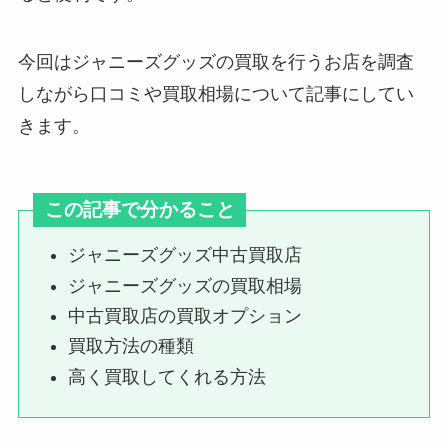
今回はジャニーズグッズの買取を行うお店を調査
snow manは買取できる？cd・
dvd・うちわなどの買取価格は？
しながら口コミや買取相場について記事にしてい
ブックオフゲオなど調査
きます。
ジャニーズグッズ買取で持ち込み
この記事で分かること
の注意点は？東京店舗や大阪・開
封済みなど調査！
ジャニーズグッズ中古買取店
ジャニーズグッズの買取相場
中古買取店の買取オプション
ジャニーズの無効チケットとは？
キャンセルは当たりにくくなるか
買取方法の種類
調査
高く買取してくれる方法
ええグループのメンバーカラー