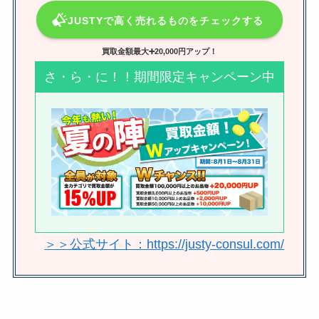
JUSTYで高く売れるものをチェックする
ブックオフはカレンダーの買取し
てくれる？キャンペーン2024や買
買取金額最大➕20,000円アップ！
取アップの時期はいつかも調査
さ・ら・に！！期間限定キャンペーン中
SixTONESの買取を調査！cdや
dvdのブックオフ・ゲオ・駿河屋
の相場は？
SUPER EIGHT(関ジャニ)のグッ
ズは買取できる？売れない？dvd
＞＞公式サイト：https://justy-consul.com/
買取価格をブックオフ・ゲオなど
調査