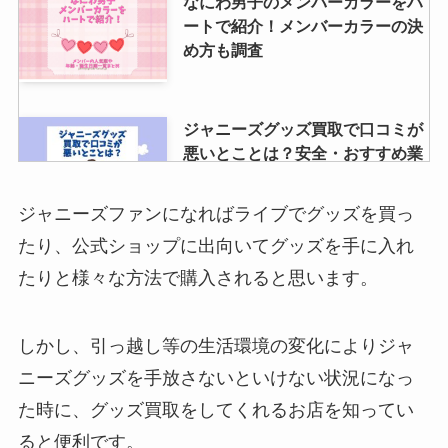
なにわ男子のメンバーカラーをハ
ートで紹介！メンバーカラーの決
め方も調査
ジャニーズグッズ買取で口コミが
悪いとことは？安全・おすすめ業
者や持ち込み有無も調査！
ジャニーズファンになればライブでグッズを買っ
たり、公式ショップに出向いてグッズを手に入れ
関西ジャニーズjrの2023年組メン
たりと様々な方法で購入されると思います。
バーを一覧で紹介！高校2年生～
小学3年生がいる？
しかし、引っ越し等の生活環境の変化によりジャ
ニーズグッズを手放さないといけない状況になっ
smapグッズは買取できる？買取
価格が高騰している？メルカリな
た時に、グッズ買取をしてくれるお店を知ってい
どでも売れるか調査
ると便利です。