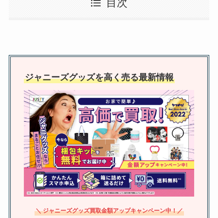
目次
ー！初期と違った？正式なのはい
つ？
増子敦貴はジャニーズ出身なの？
デビューのきっかけは父親？噂の
ジャニーズグッズを高く売る最新情報
理由やテニミュ出演も調査
ジャニーズのファンネームを調
査！スノーマンはおにぎり？決め
方・いつから公式はある？
駿河屋のジャニーズ買取 口コミ
は？写真・うちわの買取有無や持
ち込みは当日できるのかも調査！
＼ ジャニーズグッズ買取金額アップキャンペーン中！／