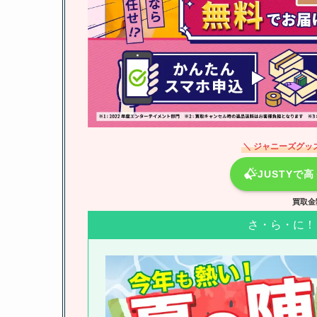
＼ ジャニーズグッ
JUSTYで
買取金
さ・ら・に！