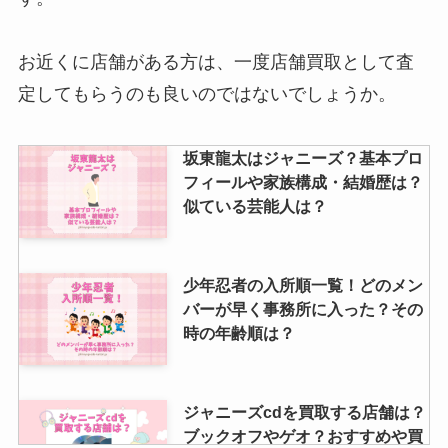
お近くに店舗がある方は、一度店舗買取として査
justyから振り込まれない理由は？
定してもらうのも良いのではないでしょうか。
買取できないものや買取時の身分
証明書について調査
坂東龍太はジャニーズ？基本プロ
フィールや家族構成・結婚歴は？
なにわ男子ファンクラブ人数は？
似ている芸能人は？
会員数をリアルタイムで紹介！入
れないという噂も調査
少年忍者の入所順一覧！どのメン
バーが早く事務所に入った？その
リトル関西の年齢は？やらかしや
時の年齢順は？
人気順、熱愛・身長・大学につい
ても調査
ジャニーズcdを買取する店舗は？
ブックオフやゲオ？おすすめや買