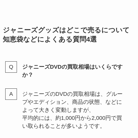
SUPER EIGHT(関ジャニ)のグッ
取相場を解説
ズは買取できる？売れない？dvd
買取価格をブックオフ・ゲオなど
調査
ジャニーズ館で売ってみた！口コ
ジャニーズグッズはどこで売るについて
ミからわかることは？安すぎると
知恵袋などによくある質問4選
言われる理由や評判なども調査！
ジャニーズDVDの買取相場はいくらです
ジャニーズアクスタの定価は？サ
か？
イズや送料、どこで買えるかや公
式も調査！
ジャニーズのDVDの買取相場は、グルー
プやエディション、商品の状態、などに
spooxの評判や口コミは？視聴方
よって大きく変動しますが、
法や無料トライアル・ジャニーズ
平均的には、約1,000円から2,000円で買
番組が見れるのかも調査！
い取られることが多いようです。