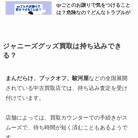
qrごとのお譲りで気をつけること
は？危険なの？どんなトラブルが
あるかやり方も解説
スノスト人気逆転はなぜ？その理
ジャニーズグッズ買取は持ち込みでき
由や時期は？ジャニーズ事務所が
る？
推してるのはどっち？
まんだらけ、ブックオフ、駿河屋
などの全国展開
snowmanのアルバムはどれを買
されている中古買取店では、持ち込み査定を受け
うべき？初回A盤？B盤？ベスト
付けています。
アルバムについても調査
店舗によっては、買取カウンターでの手続きがス
ジャニーズのファンネームを調
ムーズで、待ち時間が短く済むこともあるようで
査！スノーマンはおにぎり？決め
す。
方・いつから公式はある？