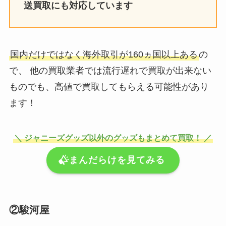
送買取にも対応してい
ます
担降りしたらグッズはどうする？
メルカリ・捨てる・売ると後悔す
る声も調査！
国内だけではなく海外取引が160ヵ国以上ある
の
で、 他の買取業者では流行遅れで買取が出来ない
ものでも、高値で買取してもらえる可能性があり
ジャニーズの複数名義で同じ端末
ます！
やメアド同じは当たらない？ipア
ドレス変更のやり方も調査
＼ ジャニーズグッズ以外のグッズもまとめて買取！ ／
まんだらけを見てみる
②駿河屋