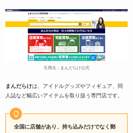
優しいエピソードは？不仲コンビ
がいるかも調査
高木雄也はどんな性格？身長や大
学などプロフィール・父親や実家
などの家族構成も徹底調査！
引用元：まんだらけ公式
ジャニーズショップは何が売って
る？店舗や予約・オンライン・東
まんだらけ
は、アイドルグッズやフィギュア、同
京・大阪・福岡について調査！
人誌など幅広いアイテムを取り扱う専門店です。
猪狩蒼弥に同期はいない？入所日
はどっちで何年目？大学や年齢も
調査
全国に店舗があり、持ち込みだけでなく郵