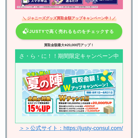
段・持ち込み・秋葉原買取おすす
め・生写真買取なども調査！
＼ ジャニーズグッズ買取金額アップキャンペーン中！／
JUSTYで高く売れるものをチェックする
ええグループは身長どのくらい？
体重は？佐野晶哉・末澤誠也・小
買取金額最大➕20,000円アップ！
島健など紹介
さ・ら・に！！期間限定キャンペーン中
ペンライトの買取の店舗でおすす
めは？電池はあった方がいい？ブ
ックオフ駿河屋など調査
嵐「5×20」のセトリは？アマプラ
でいつまで配信？ジャニーズコン
＞＞公式サイト：https://justy-consul.com/
サート・番組・映画は？