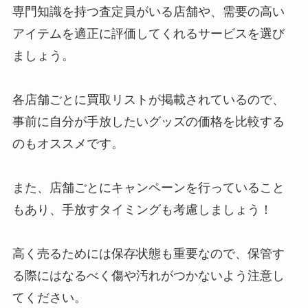
専門知識を持つ査定員がいる店舗や、需要の高い
アイテムを適正に評価してくれるサービスを選び
SnowManのペア名の呼び方一
ましょう。
覧！トリオ名やファンからのメン
バーのあだ名は？
各店舗ごとに買取リストが掲載されているので、
事前に自分が手放したいグッズの価格を比較する
ジャニーズの五大イケメンといえ
のもオススメです。
ば誰？ジャニーズ最強イケメン
は?人柄もいい本当のイケメン
は？
また、店舗ごとにキャンペーンを行っていること
もあり、手放すタイミングも考慮しましょう！
動画買取相場ジャニーズは？情報
垢の動画買取やファンサ・dmな
高く売るためには保存状態も重要なので、保管す
ども調査！
る際にはなるべく傷や汚れがつかないよう注意し
てください。