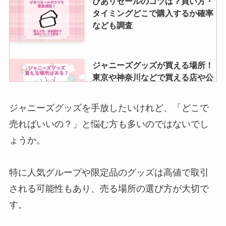
ぴあリセールのコツは？買い方・
タイミングどこで購入するか確率
なども調査
ジャニーズグッズが買える場所！
東京や神奈川などで買える店や公
式グッズを買えるショップ紹介
ジャニーズグッズを手放したいけれど、「どこで
売ればいいの？」と悩む方も多いのではないでし
KinKi Kidsの凄さ！別格？嵐との
ょうか。
違いは？堂本剛は天才？キンキキ
ッズの隠れた名曲も紹介
特に人気グループや限定品のグッズは高値で取引
される可能性もあり、売る場所の選び方が大切で
キンプリの初期メンバーと今のメ
す。
ンバー紹介！岩橋玄樹の脱退理由
と現在も紹介