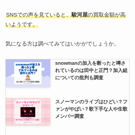
ジャニーズグッズ買取は口コミ悪
いのが目立つ？高く売れるところ
SNSでの声を見ていると、
駿河屋
の買取金額が高
や開封済み・知恵袋なども調査！
いようです。
ジャニーズの番協に当たりやすい
気になる方は調べてみてはいかがでしょうか。
人とは？おばさんや地方は当たら
ない？2人と一人の当たる確率も
snowmanの加入を断ったと噂さ
れているのは田中と正門？加入組
についての批判も調査
スノーマンのライブはひどい？フ
ァンがやばい？歌下手な人や生歌
メンバー調査