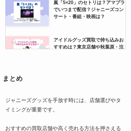
嵐「5×20」のセトリは？アマプラ
でいつまで配信？ジャニーズコン
サート・番組・映画は？
アイドルグッズ買取で持ち込みお
すすめは？東京店舗や秋葉原・注
意点など調査！
美少年のメンカラの2024年最新
まとめ
は？メンバーカラーが変更した？
紫・青・赤は誰か紹介！
ジャニーズグッズを手放す時には、店舗選びやタ
イミングが重要です。
スノーマンの血液型を一覧で紹
介！b型トリオは？岩本照・佐久
間大介・ラウールなどは何型？
おすすめの買取店舗や高く売れる方法を押さえる