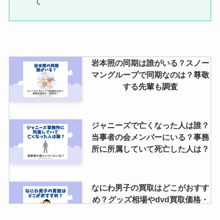
て
つわかる？メールこない？何時間
前からか調査
アップルミュージックでジャニー
岩本照の同期は誰がいる？スノー
ズは聞ける？他のグループが解禁
マングループで同期なのは？尊敬
しない理由とは？
する先輩も調査
ジャニーズで亡くなった人は誰？
当事者の会メンバーにいる？事務
所に所属していて死亡した人は？
なにわ男子の買取はどこがおすす
め？グッズ相場やdvd買取価格・
ちびぬいなど調査！