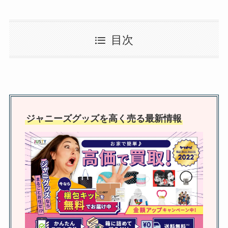
元木大介の息子はジャニーズ？噂
目次
が出た理由は？長男や次男は野球
男児という噂は本当？
snowmanの加入を断ったと噂さ
れているのは田中と正門？加入組
ジャニーズグッズを高く売る最新情報
についての批判も調査
なにわ男子のメンバーカラーをハ
ートで紹介！メンバーカラーの決
め方も調査
trioの買取相場は？評判や原宿値