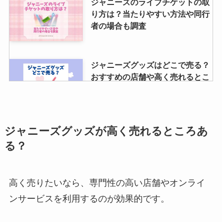
ジャニーズのライブチケットの取
り方は？当たりやすい方法や同行
者の場合も調査
ジャニーズグッズはどこで売る？
おすすめの店舗や高く売れるとこ
ろは？持ち込みで買取できる？
ブックオフのジャニーズグッズの
ジャニーズグッズが高く売れるところあ
買取情報！売る方法や買取相場
る？
は？メリットやデメリットは？
高く売りたいなら、専門性の高い店舗やオンライ
スノーマンのcm一覧2024は？現
ンサービスを利用するのが効果的です。
在出演や最新・cm契約数や中止
も調査！