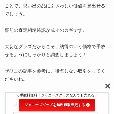
ことで、思い出の品にふさわしい価値を見出せる
でしょう。
ブックオフでアイドルグッズは売
れる？買取できないものは？おす
すめや持ち込みも調査
事前の査定相場確認が成功のカギです。
大切なグッズだからこそ、納得のいく価格で手放
ジャニーズ雑誌は買取できる？お
せるようにしっかりと調査しましょう！
すすめ買取店は？ジャニヤードで
も雑誌は売れる？
ぜひこの記事を参考に、後悔しない取引をしてく
ださいね。
ジャニーズグッズが買える中古店
舗はある？人気のジャニランドや
TRIOとはどんなお店？
＼手数料無料！ジャニーズグッズなんでも売れる／
ジャニーズグッズを高く売る最新情報
ジャニーズグッズを無料買取査定する