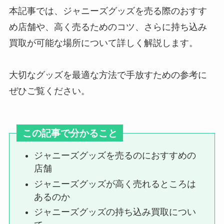
本記事では、ジャニーズグッズを売る際のおすす
め店舗や、高く売るためのコツ、さらに持ち込み
ジャニーズのライブチケットの取
買取が可能な場所について詳しく解説します。
り方は？当たりやすい方法や同行
者の場合も調査
大切なグッズを最適な方法で手放すための参考に
ぜひご覧ください。
ジャニーズの銀テープは売れる？
銀テのサイズ（幅や高さ）や収納
方法はあるの？
この記事で分かること
ジャニーズグッズを売るのにおすすめの
sixtonesチェンエラ事件とは？何
店舗
年？セトリは？パンツ事件やオー
ルバック事件も解説！
ジャニーズグッズが高く売れるところは
あるのか
ジャニーズグッズの持ち込み買取につい
ジャニーズライブの入場時間はい