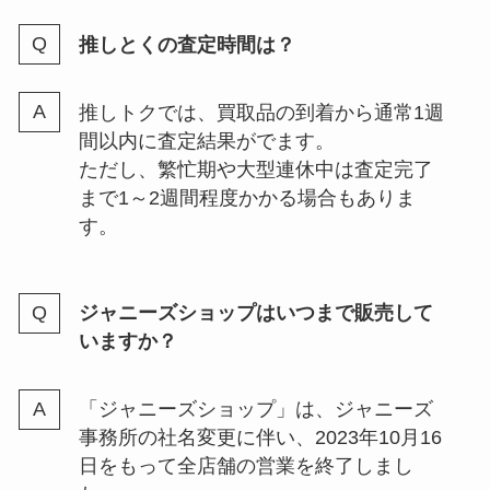
Hey!Say!JUMPツアー歴代！2007
推しとくの査定時間は？
年～現在までのコンサート・ライ
ブは？
推しトクでは、買取品の到着から通常1週
間以内に査定結果がでます。
スノーマンのダンス上手い順は？
ただし、繁忙期や大型連休中は査定完了
ダンス下手な人やダンスレベル降
まで1～2週間程度かかる場合もありま
り覚え早い順も調査
す。
SUPER EIGHT(関ジャニ)のグッ
ジャニーズショップはいつまで販売して
ズは買取できる？売れない？dvd
いますか？
買取価格をブックオフ・ゲオなど
調査
「ジャニーズショップ」は、ジャニーズ
事務所の社名変更に伴い、2023年10月16
ジャニーズでインスタやってる人
日をもって全店舗の営業を終了しまし
いる？ 個人インスタをフォロワー