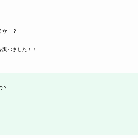
うか！？
を調べました！！
の？