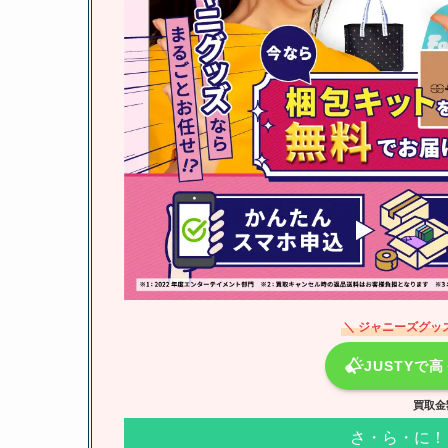
＼ ジャニーズグッ
JUSTYで
買取金
さ・ら・に！