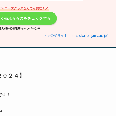
ジャニーズグッズなんでも買取！／
高く売れるものをチェックする
大+50,000円UPキャンペーン中！
＞＞公式サイト：https://kaitori-janiyard.jp/
２０２４】
です！
ね！