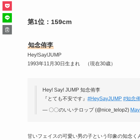
第1位：159cm
知念侑李
Hey!Say!JUMP
1993年11月30日生まれ （現在30歳）
Hey! Say! JUMP 知念侑李
『とても不安です』
#HeySayJUMP
#知念
— 〇〇のいいテロップ (@nice_telop2)
May
甘いフェイスの可愛い男の子という印象の知念く