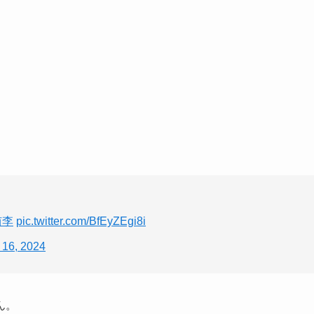
侑李
pic.twitter.com/BfEyZEgi8i
 16, 2024
ん。