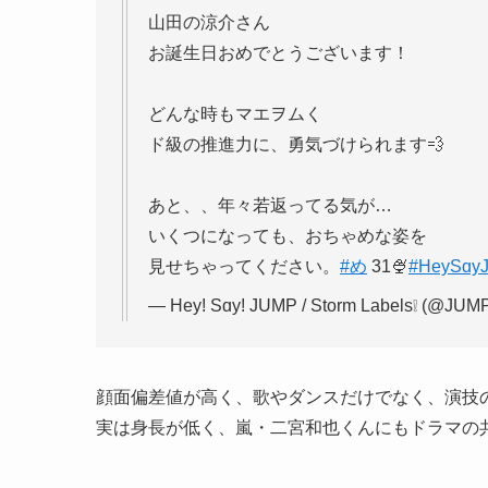
山田の涼介さん
お誕生日おめでとうございます！
どんな時もマエヲムく
ド級の推進力に、勇気づけられます💨
あと、、年々若返ってる気が…
いくつになっても、おちゃめな姿を
見せちゃってください。
#め
31🍨
#HeySɑy
— Hey! Sɑy! JUMP / Storm Labels❕ (@JUM
顔面偏差値が高く、歌やダンスだけでなく、演技
実は身長が低く、嵐・二宮和也くんにもドラマの