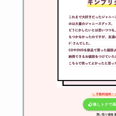
＼ 手数料無料！
推しトクで
買い取り価格 最