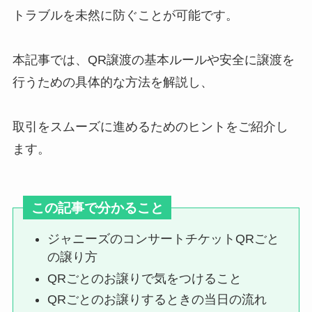
トラブルを未然に防ぐことが可能です。
kat-tunの初期メンバーは？6人時
本記事では、QR譲渡の基本ルールや安全に譲渡を
代は凄かった？昔は怖い？現在の
仲も調査
行うための具体的な方法を解説し、
取引をスムーズに進めるためのヒントをご紹介し
西畑大吾の身長はどのくらい？サ
ます。
バ読みしてる？なにわ男子の身長
も低い順に紹介！
この記事で分かること
snowman入所順一覧！入所日や
年齢順・誕生日一覧・脱退メンバ
ジャニーズのコンサートチケットQRごと
ーはいる？人気順も調査！
の譲り方
QRごとのお譲りで気をつけること
QRごとのお譲りするときの当日の流れ
kat-tunのメンカラを紹介！初期メ