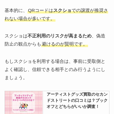
デビュー日も全部お祝いしよう！
基本的に、
QRコードは
スクショ
での譲渡が推奨さ
れない場合が多いです。
スノーマンのダンス上手い順は？
ダンス下手な人やダンスレベル降
り覚え早い順も調査
スクショは
不正利用のリスクが高まるため
、偽造
防止の観点からも
避けるのが賢明です。
kis-my-ft2の買取はできる？キス
マイグッズは売れない？dvd買取
もしスクショを利用する場合は、事前に受取側と
も調査
よく確認し、信頼できる相手とのみ行うようにし
ましょう。
キンプリのファンクラブの人数
は？ジャニーズで何位？メンバー
アーティストグッズ買取のセカン
脱退で会員数が変わった？
ドストリートの口コミは？ブック
オフとどちらがいいか調査！