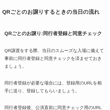
ええグループのメンバーカラー
なにわ男子に結婚してる人はい
QRごとのお譲りするときの当日の流れ
は？福本大晴のメンバーカラーや
る？西畑大吾や大橋和也らが結婚
メンカラの決め方は？
相手に求める条件は？
QRごとのお譲り:同行者登録と同意チェック
ジャニーズチケットの取り方【一
般】取れた人の方法は？コンビニ
QR譲渡をする際、当日のスムーズな入場に備えて
で払うの？取れる確率も調査
事前に同行者登録と同意チェックを済ませておき
ましょう。
スカイハイはジャニーズだった？
ジャニーズ叩いたの噂や同期や退
同行者登録が必要な場合には、登録用のURLを相
所理由、圧力も調査！
手に送り、登録してもらいましょう。
ジャニーズのライブチケットの取
同行者登録後、公演直前に同意チェック用のURL
り方は？当たりやすい方法や同行