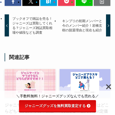
ジャニーズ舞台のパンフレットは
買取できる？おすすめ店舗・相場
も紹介！
ブックオフで雑誌を売る！
キンプリの初期メンバーと
ジャニーズは買取してくれ
今のメンバー紹介！岩橋玄
る？ジャニーズ雑誌買取相
樹の脱退理由と現在も紹介
場や値段なども調査
ジャニーズ・七五三掛龍也の苗字
の読み方とは？基本的なプロフィ
ールや経歴は？
関連記事
有明アリーナの座席はジャニーズ
だとどうなる？ゲートごとの座席
や着席ブロックを調査
＼手数料無料！ジャニーズグッズなんでも売れる／
佐野晶哉の好きなタイプはどんな
ジャニヤードとヤフオクな
ジャニーズアクスタはどこ
ジャニーズグッズを無料買取査定する
女性？恋愛観や結婚感とは？現在
らどちらがおすすめ？安全
で買える？公式やfest定価
は彼女いるの？