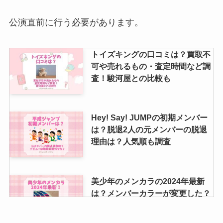
ちびぬいなど調査！
公演直前に行う必要があります。
hey say jumpのファンクラブ人数
トイズキングの口コミは？買取不
は？特典や値段・月会費や入会に
可や売れるもの・査定時間など調
ついても解説
査！駿河屋との比較も
ブックオフで雑誌を売る！ジャニ
Hey! Say! JUMPの初期メンバー
ーズは買取してくれる？ジャニー
は？脱退2人の元メンバーの脱退
ズ雑誌買取相場や値段なども調査
理由は？人気順も調査
ジャニーズの銀テープは売れる？
美少年のメンカラの2024年最新
銀テのサイズ（幅や高さ）や収納
は？メンバーカラーが変更した？
方法はあるの？
紫・青・赤は誰か紹介！