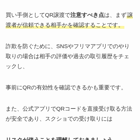
介！a型はいない？b型多い？年齢
や誕生日も調査
買い手側としてQR譲渡で
注意すべき点
は、まず
譲
渡者が信頼できる相手かを確認することです。
ブックオフで雑誌を売る！ジャニ
ーズは買取してくれる？ジャニー
詐欺を防ぐために、SNSやフリマアプリでのやり
ズ雑誌買取相場や値段なども調査
取りの場合は相手の評価や過去の取引履歴をチェ
ックし、
KinKi Kidsの凄さ！別格？嵐との
違いは？堂本剛は天才？キンキキ
事前にQRの有効性を確認できるかも重要です。
ッズの隠れた名曲も紹介
また、公式アプリでQRコードを直接受け取る方法
ジャニーズのカラオケ本人映像が
が安全であり、スクショでの受け取りには
多い機種！joysound・damどっ
ち？キンプリやsnowmanなど曲
も紹介！
リスクが伴うことを理解しておきましょう。