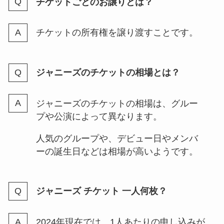
チケットごとのお譲りとは？
チケットの所有権を譲り渡すことです。
キンプリの買取はいくら？まんだ
らけ・ブックオフ・駿河屋などお
すすめの買取店は？
ジャニーズのチケットの相場とは？
キンプリの人気は？落ちたって本
ジャニーズのチケットの相場は、グルー
当？人気順（最新）や人気ないメ
プや公演によって異なります。
ンバーも調査
人気のグループや、デビュー日やメンバ
ーの誕生日などは相場が高いようです。
Hey! Say! JUMPの初期メンバー
は？脱退2人の元メンバーの脱退
理由は？人気順も調査
ジャニーズ チケット 一人何枚？
2024年現在では、1人あたりの申し込みが