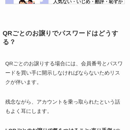
人気ない・いじめ・酷評・恥ずか
しいって本当？
ジャニーズの公式写真を売るに
QRごとのお譲りでパスワードはどうす
は？買取相場や持ち込みできるお
る？
すすめ店舗は？
QRごとのお譲りする場合には、会員番号とパスワ
ジャニーズグッズ買取はブックオ
ードを買い手に開示しなければならないためリス
フでもできる？持ち込みはでき
クが伴います。
る？相場と方法を徹底解説！
残念ながら、アカウントを乗っ取られたという話
hey say jumpのデビュー日はい
もよく耳にします。
つ？地獄絵図だった？デビュー曲
やデビュー当時の年齢も紹介