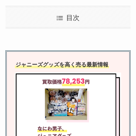
推しトクの評判は高い？雑誌の買
目次
取はある？安全なのかキャンセル
できるのか調査
ジャニーズの人気・有名曲10選！
誰でも知ってる曲や各グループの
ジャニーズグッズを高く売る最新情報
代表曲とは？
京都にジャニーズショップはあ
る？聖地やジャニランド・ジャニ
ーズグッズが買える場所調査
ジャニーズグッズが買える中古店
舗はある？人気のジャニランドや