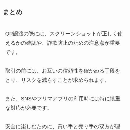
チケジャムで入れなかった？ジャ
まとめ
ニーズチケットが入場できない理
由や購入する時の注意点も解説
QR譲渡の際には、スクリーンショットが正しく使
えるかの確認や、詐欺防止のための注意点が重要
qrごとのお譲りで気をつけること
です。
は？危険なの？どんなトラブルが
あるかやり方も解説
取引の前には、お互いの信頼性を確かめる手段を
とり、リスクを減らすことが求められます。
駿河屋が最悪って本当？ 買取の評
判は？安い理由や態度悪い・安全
ではないなど調査！
また、SNSやフリマアプリの利用時には特に慎重
な対応が必要です。
ボーイズビーメンバーを解説！入
安全に楽しむために、買い手と売り手の双方が理
れ替えやメンバーカラー・年齢や