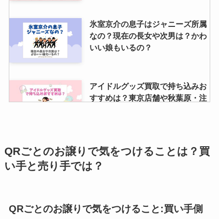
中間淳太は金持ち？実家の写真は
豪邸？住所や豪邸写真ある？金持
氷室京介の息子はジャニーズ所属
ちエピソードも紹介
なの？現在の長女や次男は？かわ
いい娘もいるの？
ハイハイジェッツのライブ日程や
会場は？申し込み・グッズなどの
アイドルグッズ買取で持ち込みお
購入方法とは？
すすめは？東京店舗や秋葉原・注
意点など調査！
sixtonesチェンエラ事件とは？何
年？セトリは？パンツ事件やオー
ジャニーズ・七五三掛龍也の苗字
QRごとのお譲りで気をつけることは？買
ルバック事件も解説！
の読み方とは？基本的なプロフィ
い手と売り手では？
ールや経歴は？
QRごとのお譲りで気をつけること:買い手側
なにわ男子の血液型を一覧で紹