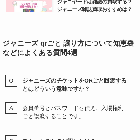
ジャニヤードは雑誌の買取する？
デビュー日も全部お祝いしよう！
ジャニーズ雑誌買取おすすめは？
ブックオフまんだらけも調査
ジャニーズに入るにはお金がかか
ジャニーズ qrごと 譲り方について知恵袋
る？レッスン内容や頻度は？厳し
などによくある質問4選
い？ジャニーズになれる顔や入る
条件
ジャニーズのチケットをQRごと譲渡する
snowmanメンバー同士キスを紹
とはどういう意味ですか？
介！いわふか・めめふかなどにキ
ス疑惑が浮上？
会員番号とパスワードを伝え、入場権利
ごと譲渡することです。
なにわ男子ファンクラブ人数は？
会員数をリアルタイムで紹介！入
れないという噂も調査