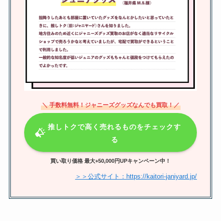
TRIOとはどんなお店？
石丸志門はジャニーズ？若い頃Jr.
だった？ウィキペディア風プロフ
ィールや経歴は？
＼ 手数料無料！ジャニーズグッズなんでも買取！／
佐野晶哉の好きなタイプはどんな
女性？恋愛観や結婚感とは？現在
推しトクで高く売れるものをチェックす
は彼女いるの？
る
買い取り価格 最大+50,000円UPキャンペーン中！
トラビスジャパンのリーダーは宮
＞＞公式サイト：https://kaitori-janiyard.jp/
近海斗？いつから？不祥事や人気
順も紹介