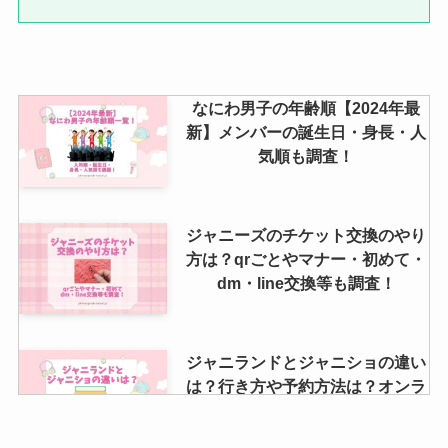
ンバーと現在で変更はある？赤西
やオレンジは誰？
なにわ男子の年齢順【2024年最
なにわ男子の血液型を一覧で紹
新】メンバーの誕生日・身長・人
介！a型はいない？b型多い？年齢
気順も調査！
や誕生日も調査
ジャニーズのチケット交換のやり
方は？qrごとやマナー・初めて・
dm・line交換等も調査！
ジャニランドとジャニショの違い
は？行き方や予約方法は？オンラ
インショップなども解説