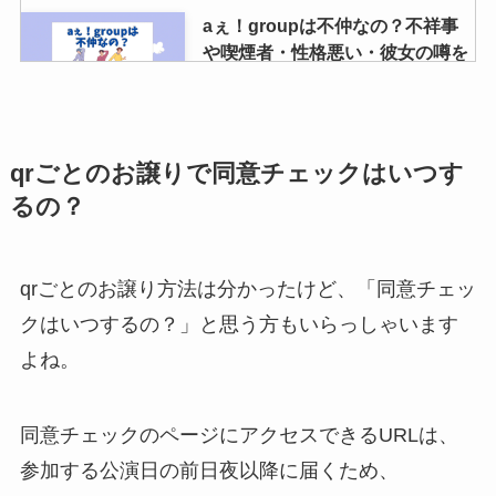
aぇ！groupは不仲なの？不祥事
や喫煙者・性格悪い・彼女の噂を
調査
ジャニーズグッズを高く売る方法
qrごとのお譲りで同意チェックはいつす
は？高く売れるものや売るなら持
るの？
ち込みかどこかも調査
qrごとのお譲り方法は分かったけど、「同意チェッ
すの日常の支払い方法や月額・見
クはいつするの？」と思う方もいらっしゃいます
る方法！無料で見れる？
よね。
snowmanブログやインスタ解
説！
同意チェックのページにアクセスできるURLは、
なにわ男子の買取はどこがおすす
参加する公演日の前日夜以降に届くため、
め？グッズ相場やdvd買取価格・