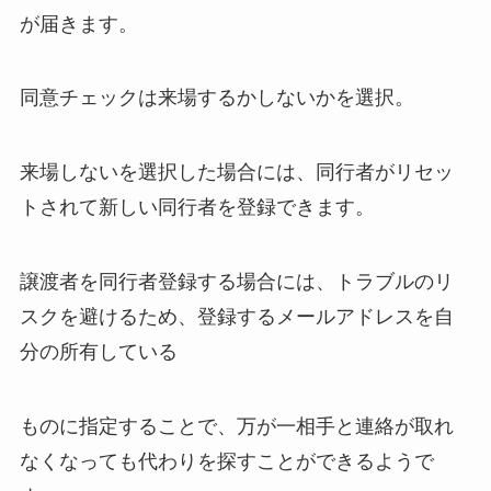
が届きます。
者の場合も調査
同意チェックは来場するかしないかを選択。
動画買取相場ジャニーズは？情報
垢の動画買取やファンサ・dmな
ども調査！
来場しないを選択した場合には、同行者がリセッ
トされて新しい同行者を登録できます。
ジャニキング買取の口コミは？連
絡こない理由や査定期間・買取が
譲渡者を同行者登録する場合には、トラブルのリ
できないものも紹介
スクを避けるため、登録するメールアドレスを自
分の所有している
永瀬廉の父が亡くなったのは本
当？写真は？イケメンで自衛隊、
ものに指定することで、万が一相手と連絡が取れ
実家がお金持ちの噂も調査
なくなっても代わりを探すことができるようで