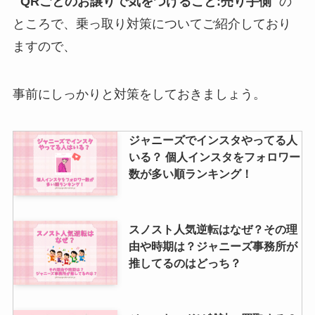
”
QRごとのお譲りで気をつけること:売り手側
“の
ところで、乗っ取り対策についてご紹介しており
ジャニーズ雑誌は買取できる？お
すすめ買取店は？ジャニヤードで
ますので、
も雑誌は売れる？
事前にしっかりと対策をしておきましょう。
justyで買取できないものと買取で
きるものは？安すぎる・振り込ま
ジャニーズでインスタやってる人
れないなど調査！
いる？ 個人インスタをフォロワー
数が多い順ランキング！
buy王の口コミは？遅い・振り込
まれないと言われる理由や安全性
スノスト人気逆転はなぜ？その理
はどうなのかも調査！
由や時期は？ジャニーズ事務所が
推してるのはどっち？
今日誕生日の有名人はジャニーズ
にいる？グループが生まれた日や