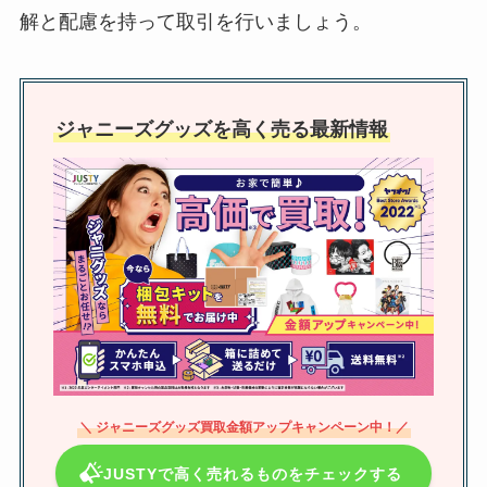
関ジュメンバーは？
解と配慮を持って取引を行いましょう。
jo1のジャニーズ出身は？白岩瑠
ジャニーズグッズを高く売る最新情報
姫？川尻蓮は元ジャニーズ？圧力
や田中樹との関係も解説
担降りしたらグッズはどうする？
メルカリ・捨てる・売ると後悔す
る声も調査！
ジャニーズwestペンライト一覧
（歴代）最新や10周年、ダンベル
＼ ジャニーズグッズ買取金額アップキャンペーン中！／
の値段も紹介！
JUSTYで高く売れるものをチェックする