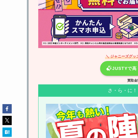
＼ ジャニーズグッ
JUSTYで
買取金
さ・ら・に！