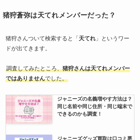
齢（誕生日）や身長は？
paypayドームのゲートからジャ
猪狩蒼弥は天てれメンバーだった？
ニーズコンサートの座席は予測で
きる？４ゲートがアリーナ？
ジャニヤードの安全性は？振り込
まれない口コミは本当？査定結果
猪狩さんついて検索すると「
天てれ
」というワー
やキャンセルについても調査
ドが出てきます。
松田元太の血液型や年齢、彼女
は？天てれに出演していた？目黒
蓮との関係も調査！
調査してみたところ、
猪狩さんは天てれメンバー
ではありません
でした。
着席ブロックとはどんな席？希望
ジャニーズの名義増やす方法は？
したした方がいい？当たりやすい
同じ名前や同じ住所・同じ端末で
の噂を調査
できるのかも調査！
なにわ男子のメンバーカラーの決
ジャニーズグッズ買取は口コミ悪
め方は？公式で何色？グッズ・ロ