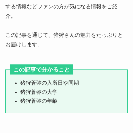
する情報などファンの方が気になる情報をご紹
介。
トラジャのメンカラは何色？緑の
メンバーカラーは誰？グループカ
この記事を通じて、猪狩さんの魅力をたっぷりと
ラーが紫かも調査
お届けします。
ジャニーズのチケット交換のやり
方は？qrごとやマナー・初めて・
この記事で分かること
dm・line交換等も調査！
猪狩蒼弥の入所日や同期
猪狩蒼弥の大学
セクゾのファンクラブ人数は？記
猪狩蒼弥の年齢
念品は？菊池風磨のファンクラブ
会員数も調査