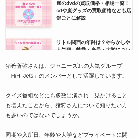
嵐のdvdの買取価格・相場一覧！
cdや嵐グッズの買取価格なども店
舗ごとに解説
リトル関西の年齢は？やらかしや
人気順、熱愛・身長・大学につい
ても調査
猪狩蒼弥さんは、ジャニーズJr.の人気グループ
「HiHi Jets」のメンバーとして活躍しています。
Hey! Say! JUMPの初期メンバー
は？脱退2人の元メンバーの脱退
クイズ番組などにも多数出演され、見かけること
理由は？人気順も調査
も増えたことから、猪狩さんについて知りたい方
も多いのではないでしょうか。
ジャニーズのジュニア歴長い順ラ
ンキング！入所からデビューまで
同期や入所日、年齢や大学などプライベートに関
の活動期間が短い人は？