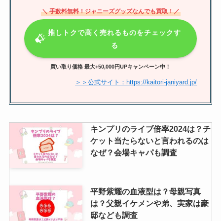
＼ 手数料無料！ジャニーズグッズなんでも買取！／
推しトクで高く売れるものをチェックす
る
買い取り価格 最大+50,000円UPキャンペーン中！
＞＞公式サイト：https://kaitori-janiyard.jp/
キンプリのライブ倍率2024は？チ
ケット当たらないと言われるのは
なぜ？会場キャパも調査
平野紫耀の血液型は？母親写真
は？父親イケメンや弟、実家は豪
邸なども調査