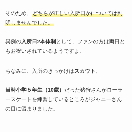
ジャニランドとジャニショの違い
そのため、
どちらが正しい入所日かについては判
は？行き方や予約方法は？オンラ
明しませんでした。
インショップなども解説
異例の
入所日2本体制
として、ファンの方は両日と
ライブ本人確認で入れなかった？
もお祝いされているようですよ。
抜き打ちなの？同行者・本人確認
されやすい人は？
ちなみに、入所のきっかけは
スカウト
。
ジャニーズのカラオケで歌いやす
当時小学５年生（10歳）
だった猪狩さんがローラ
い曲はコレ！男女別の歌いやすい
ースケートを練習しているところがジャニーさん
曲や本人映像の曲紹介！
の目に留まりました。