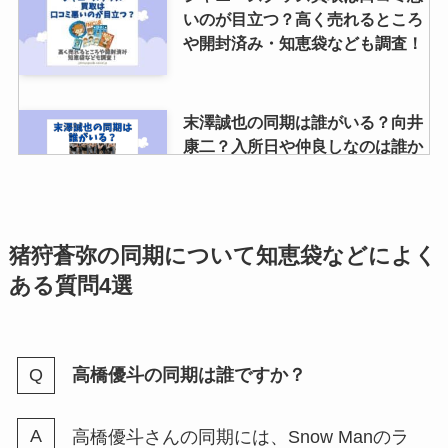
いのが目立つ？高く売れるところ
ゴの色調査
や開封済み・知恵袋なども調査！
justyが安すぎると言われる理由
末澤誠也の同期は誰がいる？向井
は？買取できないものや買取キャ
康二？入所日や仲良しなのは誰か
ンセルの有無を調査
六麓荘生まれか調査
おもしろうちわネタ一覧！ファン
ジャニーズwestのファンクラブ会
猪狩蒼弥の同期について知恵袋などによく
サうちわネタで被らないのは？
員数は？リアルタイムで人数を知
snowman・sixtones編も
ある質問4選
る方法解説
岩本照の振り付け一覧！クラクラ
高橋優斗の同期は誰ですか？
キスマイのファンクラブの人数
やiDOME収録曲？才能や
は？会員数減る？推移は？値段や
SnowMan楽曲の振付師も紹介
会員証のデザインも調査
高橋優斗さんの同期には、Snow Manのラ