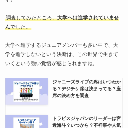
調査してみたところ、
大学へは進学されていませ
永瀬廉のブレスレットはマイナス
ん
でした。
ドライバーを使う？ブランド名
は？玉森裕太からのプレゼント？
大学へ進学するジュニアメンバーも多い中で、大
学を進学しないという決断は、この世界で生きて
ジャニヤード買取の口コミは？ジ
いくという強い覚悟が感じられますね。
ャニーズ館との比較やキャンセル
方法など調査！
ジャニーズライブの席はいつわか
る？デジチケ席は決まってる？座
ブックオフのジャニーズグッズの
席の決め方を調査
買取情報！売る方法や買取相場
は？メリットやデメリットは？
トラビスジャパンのリーダーは宮
近海斗？いつから？不祥事や人気