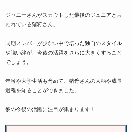
ンセルの有無を調査
ジャニーさんがスカウトした最後のジュニアと言
われている猪狩さん。
ジャニーズグッズが高く売れると
ころを見極めるには？買取相場や
持ち込み・口コミ悪いなども調査
同期メンバーが少ない中で培った独自のスタイル
や強い絆が、今後の活躍をさらに大きくすること
でしょう。
ジャニーズファンクラブの会員人
数はどのくらい？ランキング
TOP20に入ったグループは？
年齢や大学生活も含めて、猪狩さんの人柄や成長
過程を知ることができました。
田中美佐子の息子がジャニーズっ
彼の今後の活躍に注目が集まります！
て本当？元旦那・お笑いコンビ・
Take2の深沢邦之との子どもと
は？