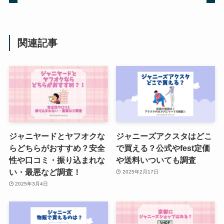
交換同行とは？やり方や都度精
算・相場精算について調査！違反
や2連の方法も解説
関連記事
buy王の口コミは？遅い・振り込
まれないと言われる理由や安全性
はどうなのかも調査！
ジャニーズショップは何が売って
ジャニヤードとヤフオクな
ジャニーズアクスタはどこ
る？店舗や予約・オンライン・東
らどちらがおすすめ？安全
で買える？公式やfest定価
京・大阪・福岡について調査！
性や口コミ・振り込まれな
や送料いついても調査
い・最悪など調査！
2025年2月17日
2025年3月4日
ジャニオタ遠征の持ち物リストを
紹介！ッグの選び方や1泊2日の泊
りだはキャリーケース？