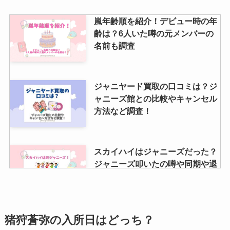
嵐年齢順を紹介！デビュー時の年
齢は？6人いた噂の元メンバーの
名前も調査
ジャニヤード買取の口コミは？ジ
ャニーズ館との比較やキャンセル
方法など調査！
スカイハイはジャニーズだった？
ジャニーズ叩いたの噂や同期や退
所理由、圧力も調査！
スノスト人気逆転はなぜ？その理
猪狩蒼弥の入所日はどっち？
由や時期は？ジャニーズ事務所が