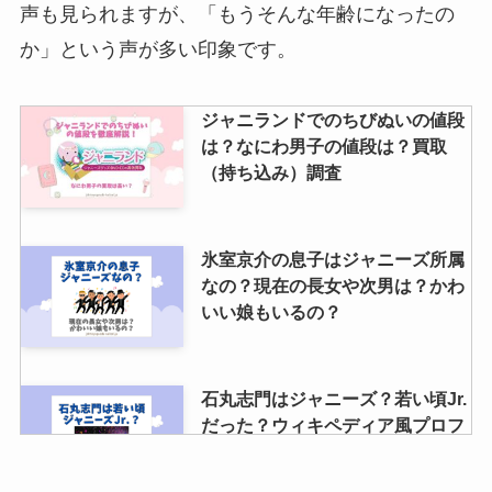
声も見られますが、「もうそんな年齢になったの
アイドル生写真の買取相場は？買
か」という声が多い印象です。
取店舗やブロマイド買取おすす
め・秋葉原店舗など調査！
ジャニランドでのちびぬいの値段
は？なにわ男子の値段は？買取
（持ち込み）調査
JFC入館すると何がある？倍率や
当たりやすい時間・当落の時間や
場所も調査！
氷室京介の息子はジャニーズ所属
なの？現在の長女や次男は？かわ
いい娘もいるの？
素顔4のsnowmanの海賊版の見分
け方は？再販できない理由や海賊
版が再生できるか調査
石丸志門はジャニーズ？若い頃Jr.
だった？ウィキペディア風プロフ
ィールや経歴は？
なにわ男子のメンバーカラーは？
公式紹介！決め方やメンバーの年