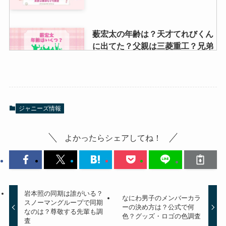
薮宏太の年齢は？天才てれびくん
に出てた？父親は三菱重工？兄弟
の写真や自宅も調査
ジャニーズのライブ日程2024年開
ジャニーズ情報
催一覧！月ごとにまとめ！ライブ
チケットの値段や一般発売情報
も！
よかったらシェアしてね！
佐久間大介の両親はどんな人？豪
邸実家の会社名や写真はある？父
の職業も調査
岩本照の同期は誰がいる？
なにわ男子のメンバーカラ
スノーマングループで同期
ーの決め方は？公式で何
なのは？尊敬する先輩も調
色？グッズ・ロゴの色調査
査