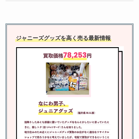
Hey! Say! JUMPの初期メンバー
は？脱退2人の元メンバーの脱退
ジャニーズグッズを高く売る最新情報
理由は？人気順も調査
関ジャニファンクラブの人数は？
値段や特典・会員証が話題？
SUPER EIGHTの会員番号も解説
アイドルグッズ買取で持ち込みお
すすめは？東京店舗や秋葉原・注
意点など調査！