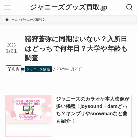
ジャニーズグッズ買取.jp
ホーム
ジャニーズ情報
猪狩蒼弥に同期はいない？入所日
2025
はどっちで何年目？大学や年齢も
1/21
調査
広告
2025年1月21日
ジャニーズ情報
ジャニーズのカラオケ本人映像が
多い機種！joysound・damどっ
ち？キンプリやsnowmanなど曲
も紹介！