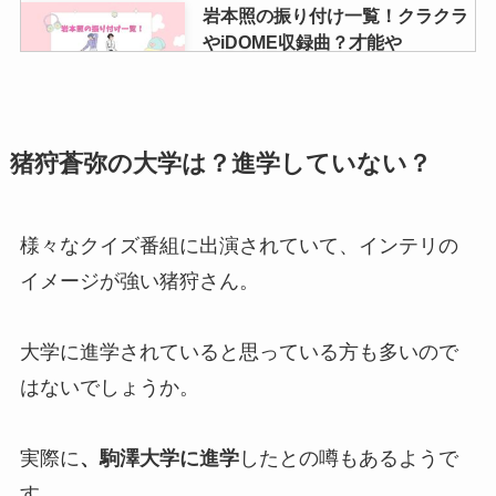
岩本照の振り付け一覧！クラクラ
やiDOME収録曲？才能や
SnowMan楽曲の振付師も紹介
関西ジャニーズのグループ一覧！
猪狩蒼弥の大学は？進学していない？
デビュー組やJr.組は？大倉忠義が
プロデュースの新ユニット？
様々なクイズ番組に出演されていて、インテリの
イメージが強い猪狩さん。
paypayドームのゲートからジャ
ニーズコンサートの座席は予測で
きる？４ゲートがアリーナ？
大学に進学されていると思っている方も多いので
はないでしょうか。
ジャニーズの公式写真を売るに
実際に
、駒澤大学に進学
したとの噂もあるようで
は？買取相場や持ち込みできるお
すすめ店舗は？
す。