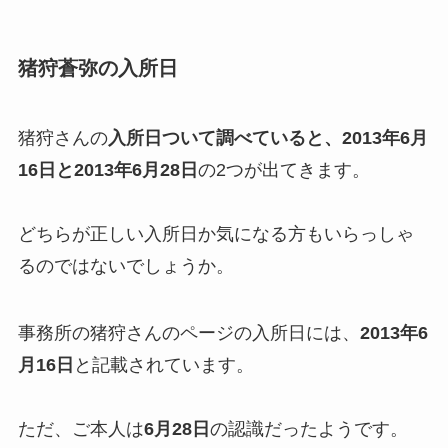
推してるのはどっち？
猪狩蒼弥の入所日
ジャニーズのデジタルチケットの
譲り方は？売買サイトや当日手渡
猪狩さんの
入所日ついて調べていると、
2013年6月
しなどでも渡せるの？
16日と
2013年6月28日
の2つが出てきます。
buy王の口コミは？遅い・振り込
どちらが正しい入所日か気になる方もいらっしゃ
まれないと言われる理由や安全性
るのではないでしょうか。
はどうなのかも調査！
事務所の猪狩さんのページの入所日には、
2013年6
ジャニーズの公式写真は買取して
月16日
と記載されています。
くれる？買取相場やおすすめの買
取店舗なども解説
ただ、ご本人は
6月28日
の認識だったようです。