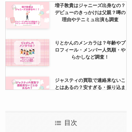
髙橋海人の同期は？入所日やジャ
増子敦貴はジャニーズ出身なの？
ニーズに入ったきっかけ・仲良し
デビューのきっかけは父親？噂の
はいるのか等も調査！
理由やテニミュ出演も調査
ジャニーズライブに同行者が行け
りとかんのメンカラは？年齢やプ
なくなったら1人でも入れる？変
ロフィール・メンバー人気順・や
更期限や手続きは？
らかしなど調査！
ジャスティの買取で連絡来ないこ
とはあるの？安すぎる・振り込ま
れないなどの噂も調査
まんだらけのジャニーズ買取の口
目次
コミは？買取できないものや買取
店舗も調査！