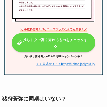
ジャニーズのペンライト買取は安
いの？買取店舗おすすめや電池・
相場についても調査！
＼ 手数料無料！ジャニーズグッズなんでも買取！／
ジャニーズcdを買取する店舗は？
ブックオフやゲオ？おすすめや買
推しトクで高く売れるものをチェックす
取相場を解説
る
買い取り価格 最大+50,000円UPキャンペーン中！
少年忍者の入所順一覧！どのメン
＞＞公式サイト：https://kaitori-janiyard.jp/
バーが早く事務所に入った？その
時の年齢順は？
猪狩蒼弥に同期はいない？