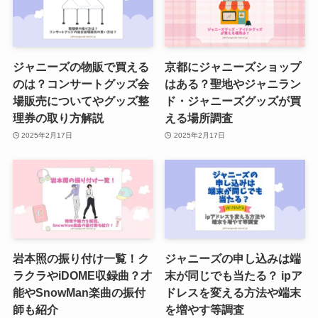
ジャニーズでインスタやってる人
いる？ 個人インスタをフォロワー
ジャニーズの物販で買える
京都にジャニーズショップ
数が多い順ランキング！
のは？コンサートグッズ会
はある？聖地やジャニラン
場販売についてやグッズ整
ド・ジャニーズグッズが買
理券の取り方解説
える場所調査
2025年2月17日
2025年2月17日
岩本照の振り付け一覧！ク
ジャニーズの申し込みは端
ラクラやiDOME収録曲？才
末が同じでも当たる？ ipア
能やSnowMan楽曲の振付
ドレスを変える方法や端末
師も紹介
を増やす等調査