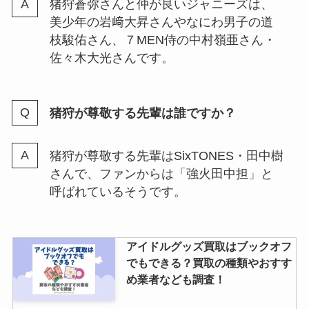
猪狩蒼弥さんと仲が良いジャニーズは、
ちがいい？どっちも変わらない？
美少年の岩﨑大昇さんやなにわ男子の道
dvdは画質悪いかも調査
枝駿佑さん、７MEN侍の中村嶺亜さん・
佐々木大光さんです。
ジャニーズファミリークラブの住
所は？何があるのかやファンレタ
猪狩が尊敬する先輩は誰ですか？
ー宛先も紹介！
猪狩が尊敬する先輩はSixTONES・田中樹
さんで、ファンからは「強火田中担」と
呼ばれているそうです。
アイドルグッズ買取はブックオフ
でもできる？買取の種類やおすす
め業者なども調査！