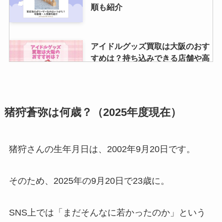
嵐のdvdの買取価格・相場一覧！
順も紹介
cdや嵐グッズの買取価格なども店
舗ごとに解説
アイドルグッズ買取は大阪のおす
すめは？持ち込みできる店舗や高
く売るポイントなど調査！
ジャニーズのライブ日程2024年開
猪狩蒼弥は何歳？（2025年度現在）
催一覧！月ごとにまとめ！ライブ
チケットの値段や一般発売情報
も！
猪狩さんの生年月日は、2002年9月20日です。
キスマイのファンクラブの人数
そのため、2025年の9月20日で23歳に。
は？会員数減る？推移は？値段や
会員証のデザインも調査
SNS上では「まだそんなに若かったのか」という