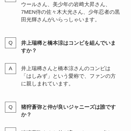
ウールさん、美少年の岩﨑大昇さん、
7MEN侍の佐々木大光さん、少年忍者の黒
ジャニーズグッズ買取の口コミっ
田光輝さんがいらっしゃいます。
てどう？まんだらけ・駿河屋・ブ
ックオフ・持ち込みについて調査
井上瑞稀と橋本涼はコンビを組んでいま
すか？
菊池風磨の家族写真が発覚！家族
構成や家系図は？母親の年齢・弟
の大学はどこ？
井上瑞稀さんと橋本涼さんのコンビは
「はしみず」という愛称で、ファンの方
に親しまれています。
ジャニーズの人気・有名曲10選！
誰でも知ってる曲や各グループの
代表曲とは？
猪狩蒼弥と仲が良いジャニーズは誰です
か？
ジャニーズはdvdとblu-rayのどっ