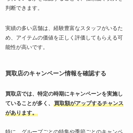
ジャニーズチケットの取り方【一
判断できます。
般】取れた人の方法は？コンビニ
で払うの？取れる確率も調査
実績の多い店舗は、経験豊富なスタッフがいるた
め、アイテムの価値を正しく評価してもらえる可
hey say jumpのファンクラブ人数
能性が高いです。
は？特典や値段・月会費や入会に
ついても解説
買取店のキャンペーン情報を確認する
ジャニーズ身長高い順ランキン
グ！グループ別・事務所内総合１
買取店では、特定の時期にキャンペーンを実施し
位～10位まで発表！
ていることが多く、
買取額がアップするチャンス
があります。
東洋学園大学のジャニーズは誰？
ジャニーズメンバーの大学一覧や
特に、グループごとの特集や季節ごとのキャンペ