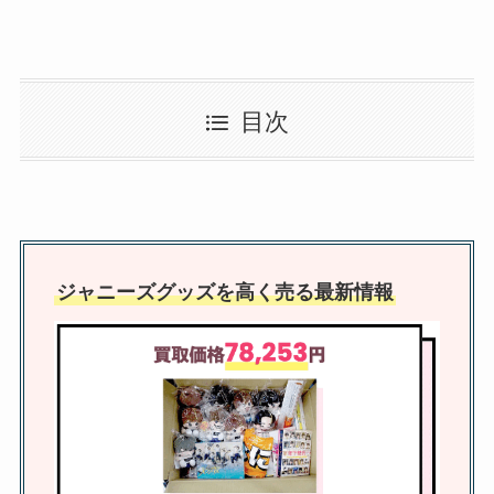
（持ち込み）調査
ジャニーズのカラオケ本人映像が
目次
多い機種！joysound・damどっ
ち？キンプリやsnowmanなど曲
も紹介！
らしんばんはジャニーズの買取し
てる？池袋は？大阪や名古屋など
ジャニーズグッズを高く売る最新情報
店舗はどこ？
なにわ男子の年齢順【2024年最
新】メンバーの誕生日・身長・人
気順も調査！