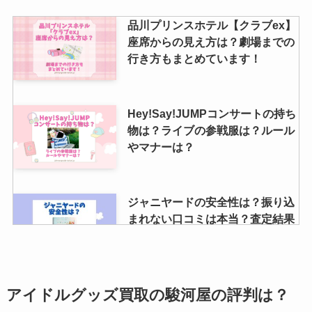
品川プリンスホテル【クラブex】
座席からの見え方は？劇場までの
行き方もまとめています！
Hey!Say!JUMPコンサートの持ち
物は？ライブの参戦服は？ルール
やマナーは？
ジャニヤードの安全性は？振り込
まれない口コミは本当？査定結果
やキャンセルについても調査
sixtonesの活動休止の理由は？い
アイドルグッズ買取の駿河屋の評判は？
つから？文春で婚約者が？！解散