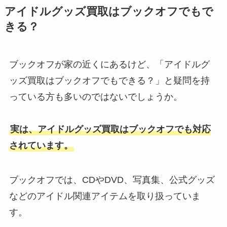
まんだらけのジャニーズ買取の口
アイドルグッズ買取はブックオフでもで
コミは？買取できないものや買取
きる？
店舗も調査！
ブックオフが家の近くにあるけど、「アイドルグ
ジャニーズはdvdとblu-rayのどっ
ッズ買取はブックオフでもできる？」と疑問を持
ちがいい？どっちも変わらない？
っている方も多いのではないでしょうか。
dvdは画質悪いかも調査
実は、アイドルグッズ買取はブックオフでも対応
なにわ男子の記念日一覧！結成日
されています。
やデビュー日は？メンバーの誕生
日や入所日はいつ？
ブックオフでは、CDやDVD、写真集、公式グッズ
などのアイドル関連アイテムを取り扱っていま
セブンメン侍の年齢2024は？中村
す。
嶺亜は何歳？人気順やデビューで
きない等も調査！