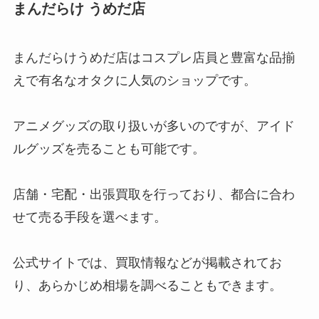
まんだらけ うめだ店
誰？彼女いる人の交際相手は？熱
愛報道がない人は？
まんだらけうめだ店はコスプレ店員と豊富な品揃
えで有名なオタクに人気のショップです。
岩本照の振り付け一覧！クラクラ
やiDOME収録曲？才能や
SnowMan楽曲の振付師も紹介
アニメグッズの取り扱いが多いのですが、アイド
ルグッズを売ることも可能です。
店舗・宅配・出張買取を行っており、都合に合わ
せて売る手段を選べます。
公式サイトでは、買取情報などが掲載されてお
り、あらかじめ相場を調べることもできます。