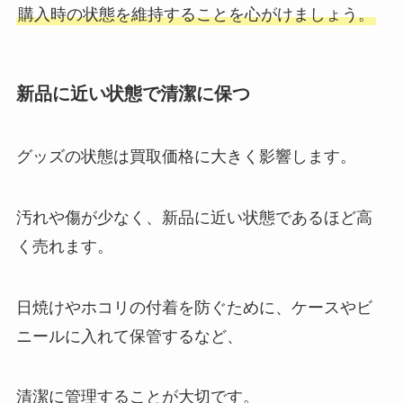
購入時の状態を維持することを心がけましょう。
ジャニヤード買取の口コミは？ジ
ャニーズ館との比較やキャンセル
新品に近い状態で清潔に保つ
方法など調査！
グッズの状態は買取価格に大きく影響します。
tobeファンクラブの人数や入会方
法は？年会費や会員証、会員番号
汚れや傷が少なく、新品に近い状態であるほど高
についても解説！
く売れます。
ヒロミの息子はジャニーズ所属？
日焼けやホコリの付着を防ぐために、ケースやビ
スノーマンにそっくり？長男・次
男の学歴や現在の仕事も調査
ニールに入れて保管するなど、
清潔に管理することが大切です。