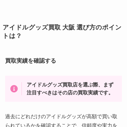
やマナーは？
snowman入所順一覧！入所日や
アイドルグッズ買取 大阪 選び方のポイン
年齢順・誕生日一覧・脱退メンバ
トは？
ーはいる？人気順も調査！
買取実績を確認する
ジャニキングの口コミは？連絡こ
ないは本当？ダンボールは無料？
いつ届くなども調査！
アイドルグッズ買取店を選ぶ際、まず
注目すべきはその店の買取実績です。
中村海人の入所日はいつ？天てれ
出身？大学や同期、仲良し、似て
いる芸能人も調査
過去にどれだけのアイドルグッズが高額で買い取
られているかを確認することで、信頼度や実力を