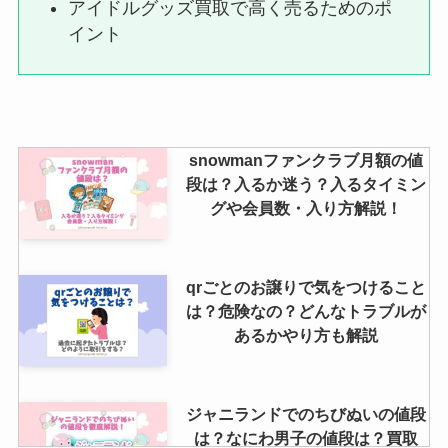
末澤誠也の同期は誰がいる？向井
アイドルグッズ買取で高く売るためのポ
康二？入所日や仲良しなのは誰か
イント
六麓荘生まれか調査
snowmanのデビュー日と9人にな
った理由は？結成日6人はいつ？9
snowmanファンクラブ月額の値
人体制発表まで詳しく解説
段は？入るか迷う？入るタイミン
グや会員数・入り方解説！
qrごとのお譲りで気をつけること
は？危険なの？どんなトラブルが
あるかやり方も解説
ジャニランドでのちびぬいの値段
は？なにわ男子の値段は？買取