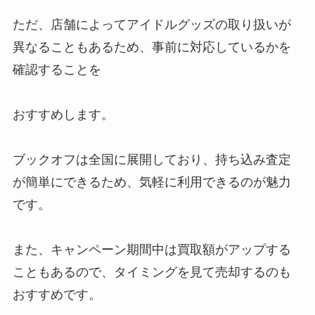
ただ、店舗によってアイドルグッズの取り扱いが
異なることもあるため、事前に対応しているかを
ジャニランドとジャニショの違い
確認することを
は？行き方や予約方法は？オンラ
インショップなども解説
おすすめします。
sixtonesの音源化されてない曲
ブックオフは全国に展開しており、持ち込み査定
は？デビュー前（Jr.）の曲でCD
なったのは？
が簡単にできるため、気軽に利用できるのが魅力
です。
ジャニーズ・七五三掛龍也の苗字
また、キャンペーン期間中は買取額がアップする
の読み方とは？基本的なプロフィ
ールや経歴は？
こともあるので、タイミングを見て売却するのも
おすすめです。