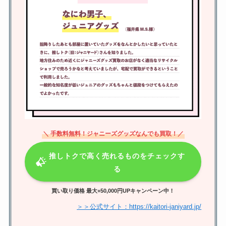
トラビスジャパンのリーダーは宮
近海斗？いつから？不祥事や人気
順も紹介
森本慎太郎は天てれに出演してい
た？子役時代の作品はごくせん？
森本龍太郎との仲も調査
＼ 手数料無料！ジャニーズグッズなんでも買取！／
なにわ男子のメンバーカラーの決
推しトクで高く売れるものをチェックす
め方は？公式で何色？グッズ・ロ
ゴの色調査
る
買い取り価格 最大+50,000円UPキャンペーン中！
＞＞公式サイト：https://kaitori-janiyard.jp/
なにわ男子ファンクラブ人数は？
会員数をリアルタイムで紹介！入