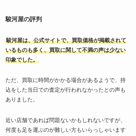
危機を調査
駿河屋の評判
しょうゆ顔のジャニーズメンバー
ランキング！しょうゆ顔とは？元
駿河屋は、公式サイトで、買取価格が掲載されて
祖しょうゆ顔やJrメンバーも紹
いるものも多く、買取に関して不満の声は少ない
介！
印象でした。
kat-tunのメンカラを紹介！初期メ
ンバーと現在で変更はある？赤西
ただ、買取に時間がかかる場合があるようで、持
やオレンジは誰？
込をした当日での査定が行われなかったとの声も
ありました。
ジャニーズの同行者登録はバレ
る？違う人が行っても大丈夫？重
近い店舗であれば問題ないかもしれないですが、
複して申し込めるかも調査
何度も足を運ぶのが難しい方もいらっしゃいます