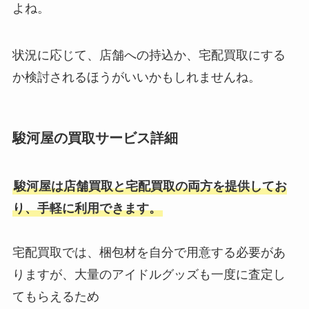
よね。
ジャニーズcmを打ち切りしない
企業はある？打ち切り企業一覧と
状況に応じて、店舗への持込か、宅配買取にする
理由・不買運動まとめ！
か検討されるほうがいいかもしれませんね。
ジャニーズ館で売ってみた！口コ
ミからわかることは？安すぎると
駿河屋の買取サービス詳細
言われる理由や評判なども調査！
駿河屋は店舗買取と宅配買取の両方を提供してお
高木雄也はどんな性格？身長や大
り、手軽に利用できます。
学などプロフィール・父親や実家
などの家族構成も徹底調査！
宅配買取では、梱包材を自分で用意する必要があ
りますが、大量のアイドルグッズも一度に査定し
てもらえるため