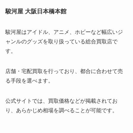
駿河屋 大阪日本橋本館
着席ブロックとはどんな席？希望
したした方がいい？当たりやすい
駿河屋はアイドル、アニメ、ホビーなど幅広いジ
の噂を調査
ャンルのグッズを取り扱っている総合買取店で
す。
櫻井翔のお父さんは誰？元事務次
官で電通に天下り？気になる現在
や現役当時の年収は？
店舗・宅配買取を行っており、都合に合わせて売
る手段を選べます。
sixtonesのファンクラブ会員数
公式サイトでは、買取価格などが掲載されてお
は？リアルタイムにツイッター
（X)でわかるの？
り、あらかじめ相場を調べることが可能です。
ジャニーズが熱愛を認めたのは