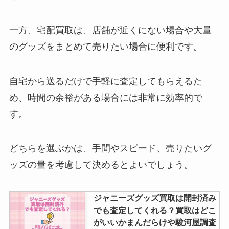
トラビスジャパンに苦情が殺到？
人気ない・いじめ・酷評・恥ずか
一方、宅配買取は、店舗が近くにない場合や大量
しいって本当？
のグッズをまとめて売りたい場合に便利です。
sixtonesの活動休止の理由は？い
自宅から送るだけで手軽に査定してもらえるた
つから？文春で婚約者が？！解散
め、時間の余裕がある場合には非常に効率的で
危機を調査
す。
アイドルグッズ買取で持ち込みお
どちらを選ぶかは、手間やスピード、売りたいグ
すすめは？東京店舗や秋葉原・注
ッズの量を考慮して決めるとよいでしょう。
意点など調査！
ジャニーズグッズ買取は開封済み
キンプリの買取はいくら？まんだ
でも査定してくれる？買取はどこ
らけ・ブックオフ・駿河屋などお
がいいかまんだらけや駿河屋調査