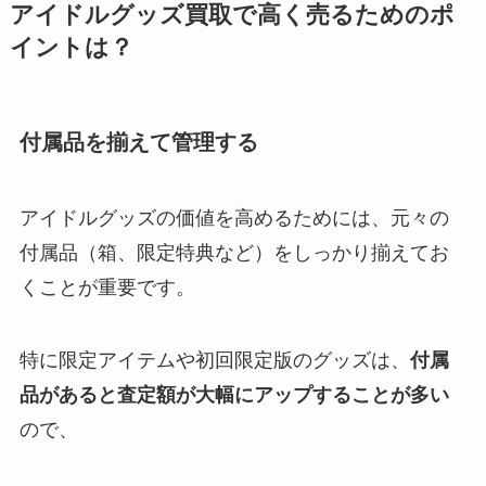
ジャニーズグッズ買取はブックオ
アイドルグッズ買取で高く売るためのポ
フでもできる？持ち込みはでき
イントは？
る？相場と方法を徹底解説！
付属品を揃えて管理する
ジャニーズライブの持ち物一覧！
禁止のものは？泊まり・おすすめ
バッグ・身分証明書も網羅！
アイドルグッズの価値を高めるためには、元々の
付属品（箱、限定特典など）をしっかり揃えてお
ジャニーズcdを買取する店舗は？
くことが重要です。
ブックオフやゲオ？おすすめや買
取相場を解説
特に限定アイテムや初回限定版のグッズは、
付属
品があると査定額が大幅にアップすることが多い
ジャニヤードの安全性は？振り込
ので、
まれない口コミは本当？査定結果
やキャンセルについても調査