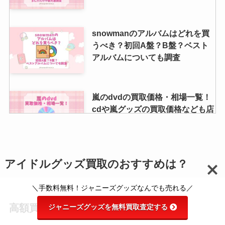
すすめの買取店は？
snowmanのアルバムはどれを買
うべき？初回A盤？B盤？ベスト
アルバムについても調査
嵐のdvdの買取価格・相場一覧！
cdや嵐グッズの買取価格なども店
舗ごとに解説
関ジャニのメンバーカラー一覧！
アイドルグッズ買取のおすすめは？
初期メンの色や黄色ピンク赤は
誰？決め方も紹介
＼手数料無料！ジャニーズグッズなんでも売れる／
ジャニーズグッズを無料買取査定する
高額買取を期待するなら駿河屋
paypayドームのゲートからジャ