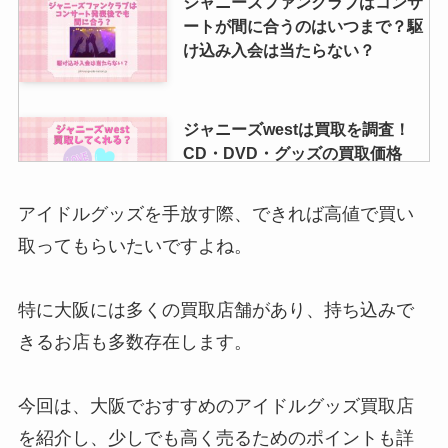
ジャニーズファンクラブはコンサ
ートが間に合うのはいつまで？駆
け込み入会は当たらない？
ジャニーズwestは買取を調査！
CD・DVD・グッズの買取価格
は？駿河屋まんだらけも調査
アイドルグッズを手放す際、できれば高値で買い
取ってもらいたいですよね。
ジャニーズ身長低い順ランキング
【２０２４】1番低いのは誰？最
も身長が低いグループはどこ？身
特に大阪には多くの買取店舗があり、持ち込みで
長が低い理由も調査！
きるお店も多数存在します。
ジャニーズでグループ名の変更一
今回は、大阪でおすすめのアイドルグッズ買取店
覧！名前の改名はいつ？YouTube
を紹介し、少しでも高く売るためのポイントも詳
や公式サイトは？