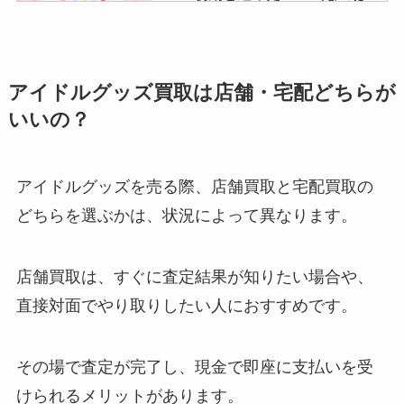
つ？
HiHi Jetsのメンカラ一覧！変更が
アイドルグッズ買取は店舗・宅配どちらが
あった？メンバーカラーの決め方
いいの？
や元メンバーも紹介
アイドルグッズを売る際、店舗買取と宅配買取の
ジャニーズグッズ買取！駿河屋の
どちらを選ぶかは、状況によって異なります。
評判は？口コミや持ち込みの店舗
を調査！
店舗買取は、すぐに査定結果が知りたい場合や、
直接対面でやり取りしたい人におすすめです。
ジャニーズで亡くなった人は誰？
当事者の会メンバーにいる？事務
所に所属していて死亡した人は？
その場で査定が完了し、現金で即座に支払いを受
けられるメリットがあります。