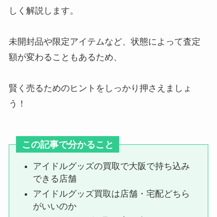
しく解説します。
中村海人の入所日はいつ？天てれ
未開封品や限定アイテムなど、状態によって査定
出身？大学や同期、仲良し、似て
額が変わることもあるため、
いる芸能人も調査
賢く売るためのヒントをしっかり押さえましょ
駿河屋が最悪って本当？ 買取の評
う！
判は？安い理由や態度悪い・安全
ではないなど調査！
この記事で分かること
ジャニーズグッズ買取で持ち込み
アイドルグッズの買取で大阪で持ち込み
の注意点は？東京店舗や大阪・開
できる店舗
封済みなど調査！
アイドルグッズ買取は店舗・宅配どちら
がいいのか