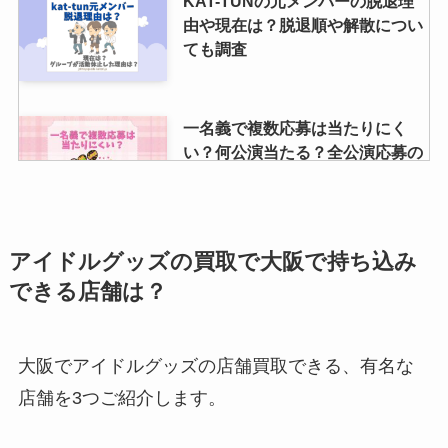
KAT-TUNの元メンバーの脱退理
由や現在は？脱退順や解散につい
ても調査
一名義で複数応募は当たりにく
い？何公演当たる？全公演応募の
やり方も解説
NEWSグッズの買取事情を大調
アイドルグッズの買取で大阪で持ち込み
査！ジャニーズグッズ買取のおす
できる店舗は？
すめと退所メンバーの相場は？
大阪でアイドルグッズの店舗買取できる、有名な
ジャニーズファミリークラブの住
店舗を3つご紹介します。
所は？何があるのかやファンレタ
ー宛先も紹介！