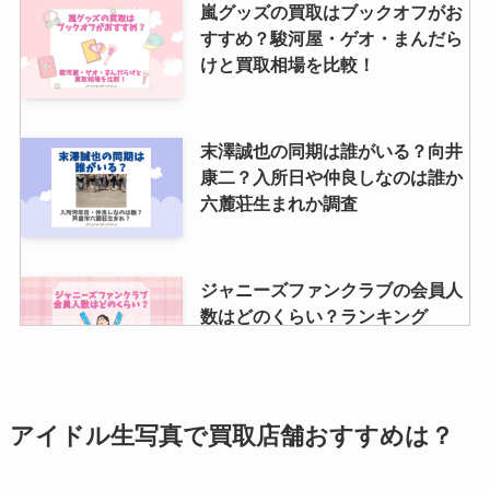
嵐グッズの買取はブックオフがお
すすめ？駿河屋・ゲオ・まんだら
けと買取相場を比較！
末澤誠也の同期は誰がいる？向井
康二？入所日や仲良しなのは誰か
六麓荘生まれか調査
ジャニーズファンクラブの会員人
数はどのくらい？ランキング
TOP20に入ったグループは？
スノーマンのライブチケット一般
アイドル生写真で買取店舗おすすめは？
はある？一般応募方法2024は？取
り方のコツも紹介