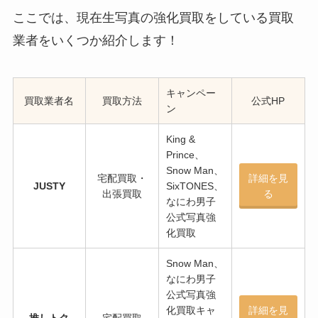
ここでは、現在生写真の強化買取をしている買取
業者をいくつか紹介します！
小瀧望の同期は？ジャニーズ入所
日や本名・のんちゃんの由来は？
映画やドラマの出演歴まとめ！
キャンペー
買取業者名
買取方法
公式HP
ン
King &
sexy zoneの買取（グッズ）はで
Prince、
きる？ジャニーズグッズ買取表で
Snow Man、
はどのくらい？
宅配買取・
詳細を見
JUSTY
SixTONES、
出張買取
る
なにわ男子
公式写真強
キンプリの買取はいくら？まんだ
化買取
らけ・ブックオフ・駿河屋などお
Snow Man、
すすめの買取店は？
なにわ男子
公式写真強
化買取キャ
詳細を見
推しトク
宅配買取