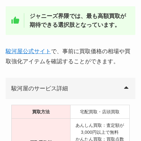
永瀬廉のブレスレットはマイナス
ドライバーを使う？ブランド名
ジャニーズ界隈では、最も高額買取が
は？玉森裕太からのプレゼント？
期待できる選択肢となっています。
素顔4のsixtonesの海賊版の見分
駿河屋公式サイト
で、事前に買取価格の相場や買
け方は？定価やブックオフに売っ
ているかも調査
取強化アイテムを確認することができます。
なにわ男子のメンバーカラーは？
駿河屋のサービス詳細
公式紹介！決め方やメンバーの年
齢（誕生日）や身長は？
買取方法
宅配買取・店頭買取
あんしん買取：査定額が
3,000円以上で無料
かんたん買取：買取点数