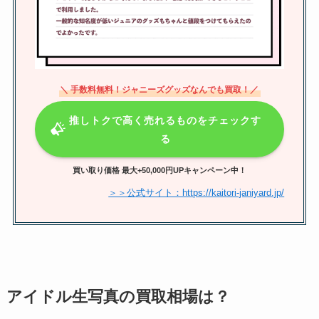
嵐「5×20」のセトリは？アマプラ
でいつまで配信？ジャニーズコン
サート・番組・映画は？
＼ 手数料無料！ジャニーズグッズなんでも買取！／
ジャニーズライブの入場時間はい
つわかる？メールこない？何時間
推しトクで高く売れるものをチェックす
前からか調査
る
買い取り価格 最大+50,000円UPキャンペーン中！
トラビスジャパンのリーダーは宮
＞＞公式サイト：https://kaitori-janiyard.jp/
近海斗？いつから？不祥事や人気
順も紹介
アイドル生写真の買取相場は？