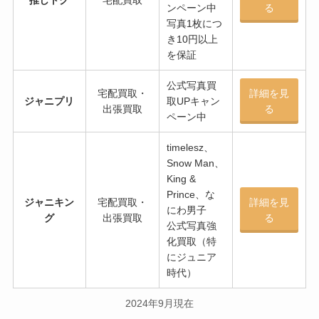
動画買取相場ジャニーズは？情報
ンペーン中
る
垢の動画買取やファンサ・dmな
写真1枚につ
ども調査！
き10円以上
を保証
公式写真買
snowman入所順一覧！入所日や
宅配買取・
詳細を見
ジャニプリ
取UPキャン
出張買取
る
年齢順・誕生日一覧・脱退メンバ
ペーン中
ーはいる？人気順も調査！
timelesz、
Snow Man、
King &
ジャニーズのカンペうちわは禁
Prince、な
止？公式ルールや暗黙ルールはあ
ジャニキン
宅配買取・
詳細を見
にわ男子
る？簡単な作り方は？
グ
出張買取
る
公式写真強
化買取（特
にジュニア
時代）
2024年9月現在