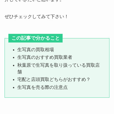
qrごとのお譲りで気をつけること
ぜひチェックしてみて下さい！
は？危険なの？どんなトラブルが
あるかやり方も解説
この記事で分かること
なにわ男子のメンバーカラーの決
生写真の買取相場
め方は？公式で何色？グッズ・ロ
生写真のおすすめ買取業者
ゴの色調査
秋葉原で生写真を取り扱っている買取店
舗
宅配と店頭買取どちらがおすすめ？
元木大介の息子はジャニーズ？噂
が出た理由は？長男や次男は野球
生写真を売る際の注意点
男児という噂は本当？
ジャニーズファンクラブはコンサ