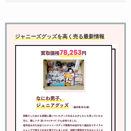
デビュー日も全部お祝いしよう！
ジャニーズグッズ買取は口コミ悪
いのが目立つ？高く売れるところ
ジャニーズグッズを高く売る最新情報
や開封済み・知恵袋なども調査！
猪狩蒼弥に同期はいない？入所日
はどっちで何年目？大学や年齢も
調査
やまぴーの昔は？不祥事・歴代彼
女やドラマ一覧・整形等について
も調査！