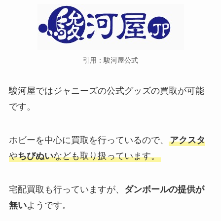
ジャニーズコンサートは新規が当
たりやすい？曜日時間や第一希望
引用：駿河屋公式
のみの真相も！
駿河屋ではジャニーズの公式グッズの買取が可能
kis-my-ft2の買取はできる？キス
です。
マイグッズは売れない？dvd買取
も調査
ホビーを中心に買取を行っているので、
アクスタ
や
ちびぬい
なども取り扱っています。
スノーマンのダンス上手い順は？
ダンス下手な人やダンスレベル降
り覚え早い順も調査
宅配買取も行っていますが、
ダンボールの提供が
無い
ようです。