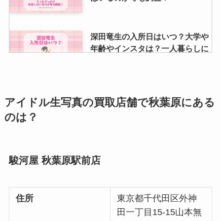
深田竜生の入所日はいつ？大学や
年齢やインスタは？一人暮らしに
ついても調査
速攻ブルーベリーがジャニオタの
アイドル生写真の買取店舗で秋葉原にある
間で話題！ライブ何分前に飲む？
のは？
値段はいくら？コンビニでも手に
入る？
駿河屋 秋葉原駅前店
justyから振り込まれない理由は？
買取できないものや買取時の身分
証明書について調査
住所
東京都千代田区外神
田一丁目15-15山本無