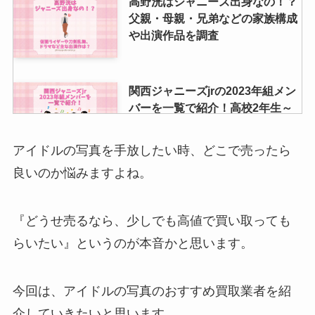
高野洸はジャニーズ出身なの！？
父親・母親・兄弟などの家族構成
や出演作品を調査
関西ジャニーズjrの2023年組メン
バーを一覧で紹介！高校2年生～
小学3年生がいる？
アイドルの写真を手放したい時、どこで売ったら
良いのか悩みますよね。
すのチルのぬいぐるみのサイズ
は？頭のサイズや定価（公式の値
段）服の売ってる場所も調査
『どうせ売るなら、少しでも高値で買い取っても
らいたい』というのが本音かと思います。
ジャニーズグッズが高く売れると
ころを見極めるには？買取相場や
今回は、アイドルの写真のおすすめ買取業者を紹
持ち込み・口コミ悪いなども調査
介していきたいと思います。