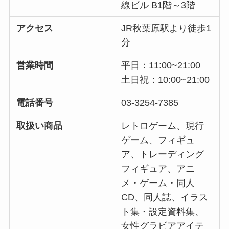
線ビル B1階～3階
キンプリのファンクラブの人数
は？ジャニーズで何位？メンバー
アクセス
JR秋葉原駅より徒歩1
脱退で会員数が変わった？
分
営業時間
平日：11:00~21:00
ボーイズビーメンバーを解説！入
土日祝：10:00~21:00
れ替えやメンバーカラー・年齢や
関ジュメンバーは？
電話番号
03-3254-7385
取扱い商品
レトロゲーム、現行
猪狩蒼弥に同期はいない？入所日
ゲーム、フィギュ
はどっちで何年目？大学や年齢も
ア、トレーディング
調査
フィギュア、アニ
メ・ゲーム・同人
CD、同人誌、イラス
ええグループのメンバーカラー
ト集・設定資料集、
は？福本大晴のメンバーカラーや
女性グラビアアイテ
メンカラの決め方は？