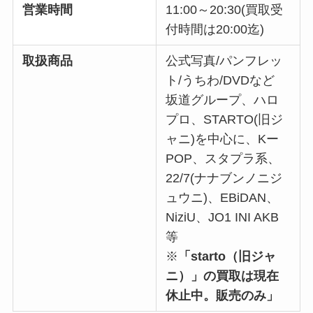
営業時間
11:00～20:30(買取受
付時間は20:00迄)
取扱商品
公式写真/パンフレッ
ト/うちわ/DVDなど
坂道グループ、ハロ
プロ、STARTO(旧ジ
ャニ)を中心に、Kー
POP、スタプラ系、
22/7(ナナブンノニジ
ュウニ)、EBiDAN、
NiziU、JO1 INI AKB
等
※
「starto（旧ジャ
ニ）」の買取は現在
休止中。販売のみ」