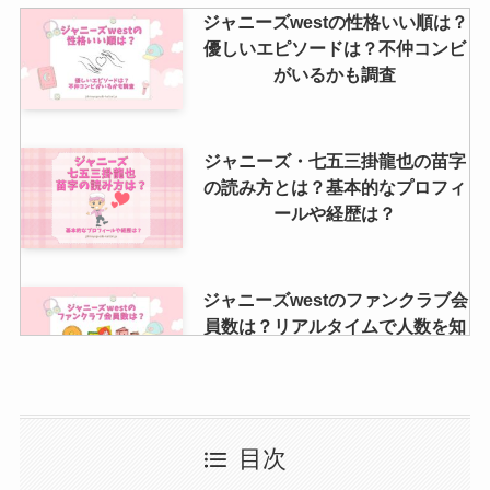
ートが間に合うのはいつまで？駆
ジャニーズwestの性格いい順は？
け込み入会は当たらない？
優しいエピソードは？不仲コンビ
がいるかも調査
キンプリのライブ倍率2024は？チ
ケット当たらないと言われるのは
ジャニーズ・七五三掛龍也の苗字
なぜ？会場キャパも調査
の読み方とは？基本的なプロフィ
ールや経歴は？
ジャニーズwestのファンクラブ会
員数は？リアルタイムで人数を知
る方法解説
今日誕生日の有名人はジャニーズ
目次
にいる？グループが生まれた日や