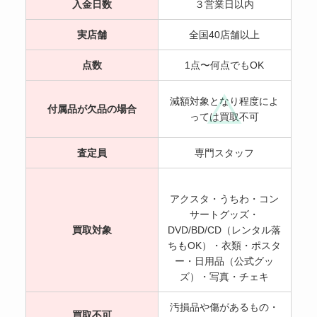
入金日数
３営業日以内
実店舗
全国40店舗以上
点数
1点〜何点でもOK
減額対象となり程度によ
付属品が欠品の場合
っては買取不可
査定員
専門スタッフ
アクスタ・うちわ・コン
サートグッズ・
買取対象
DVD/BD/CD（レンタル落
ちもOK）・衣類・ポスタ
ー・日用品（公式グッ
ズ）・写真・チェキ
汚損品や傷があるもの・
買取不可