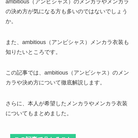
ambitious（アンビシャス）のメンカラやメンカラ
の決め方が気になる方も多いのではないでしょう
リトル関西の年齢は？やらかしや
か。
人気順、熱愛・身長・大学につい
ても調査
また、ambitious（アンビシャス）メンカラ衣装も
知りたいところです。
ジャニーズジュニアの新人は誰？
23年組・22年組やフレッシュジュ
この記事では、ambitious（アンビシャス）のメン
ニアも紹介！
カラや決め方について徹底解説します。
嵐グッズの買取はブックオフがお
さらに、本人が希望したメンカラやメンカラ衣装
すすめ？駿河屋・ゲオ・まんだら
けと買取相場を比較！
についてもまとめました。
sixtonesを年齢順に紹介！年齢非