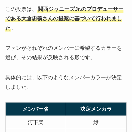
この投票は、
関西ジャニーズJr.のプロデューサー
である大倉忠義さんの提案に基づいて行われまし
せくしーぞーんのファンクラブの
人数は？ジャニーズでは何位？年
た
。
間費の値段は？
ファンがそれぞれのメンバーに希望するカラーを
ジャニーズで誰でも知ってる曲
選び、その結果が反映される形です。
は？定番曲や懐かしい曲・カラオ
ケで盛り上がる曲紹介！
具体的には、以下のようなメンバーカラーが決定
しました。
メンバー名
決定メンカラ
河下楽
緑