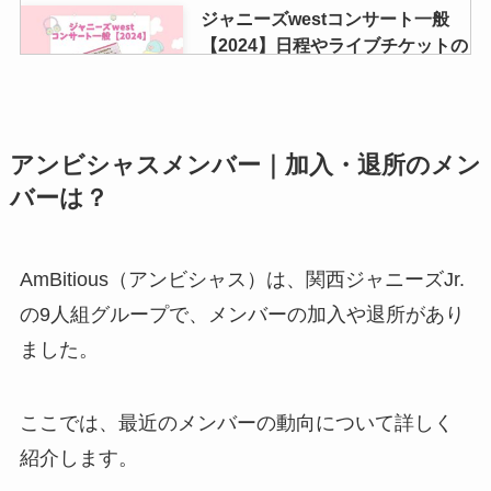
ジャニーズwestコンサート一般
【2024】日程やライブチケットの
取り方！ぴあで取れる？値段も調
査
アンビシャスメンバー｜加入・退所のメン
ジャニーズグッズが高く売れると
ころを見極めるには？買取相場や
バーは？
持ち込み・口コミ悪いなども調査
AmBitious（アンビシャス）は、関西ジャニーズJr.
ジャニーズライブのルールは？厚
の9人組グループで、メンバーの加入や退所があり
底は何センチまで？うちわや服装
ました。
など暗黙のルールを紹介
ここでは、最近のメンバーの動向について詳しく
ジャニーズグッズ買取は開封済み
紹介します。
でも査定してくれる？買取はどこ