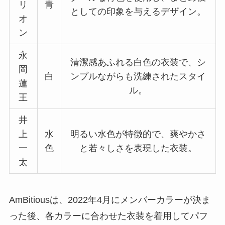
リ
青
としての印象を与えるデザイン。
オ
ン
永
清潔感あふれる白色の衣装で、シ
岡
白
ンプルながらも洗練されたスタイ
蓮
ル。
王
井
上
水
明るい水色が特徴的で、爽やかさ
一
色
と若々しさを表現した衣装。
太
AmBitiousは、2022年4月にメンバーカラーが決ま
った後、各カラーに合わせた衣装を着用してパフ