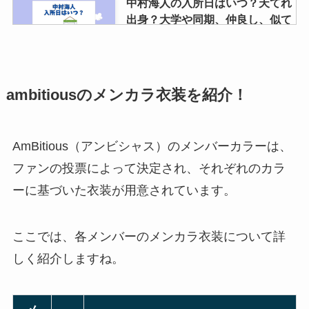
中村海人の入所日はいつ？天てれ
出身？大学や同期、仲良し、似て
いる芸能人も調査
ブックオフのジャニーズグッズの
ambitiousのメンカラ衣装を紹介！
買取情報！売る方法や買取相場
は？メリットやデメリットは？
AmBitious（アンビシャス）のメンバーカラーは、
ファンの投票によって決定され、それぞれのカラ
abczにファンはいるの？人気な
ーに基づいた衣装が用意されています。
い？ファンクラブ会員数は？なぜ
デビューできたの？
ここでは、各メンバーのメンカラ衣装について詳
しく紹介しますね。
スノーマンライブの倍率がやば
い！当たりやすい方法は？ライブ
チケットの値段も解説！