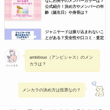
なにわ男子のメンバーカラーは？
公式紹介！決め方やメンバーの年
齢（誕生日）や身長は？
ジャニヤードは振り込まれないこ
とがある？安全性や口コミ・査定
結果・振込いつかなど調査
ambitious（アンビシャス）のメン
ジャニーズライブに同行者が行け
カラは？
ジャニオタ
なくなったら1人でも入れる？変
更期限や手続きは？
メンカラの決め方は投票なの？
ジャニーズショップは何が売って
る？店舗や予約・オンライン・東
京・大阪・福岡について調査！