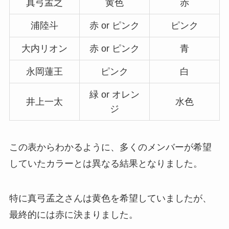
真弓孟之
黄色
赤
浦陸斗
赤 or ピンク
ピンク
abczにファンはいるの？人気な
い？ファンクラブ会員数は？なぜ
大内リオン
赤 or ピンク
青
デビューできたの？
永岡蓮王
ピンク
白
緑 or オレン
井上一太
水色
ジ
この表からわかるように、多くのメンバーが希望
していたカラーとは異なる結果となりました。
特に真弓孟之さんは黄色を希望していましたが、
最終的には赤に決まりました。