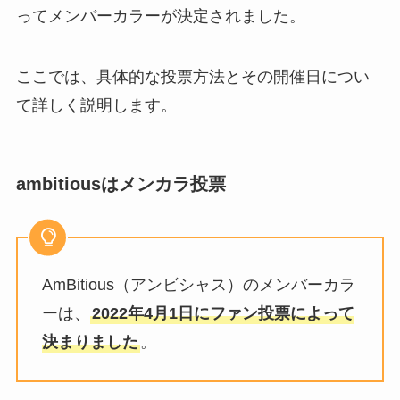
ジャニーズコンサートの申し込み
ってメンバーカラーが決定されました。
方法を解説！第1希望複数のやり
方も！
ここでは、具体的な投票方法とその開催日につい
て詳しく説明します。
snowmanメンバー同士キスを紹
介！いわふか・めめふかなどにキ
ス疑惑が浮上？
ambitiousはメンカラ投票
ジャニーズが熱愛を認めたのは
誰？彼女いる人の交際相手は？熱
愛報道がない人は？
AmBitious（アンビシャス）のメンバーカラ
ーは、
2022年4月1日にファン投票によって
決まりました
。
すのチルのぬいぐるみのサイズ
は？頭のサイズや定価（公式の値
段）服の売ってる場所も調査