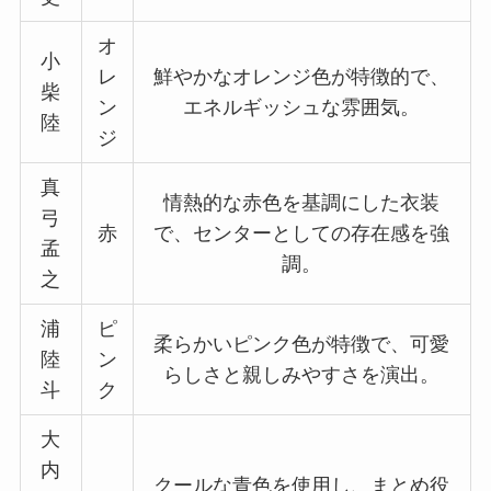
キスマイのメンバーカラーを解
説！決め方・昔と変わった・青が
オ
いない真相も！
小
レ
鮮やかなオレンジ色が特徴的で、
柴
ン
エネルギッシュな雰囲気。
陸
ジ
真
情熱的な赤色を基調にした衣装
弓
赤
で、センターとしての存在感を強
孟
調。
之
浦
ピ
柔らかいピンク色が特徴で、可愛
陸
ン
らしさと親しみやすさを演出。
斗
ク
大
内
クールな青色を使用し、まとめ役