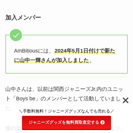
がいいかまんだらけや駿河屋調査
加入メンバー
せくしーぞーんの身長・体重を紹
介！佐藤勝利・菊池風磨・マリウ
ス葉は？サバ読んでる？
AmBitiousには、
2024年5月1日付けで新た
に山中一輝さんが加入しました
。
セブンメン侍のメンバーカラー
は？青はだれ？人気順やメンバー
の脱退・やらかしも調査
山中さんは、以前は関西ジャニーズJr.内のユニッ
ト「Boys be」のメンバーとして活動していまし
吐きダコがあるジャニーズは誰？
拒食症などの摂食障害の疑いはあ
た。
＼手数料無料！ジャニーズグッズなんでも売れる／
るのか検証！
ジャニーズグッズを無料買取査定する
彼の加入により、グループは再び9人体制となり、