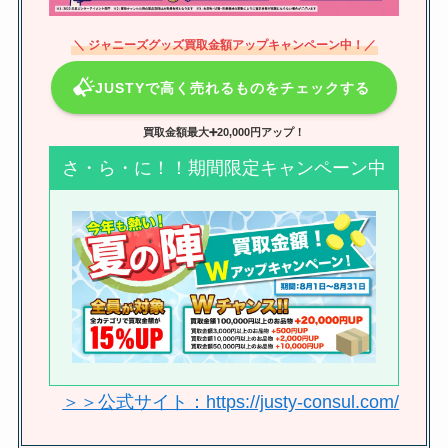
外の反応や人気順や華がない・や
ばいなどの噂も調査！
＼ ジャニーズグッズ買取金額アップキャンペーン中！／
JUSTYで高く売れるものをチェックする
ジャニーズのペンライト買取は安
いの？買取店舗おすすめや電池・
買取金額最大➕20,000円アップ！
相場についても調査！
さ・ら・に！！期間限定キャンペーン中
リトル関西の年齢は？やらかしや
人気順、熱愛・身長・大学につい
ても調査
ゴゴキのメンバーを一覧で紹介！
ゴーゴーキッズの担当カラーや1
＞＞公式サイト：https://justy-consul.com/
番人気のある人は誰？