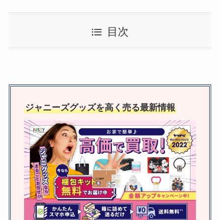
高木雄也はどんな性格？身長や大
目次
学などプロフィール・父親や実家
などの家族構成も徹底調査！
HiHi Jetsのメンカラ一覧！変更が
あった？メンバーカラーの決め方
ジャニーズグッズを高く売る最新情報
や元メンバーも紹介
カンペうちわでファンサ貰える
の？ファンサもらいやすい言葉や
ネタ・コツは？
トラビスジャパンは人気ない？海