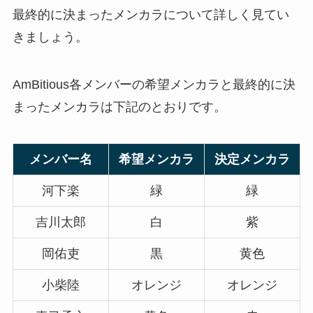
ジャニーズグッズ買取！駿河屋の
最終的に決まったメンカラについて詳しく見てい
評判は？口コミや持ち込みの店舗
きましょう。
を調査！
AmBitious各メンバーの希望メンカラと最終的に決
ジャニーズを入所順に並べると？
まったメンカラは下記のとおりです。
退所・年齢・ジュニア歴長い順や
上下関係も調査！
メンバー名
希望メンカラ
決定メンカラ
ジャニランドとジャニショの違い
河下楽
緑
緑
は？行き方や予約方法は？オンラ
インショップなども解説
吉川太郎
白
紫
岡佑吏
黒
黄色
1997年生まれのジャニーズは？
小柴陸
オレンジ
オレンジ
Snow Manやなにわ男子はいる？
入所日や誕生日は？