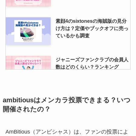
素顔4のsixtonesの海賊版の見分
け方は？定価やブックオフに売っ
ているかも調査
ジャニーズファンクラブの会員人
数はどのくらい？ランキング
TOP20に入ったグループは？
櫻井翔のお父さんは誰？元事務次
ambitiousはメンカラ投票できまる？いつ
官で電通に天下り？気になる現在
開催されたの？
や現役当時の年収は？
AmBitious（アンビシャス）は、ファンの投票によ