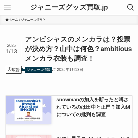
ジャニーズグッズ買取.jp
ホーム
ジャニーズ情報
アンビシャスのメンカラは？投票
2025
が決め方？山中は何色？ambitious
1/13
メンカラ衣装も調査！
広告
2025年1月13日
ジャニーズ情報
snowmanの加入を断ったと噂さ
れているのは田中と正門？加入組
についての批判も調査