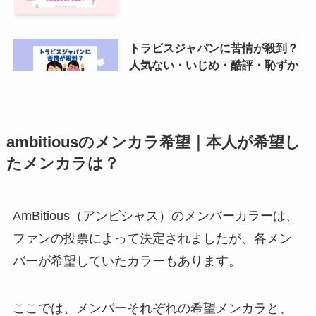
トラビスジャパンに苦情が殺到？
人気ない・いじめ・酷評・恥ずか
しいって本当？
速攻ブルーベリーがジャニオタの
ambitiousのメンカラ希望｜本人が希望し
間で話題！ライブ何分前に飲む？
たメンカラは？
値段はいくら？コンビニでも手に
入る？
AmBitious（アンビシャス）のメンバーカラーは、
中間淳太は金持ち？実家の写真は
ファンの投票によって決定されましたが、各メン
豪邸？住所や豪邸写真ある？金持
バーが希望していたカラーもあります。
ちエピソードも紹介
ここでは、メンバーそれぞれの希望メンカラと、