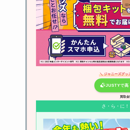
＼ ジャニーズグッ
JUSTYで
買取金
さ・ら・に！